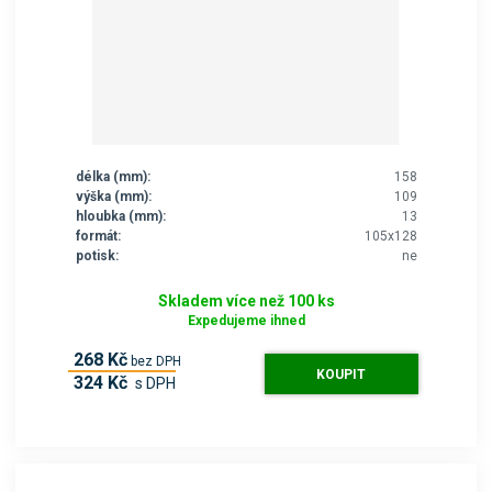
délka (mm):
158
výška (mm):
109
hloubka (mm):
13
formát:
105x128
potisk:
ne
Skladem více než 100 ks
Expedujeme ihned
268 Kč
bez DPH
KOUPIT
324 Kč
s DPH