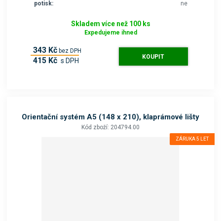
potisk:
ne
Skladem více než 100 ks
Expedujeme ihned
343 Kč
bez DPH
KOUPIT
415 Kč
s DPH
Orientační systém A5 (148 x 210), klaprámové lišty
Kód zboží: 204794.00
ZÁRUKA 5 LET