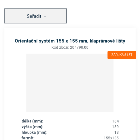
Seřadit
Orientační systém 155 x 155 mm, klaprámové lišty
Kód zboží: 204790.00
ZÁRUKA 5 LET
délka (mm):
164
výška (mm):
159
hloubka (mm):
13
formát:
155x135