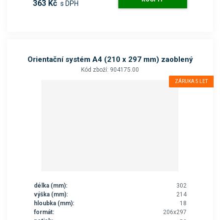
363 Kč
s DPH
Orientační systém A4 (210 x 297 mm) zaoblený
Kód zboží: 904175.00
ZÁRUKA 5 LET
délka (mm):
302
výška (mm):
214
hloubka (mm):
18
formát:
206x297