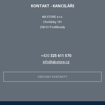
KONTAKT - KANCELÁŘE
AB-STORE s.r.o.
Choťánky 191
290 01 Poděbrady
+420
325 611 570
info@abstore.cz
VŠECHNY KONTAKTY