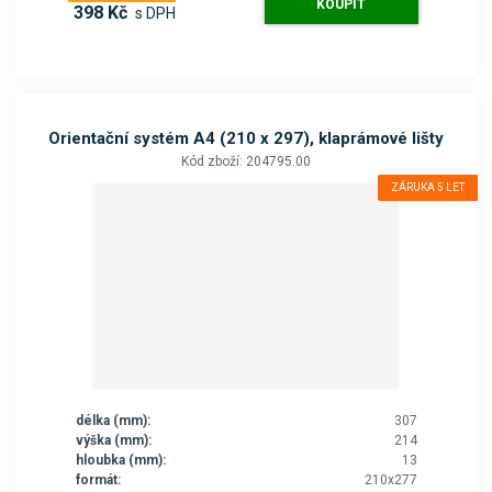
KOUPIT
398 Kč
s DPH
Orientační systém A4 (210 x 297), klaprámové lišty
Kód zboží: 204795.00
ZÁRUKA 5 LET
délka (mm):
307
výška (mm):
214
hloubka (mm):
13
formát:
210x277