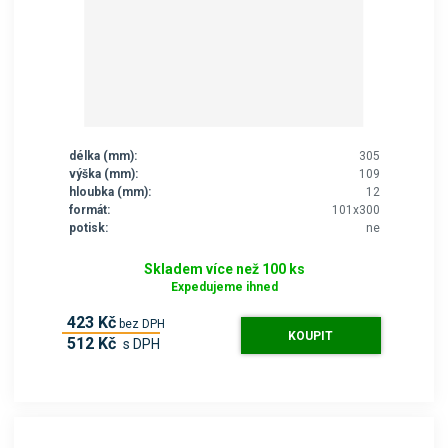
délka (mm):
305
výška (mm):
109
hloubka (mm):
12
formát:
101x300
potisk:
ne
Skladem více než 100 ks
Expedujeme ihned
423 Kč
bez DPH
KOUPIT
512 Kč
s DPH