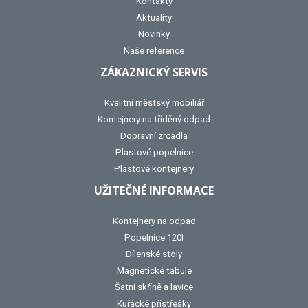
Kontakty
Aktuality
Novinky
Naše reference
ZÁKAZNICKÝ SERVIS
Kvalitní městský mobiliář
Kontejnery na tříděný odpad
Dopravní zrcadla
Plastové popelnice
Plastové kontejnery
UŽITEČNÉ INFORMACE
Kontejnery na odpad
Popelnice 120l
Dílenské stoly
Magnetické tabule
Šatní skříně a lavice
Kuřácké přístřešky