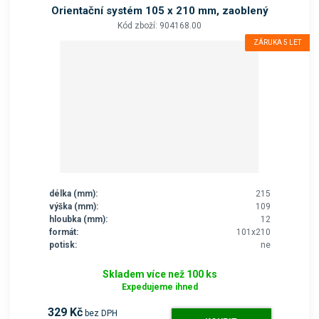
Orientační systém 105 x 210 mm, zaoblený
Kód zboží: 904168.00
ZÁRUKA 5 LET
délka (mm):
215
výška (mm):
109
hloubka (mm):
12
formát:
101x210
potisk:
ne
Skladem více než 100 ks
Expedujeme ihned
329 Kč
bez DPH