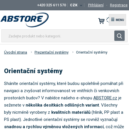
+420 325 611 570
CZK
Přihlášení
Registrace
☰
Z
V
a
y
d
h
e
Úvodní strana
Prezentační systémy
Orientační systémy
l
j
t
e
Orientační systémy
e
d
p
a
r
Sháníte orientační systémy, které budou spolehlivě pomáhat při
t
o
navigaci a zvyšovat informovanost ve vnitřních či venkovních
d
prostorách budov? V nabídce našeho e-shopu
ABSTORE.cz
je
u
seženete v
několika desítkách odlišných variant
. Všechny
k
byly nicméně vyrobeny z
kvalitních materiálů
(hliník, PP plast a
t
PS plast). Jednotlivé orientační systémy se rovněž vyznačují
n
snadnou a rychlou výměnou vložených informací
, což může
e