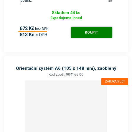
potisk:
ne
Skladem 44 ks
Expedujeme ihned
672 Kč
bez DPH
KOUPIT
813 Kč
s DPH
Orientační systém A6 (105 x 148 mm), zaoblený
Kód zboží: 904166.00
ZÁRUKA 5 LET