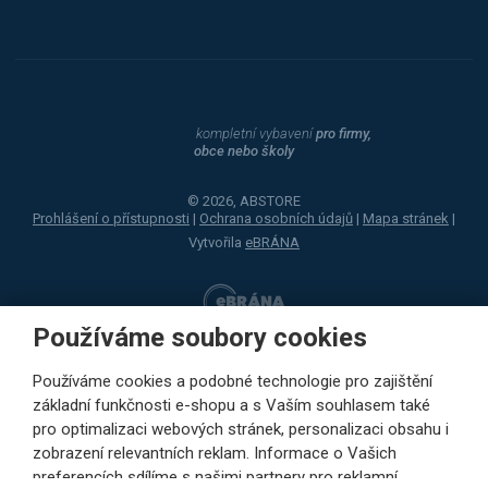
kompletní vybavení
pro firmy,
obce nebo školy
© 2026, ABSTORE
Prohlášení o přístupnosti
|
Ochrana osobních údajů
|
Mapa stránek
|
Vytvořila
eBRÁNA
Používáme soubory cookies
Používáme cookies a podobné technologie pro zajištění
základní funkčnosti e-shopu a s Vaším souhlasem také
pro optimalizaci webových stránek, personalizaci obsahu i
zobrazení relevantních reklam. Informace o Vašich
preferencích sdílíme s našimi partnery pro reklamní,