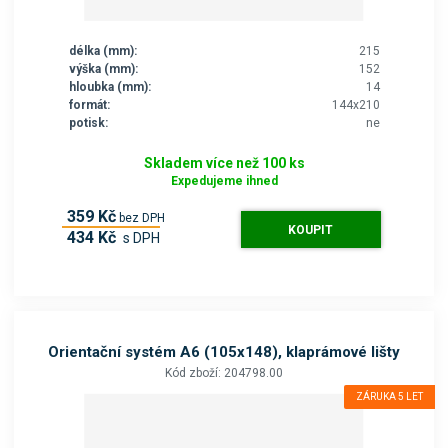
délka (mm):
215
výška (mm):
152
hloubka (mm):
14
formát:
144x210
potisk:
ne
Skladem více než 100 ks
Expedujeme ihned
359 Kč
bez DPH
KOUPIT
434 Kč
s DPH
Orientační systém A6 (105x148), klaprámové lišty
Kód zboží: 204798.00
ZÁRUKA 5 LET