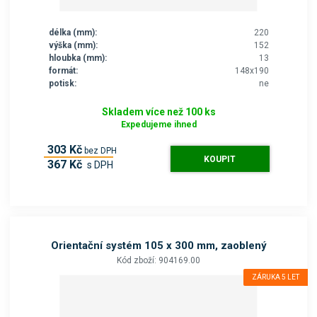
délka (mm):
220
výška (mm):
152
hloubka (mm):
13
formát:
148x190
potisk:
ne
Skladem více než 100 ks
Expedujeme ihned
303 Kč
bez DPH
KOUPIT
367 Kč
s DPH
Orientační systém 105 x 300 mm, zaoblený
Kód zboží: 904169.00
ZÁRUKA 5 LET