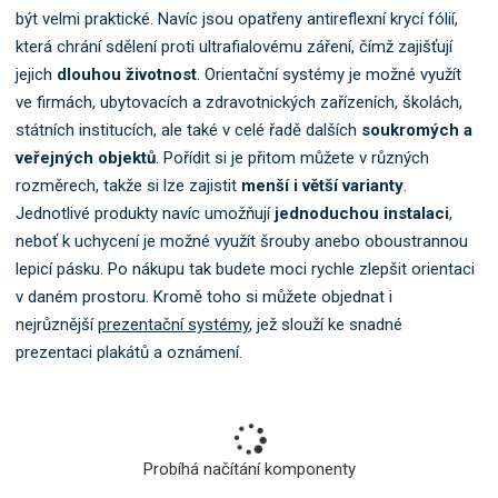
být velmi praktické. Navíc jsou opatřeny antireflexní krycí fólií,
b
o
která chrání sdělení proti ultrafialovému záření, čímž zajišťují
k
jejich
dlouhou životnost
. Orientační systémy je možné využít
a
ve firmách, ubytovacích a zdravotnických zařízeních, školách,
t
státních institucích, ale také v celé řadě dalších
soukromých a
e
veřejných objektů
. Pořídit si je přitom můžete v různých
g
rozměrech, takže si lze zajistit
menší i větší varianty
.
o
Jednotlivé produkty navíc umožňují
jednoduchou instalaci
,
r
i
neboť k uchycení je možné využít šrouby anebo oboustrannou
i
lepicí pásku. Po nákupu tak budete moci rychle zlepšit orientaci
.
v daném prostoru. Kromě toho si můžete objednat i
nejrůznější
prezentační systémy
, jež slouží ke snadné
prezentaci plakátů a oznámení.
Probíhá načítání komponenty