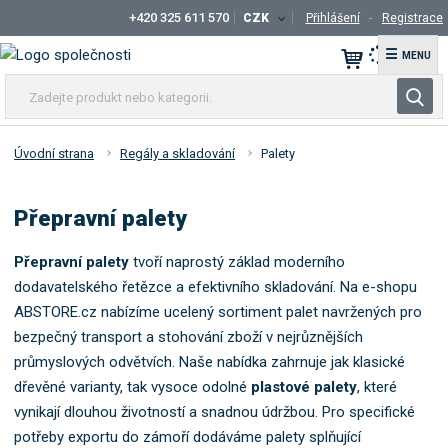
+420 325 611 570
CZK
Přihlášení
Registrace
☰
Z
V
a
y
d
h
e
Úvodní strana
Regály a skladování
Palety
l
j
t
e
Přepravní palety
e
d
p
a
r
Přepravní palety
tvoří naprostý základ moderního
t
o
dodavatelského řetězce a efektivního skladování.
Na e-shopu
d
ABSTORE.
cz nabízíme ucelený sortiment palet navržených pro
u
bezpečný transport a stohování zboží v nejrůznějších
k
průmyslových odvětvích.
Naše nabídka zahrnuje jak klasické
t
dřevěné varianty,
tak vysoce odolné
plastové palety
,
které
n
vynikají dlouhou životností a snadnou údržbou.
Pro specifické
e
potřeby exportu do zámoří dodáváme palety splňující
b