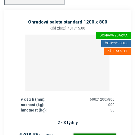
Ohradová paleta standard 1200 x 800
Kód zboží: 401715.00
DOPRAVA ZDARMA
ČESKÝ VÝROBEK
ZÁRUKA 5 LET
v x š x h (mm):
600x1200x800
nosnost (kg):
1000
hmotnost (kg):
56
2 - 3 týdny