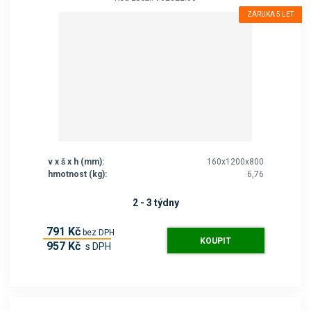
ZÁRUKA 5 LET
v x š x h (mm):
160x1200x800
hmotnost (kg):
6,76
2 - 3 týdny
791 Kč
bez DPH
KOUPIT
957 Kč
s DPH