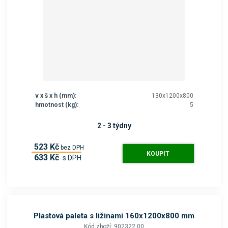
v x š x h (mm):
130x1200x800
hmotnost (kg):
5
2 - 3 týdny
523 Kč
bez DPH
KOUPIT
633 Kč
s DPH
Plastová paleta s ližinami 160x1200x800 mm
Kód zboží: 902322.00