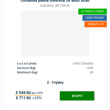
Ohradová paleta otevřená ze dvou stran
Kód zboží: 401728.00
DOPRAVA ZDARMA
ČESKÝ VÝROBEK
ZÁRUKA 5 LET
v x š x h (mm):
600x1200x800
nosnost (kg):
1000
hmotnost (kg):
45
2 - 3 týdny
5 546 Kč
bez DPH
KOUPIT
6 711 Kč
s DPH