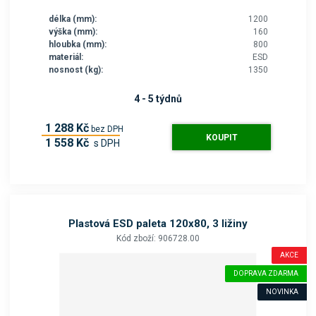
délka (mm):
1200
výška (mm):
160
hloubka (mm):
800
materiál:
ESD
nosnost (kg):
1350
4 - 5 týdnů
1 288 Kč
bez DPH
KOUPIT
1 558 Kč
s DPH
Plastová ESD paleta 120x80, 3 ližiny
Kód zboží: 906728.00
AKCE
DOPRAVA ZDARMA
NOVINKA