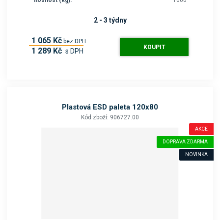
nosnost (kg):
1000
2 - 3 týdny
1 065 Kč
bez DPH
KOUPIT
1 289 Kč
s DPH
Plastová ESD paleta 120x80
Kód zboží: 906727.00
AKCE
DOPRAVA ZDARMA
NOVINKA