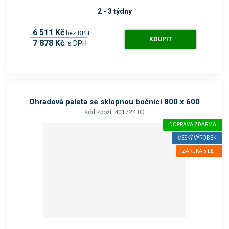
2 - 3 týdny
6 511 Kč
bez DPH
KOUPIT
7 878 Kč
s DPH
Ohradová paleta se sklopnou bočnicí 800 x 600
Kód zboží: 401724.00
DOPRAVA ZDARMA
ČESKÝ VÝROBEK
ZÁRUKA 5 LET