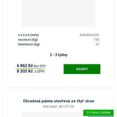
v x š x h (mm):
600x800x600
nosnost (kg):
750
hmotnost (kg):
37
2 - 3 týdny
6 862 Kč
bez DPH
KOUPIT
8 303 Kč
s DPH
Ohradová paleta otevřená ze čtyř stran
Kód zboží: 401727.00
DOPRAVA ZDARMA