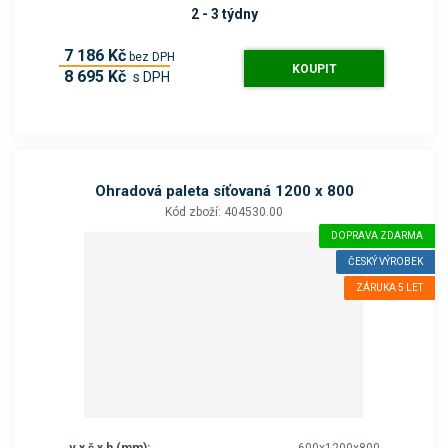
2 - 3 týdny
7 186 Kč
bez DPH
KOUPIT
8 695 Kč
s DPH
Ohradová paleta síťovaná 1200 x 800
Kód zboží: 404530.00
DOPRAVA ZDARMA
ČESKÝ VÝROBEK
ZÁRUKA 5 LET
v x š x h (mm):
600x1200x800