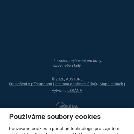
Dahle
kompletní vybavení
pro firmy,
obce nebo školy
© 2026, ABSTORE
Prohlášení o přístupnosti
|
Ochrana osobních údajů
|
Mapa stránek
|
Vytvořila
eBRÁNA
Používáme soubory cookies
Používáme cookies a podobné technologie pro zajištění