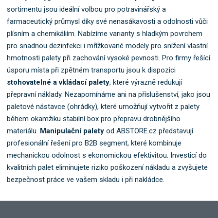
sortimentu jsou ideální volbou pro potravinářský a
farmaceutický průmysl díky své nenasákavosti a odolnosti vůči
plísním a chemikáliím. Nabízíme varianty s hladkým povrchem
pro snadnou dezinfekci i mřížkované modely pro snížení vlastní
hmotnosti palety při zachování vysoké pevnosti. Pro firmy řešící
úsporu místa při zpětném transportu jsou k dispozici
stohovatelné a vkládací palety
, které výrazně redukují
přepravní náklady. Nezapomínáme ani na příslušenství, jako jsou
paletové nástavce (ohrádky), které umožňují vytvořit z palety
během okamžiku stabilní box pro přepravu drobnějšího
materiálu.
Manipulační palety
od ABSTORE.cz představují
profesionální řešení pro B2B segment, které kombinuje
mechanickou odolnost s ekonomickou efektivitou. Investicí do
kvalitních palet eliminujete riziko poškození nákladu a zvyšujete
bezpečnost práce ve vašem skladu i při nakládce.