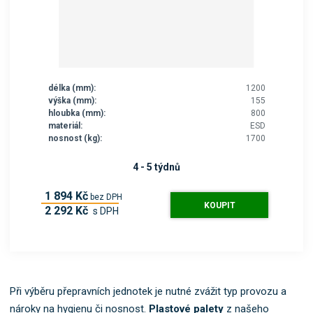
délka (mm):
1200
výška (mm):
155
hloubka (mm):
800
materiál:
ESD
nosnost (kg):
1700
4 - 5 týdnů
1 894 Kč
bez DPH
KOUPIT
2 292 Kč
s DPH
Při výběru přepravních jednotek je nutné zvážit typ provozu a
nároky na hygienu či nosnost.
Plastové palety
z našeho