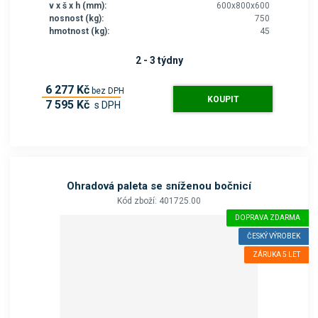
v x š x h (mm):
600x800x600
nosnost (kg):
750
hmotnost (kg):
45
2 - 3 týdny
6 277 Kč
bez DPH
KOUPIT
7 595 Kč
s DPH
Ohradová paleta se sníženou bočnicí
Kód zboží: 401725.00
DOPRAVA ZDARMA
ČESKÝ VÝROBEK
ZÁRUKA 5 LET