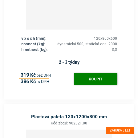
v x š x h (mm):
120x800x600
nosnost (kg):
dynamická 500, statická cca. 2000
hmotnost (kg):
3,3
2 - 3 týdny
319 Kč
bez DPH
KOUPIT
386 Kč
s DPH
Plastová paleta 130x1200x800 mm
Kód zboží: 902321.00
ZÁRUKA 5 LET