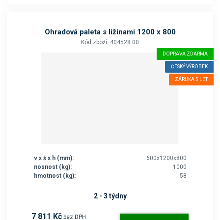
Ohradová paleta s ližinami 1200 x 800
Kód zboží: 404528.00
DOPRAVA ZDARMA
ČESKÝ VÝROBEK
ZÁRUKA 5 LET
v x š x h (mm):
600x1200x800
nosnost (kg):
1000
hmotnost (kg):
58
2 - 3 týdny
7 811 Kč
bez DPH