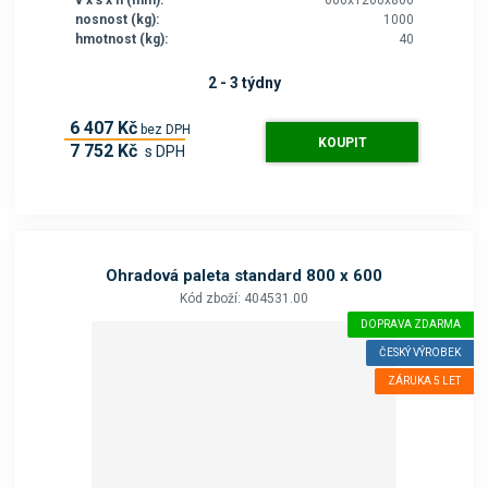
nosnost (kg):
1000
hmotnost (kg):
40
2 - 3 týdny
6 407 Kč
bez DPH
KOUPIT
7 752 Kč
s DPH
Ohradová paleta standard 800 x 600
Kód zboží: 404531.00
DOPRAVA ZDARMA
ČESKÝ VÝROBEK
ZÁRUKA 5 LET