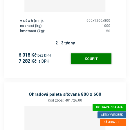
v x š x h (mm):
600x1200x800
nosnost (kg):
1000
hmotnost (kg):
50
2 - 3 týdny
6 018 Kč
bez DPH
KOUPIT
7 282 Kč
s DPH
Ohradová paleta síťovaná 800 x 600
Kód zboží: 401726.00
DOPRAVA ZDARMA
ČESKÝ VÝROBEK
ZÁRUKA 5 LET