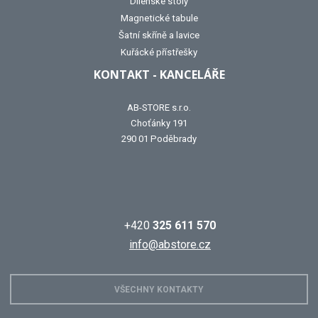
Dílenské stoly
Magnetické tabule
Šatní skříně a lavice
Kuřácké přístřešky
KONTAKT - KANCELÁŘE
AB-STORE s.r.o.
Choťánky 191
290 01 Poděbrady
+420
325 611 570
info@abstore.cz
VŠECHNY KONTAKTY