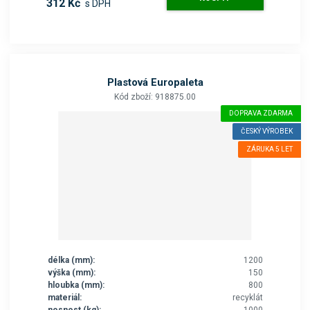
312 Kč
s DPH
Plastová Europaleta
Kód zboží: 918875.00
DOPRAVA ZDARMA
ČESKÝ VÝROBEK
ZÁRUKA 5 LET
délka (mm):
1200
výška (mm):
150
hloubka (mm):
800
materiál:
recyklát