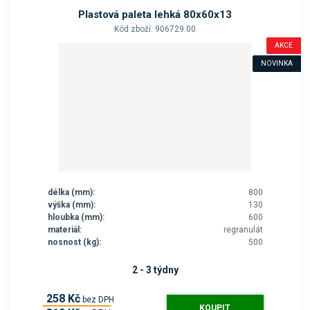
Plastová paleta lehká 80x60x13
Kód zboží: 906729.00
AKCE
NOVINKA
délka (mm):
800
výška (mm):
130
hloubka (mm):
600
materiál:
regranulát
nosnost (kg):
500
2 - 3 týdny
258 Kč
bez DPH
KOUPIT