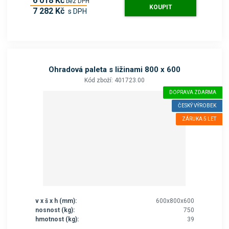
6 018 Kč
bez DPH
KOUPIT
7 282 Kč
s DPH
Ohradová paleta s ližinami 800 x 600
Kód zboží: 401723.00
DOPRAVA ZDARMA
ČESKÝ VÝROBEK
ZÁRUKA 5 LET
v x š x h (mm):
600x800x600
nosnost (kg):
750
hmotnost (kg):
39