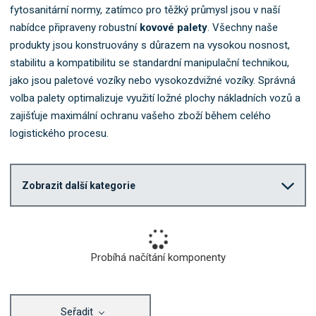
o
fytosanitární normy,
zatímco pro těžký průmysl jsou v naší
k
nabídce připraveny robustní
kovové palety
.
Všechny naše
a
produkty jsou konstruovány s důrazem na vysokou nosnost,
t
stabilitu a kompatibilitu se standardní manipulační technikou,
e
jako jsou paletové vozíky nebo vysokozdvižné vozíky.
Správná
g
volba palety optimalizuje využití ložné plochy nákladních vozů a
o
zajišťuje maximální ochranu vašeho zboží během celého
r
i
logistického procesu.
i
.
Zobrazit další kategorie
Probíhá načítání komponenty
Seřadit