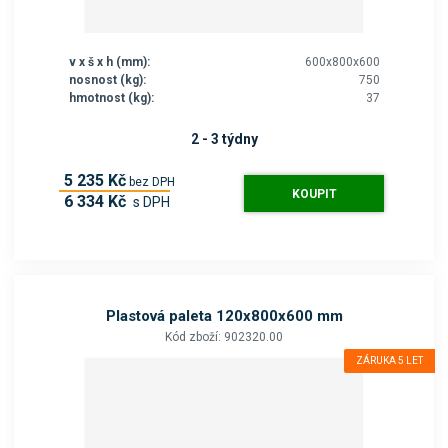
v x š x h (mm):
600x800x600
nosnost (kg):
750
hmotnost (kg):
37
2 - 3 týdny
5 235 Kč
bez DPH
KOUPIT
6 334 Kč
s DPH
Plastová paleta 120x800x600 mm
Kód zboží: 902320.00
ZÁRUKA 5 LET