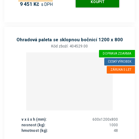
KOUPIT
9 451 Kč
s DPH
Ohradová paleta se sklopnou bočnicí 1200 x 800
Kód zboží: 404529.00
DOPRAVA ZDARMA
ČESKÝ VÝROBEK
ZÁRUKA 5 LET
v x š x h (mm):
600x1200x800
nosnost (kg):
1000
hmotnost (kg):
48