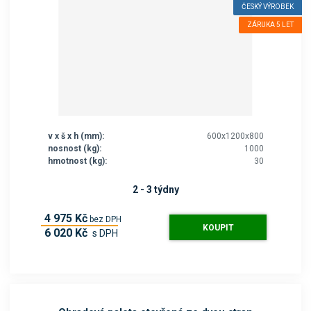
ČESKÝ VÝROBEK
ZÁRUKA 5 LET
v x š x h (mm):
600x1200x800
nosnost (kg):
1000
hmotnost (kg):
30
2 - 3 týdny
4 975 Kč
bez DPH
KOUPIT
6 020 Kč
s DPH