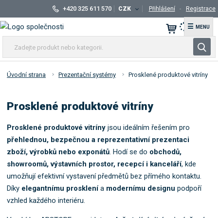
+420 325 611 570
CZK
Přihlášení
Registrace
☰
Z
V
a
y
d
h
e
Úvodní strana
Prezentační systémy
Prosklené produktové vitríny
l
j
t
e
Prosklené produktové vitríny
e
d
p
a
r
Prosklené produktové vitríny
jsou ideálním řešením pro
t
o
přehlednou, bezpečnou a reprezentativní prezentaci
d
zboží, výrobků nebo exponátů
. Hodí se do
obchodů,
u
showroomů, výstavních prostor, recepcí i kanceláří
, kde
k
umožňují efektivní vystavení předmětů bez přímého kontaktu.
t
Díky
elegantnímu prosklení
a
modernímu designu
podpoří
n
vzhled každého interiéru.
e
b