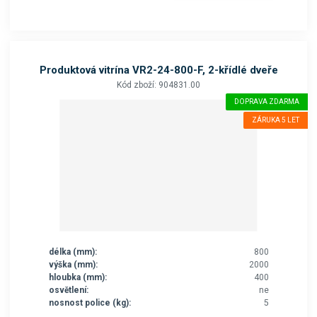
Produktová vitrína VR2-24-800-F, 2-křídlé dveře
Kód zboží: 904831.00
DOPRAVA ZDARMA
ZÁRUKA 5 LET
délka (mm):
800
výška (mm):
2000
hloubka (mm):
400
osvětlení:
ne
nosnost police (kg):
5