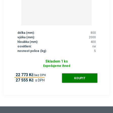
délka (mm):
800
výška (mm):
2000
hloubka (mm):
400
osvětlení:
ne
nosnost police (kg):
5
Skladem 1 ks
Expedujeme ihned
22 773 Kč
bez DPH
KOUPIT
27 555 Kč
s DPH