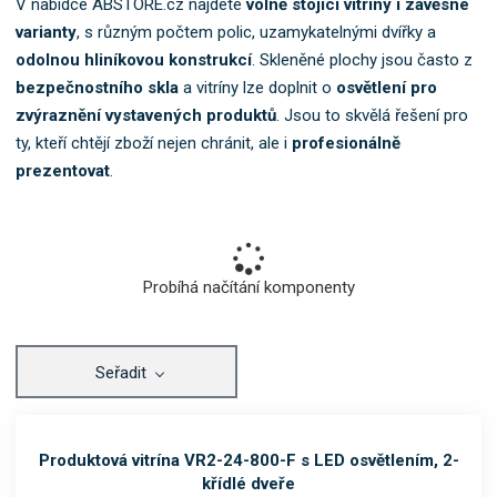
V nabídce ABSTORE.cz najdete
volně stojící vitríny i závěsné
o
varianty
, s různým počtem polic, uzamykatelnými dvířky a
k
odolnou hliníkovou konstrukcí
. Skleněné plochy jsou často z
a
t
bezpečnostního skla
a vitríny lze doplnit o
osvětlení pro
e
zvýraznění vystavených produktů
. Jsou to skvělá řešení pro
g
ty, kteří chtějí zboží nejen chránit, ale i
profesionálně
o
prezentovat
.
r
i
i
.
Probíhá načítání komponenty
Seřadit
Produktová vitrína VR2-24-800-F s LED osvětlením, 2-
křídlé dveře