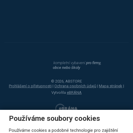
Dahle
kompletní vybavení
pro firmy,
obce nebo školy
© 2026, ABSTORE
Prohlášení o přístupnosti
|
Ochrana osobních údajů
|
Mapa stránek
|
Vytvořila
eBRÁNA
Používáme soubory cookies
Používáme cookies a podobné technologie pro zajištění