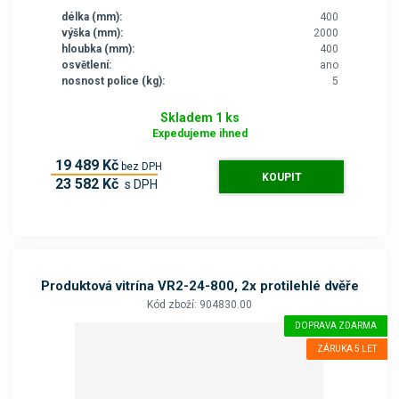
délka (mm):
400
výška (mm):
2000
hloubka (mm):
400
osvětlení:
ano
nosnost police (kg):
5
Skladem 1 ks
Expedujeme ihned
19 489 Kč
bez DPH
KOUPIT
23 582 Kč
s DPH
Produktová vitrína VR2-24-800, 2x protilehlé dvěře
Kód zboží: 904830.00
DOPRAVA ZDARMA
ZÁRUKA 5 LET