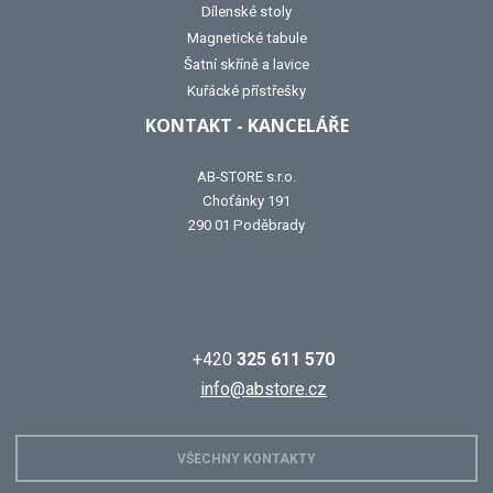
Dílenské stoly
Magnetické tabule
Šatní skříně a lavice
Kuřácké přístřešky
KONTAKT - KANCELÁŘE
AB-STORE s.r.o.
Choťánky 191
290 01 Poděbrady
+420
325 611 570
info@abstore.cz
VŠECHNY KONTAKTY