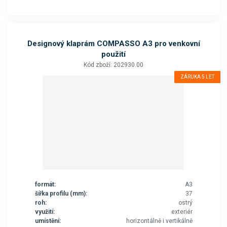
Designový klaprám COMPASSO A3 pro venkovní
použití
Kód zboží: 202930.00
ZÁRUKA 5 LET
formát:
A3
šířka profilu (mm):
37
roh:
ostrý
využití:
exteriér
umístění:
horizontálně i vertikálně