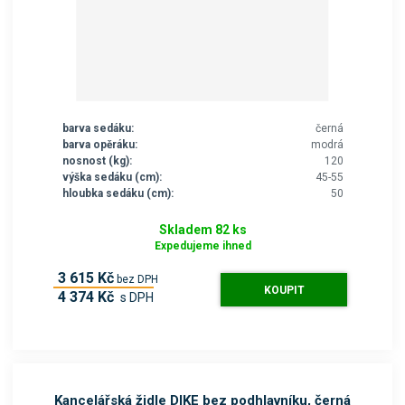
r
o
f
i
r
m
barva sedáku:
černá
y
barva opěráku:
modrá
,
nosnost (kg):
120
o
výška sedáku (cm):
45-55
hloubka sedáku (cm):
50
b
c
Skladem 82 ks
e
Expedujeme ihned
n
3 615 Kč
bez DPH
e
KOUPIT
4 374 Kč
s DPH
b
o
š
k
o
Kancelářská židle DIKE bez podhlavníku, černá