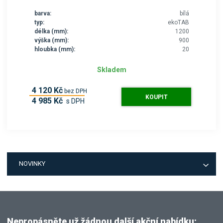
barva:
bílá
typ:
ekoTAB
délka (mm):
1200
výška (mm):
900
hloubka (mm):
20
Skladem
4 120 Kč
bez DPH
KOUPIT
4 985 Kč
s DPH
NOVINKY
Nepropásněte už žádnou další akční nabídku: