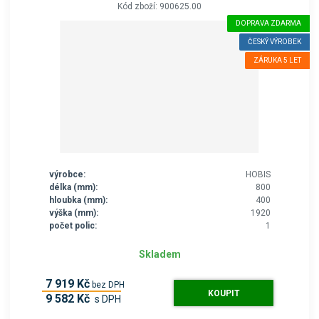
Kód zboží: 900625.00
DOPRAVA ZDARMA
ČESKÝ VÝROBEK
ZÁRUKA 5 LET
výrobce:
HOBIS
délka (mm):
800
hloubka (mm):
400
výška (mm):
1920
počet polic:
1
Skladem
7 919 Kč
bez DPH
KOUPIT
9 582 Kč
s DPH