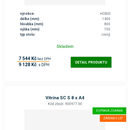
výrobce:
HOBIS
délka (mm):
1400
hloubka (mm):
800
výška (mm):
755
typ stolu:
rovný
Skladem
7 544 Kč
bez DPH
DETAIL PRODUKTU
9 128 Kč
s DPH
Vitrína SC S 8 x A4
Kód zboží: 900977.00
DOPRAVA ZDARMA
ZÁRUKA 5 LET