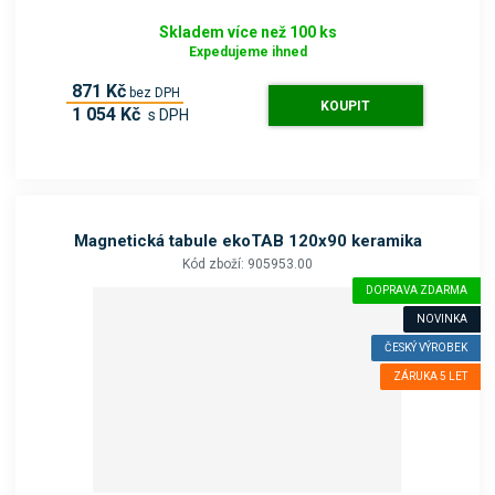
Skladem více než 100 ks
Expedujeme ihned
871 Kč
bez DPH
KOUPIT
1 054 Kč
s DPH
Magnetická tabule ekoTAB 120x90 keramika
Kód zboží: 905953.00
DOPRAVA ZDARMA
NOVINKA
ČESKÝ VÝROBEK
ZÁRUKA 5 LET