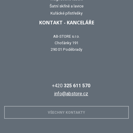
Šatní skříně a lavice
Kuřácké přístřešky
KONTAKT - KANCELÁŘE
AB-STORE s.r.o.
Choťánky 191
290 01 Poděbrady
+420
325 611 570
info@abstore.cz
VŠECHNY KONTAKTY