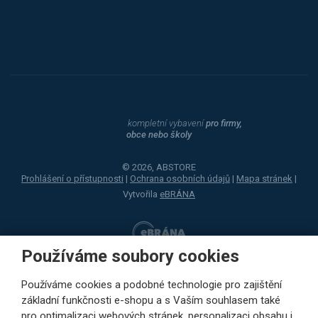
Dahle
kompletní vybavení
pro firmy,
obce nebo školy
© 2026, ABSTORE
Prohlášení o přístupnosti
|
Ochrana osobních údajů
|
Mapa stránek
|
Vytvořila
eBRÁNA
Používáme soubory cookies
Používáme cookies a podobné technologie pro zajištění
základní funkčnosti e-shopu a s Vaším souhlasem také
pro optimalizaci webových stránek, personalizaci obsahu i