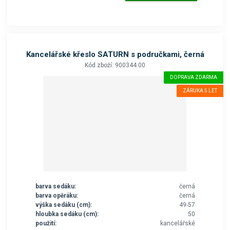
Kancelářské křeslo SATURN s područkami, černá
Kód zboží: 900344.00
DOPRAVA ZDARMA
ZÁRUKA 5 LET
barva sedáku:
černá
barva opěráku:
černá
výška sedáku (cm):
49-57
hloubka sedáku (cm):
50
použití:
kancelářské