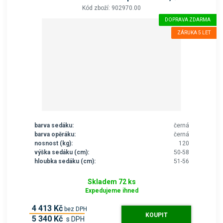
l
Kód zboží: 902970.00
y
DOPRAVA ZDARMA
ZÁRUKA 5 LET
barva sedáku:
černá
barva opěráku:
černá
nosnost (kg):
120
výška sedáku (cm):
50-58
hloubka sedáku (cm):
51-56
Skladem 72 ks
Expedujeme ihned
4 413 Kč
bez DPH
KOUPIT
5 340 Kč
s DPH