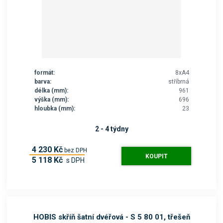
formát:
8xA4
barva:
stříbrná
délka (mm):
961
výška (mm):
696
hloubka (mm):
23
2 - 4 týdny
4 230 Kč
bez DPH
KOUPIT
5 118 Kč
s DPH
HOBIS skříň šatní dvéřová - S 5 80 01, třešeň