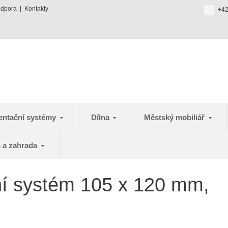
odpora
Kontakty
+42
entační systémy
Dílna
Městský mobiliář
 a zahrada
ní systém 105 x 120 mm,