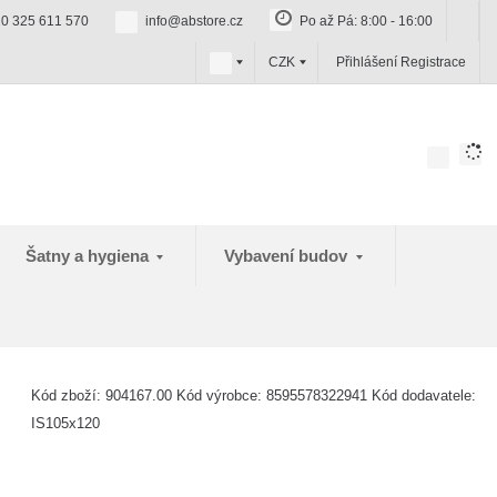
0 325 611 570
info@abstore.cz
Po až Pá: 8:00 - 16:00
c
CZK
Přihlášení
Registrace
z
Šatny a hygiena
Vybavení budov
Kód zboží:
904167.00
Kód výrobce:
8595578322941
Kód dodavatele:
IS105x120