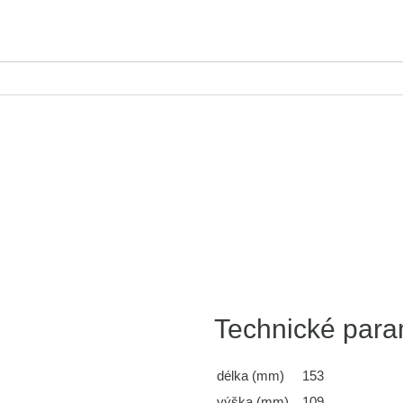
Technické para
délka (mm)
153
výška (mm)
109