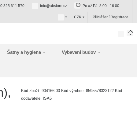
0 325 611 570
info@abstore.cz
Po až Pá: 8:00 - 16:00
c
CZK
Přihlášení
Registrace
z
Šatny a hygiena
Vybavení budov
m),
Kód zboží:
904166.00
Kód výrobce:
8595578323122
Kód
dodavatele:
ISA6