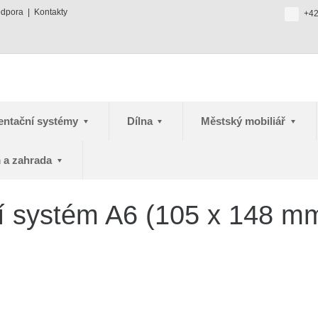
odpora
Kontakty
+42
entační systémy
Dílna
Městský mobiliář
 a zahrada
í systém A6 (105 x 148 m