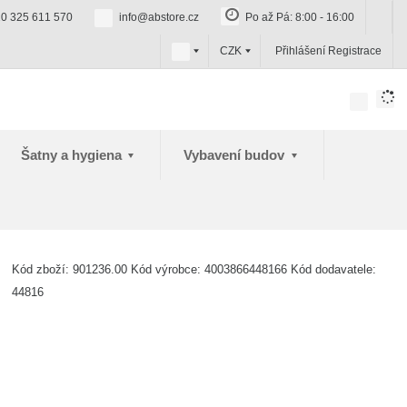
0 325 611 570
info@abstore.cz
Po až Pá: 8:00 - 16:00
c
CZK
Přihlášení
Registrace
z
Šatny a hygiena
Vybavení budov
Kód zboží:
901236.00
Kód výrobce:
4003866448166
Kód dodavatele:
44816