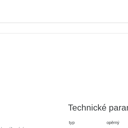
Technické para
typ
opěrný