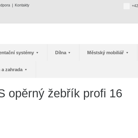
odpora
Kontakty
+42
entační systémy
Dílna
Městský mobiliář
 a zahrada
opěrný žebřík profi 16