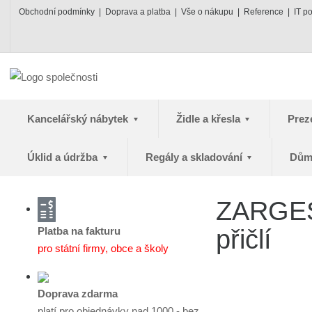
Obchodní podmínky
Doprava a platba
Vše o nákupu
Reference
IT p
Kancelářský nábytek
Židle a křesla
Prez
Úklid a údržba
Regály a skladování
Dům
ZARGES 
Platba na fakturu
přičlí
pro státní firmy, obce a školy
Doprava zdarma
platí pro objednávky nad 1000,- bez