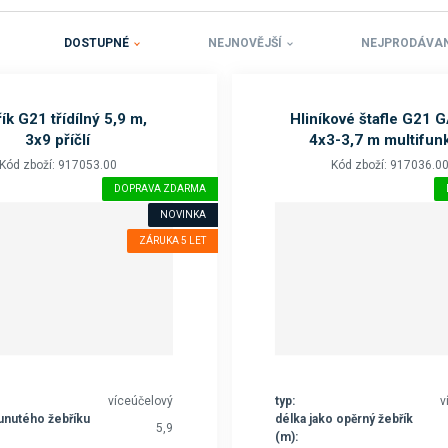
DOSTUPNÉ
NEJNOVĚJŠÍ
NEJPRODÁVAN
ík G21 třídílný 5,9 m,
Hliníkové štafle G21 G
3x9 příčlí
4x3-3,7 m multifun
Kód zboží: 917053.00
Kód zboží: 917036.0
DOPRAVA ZDARMA
NOVINKA
ZÁRUKA 5 LET
víceúčelový
typ:
v
unutého žebříku
délka jako opěrný žebřík
5,9
(m):