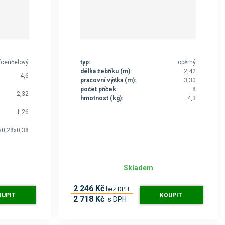
íceúčelový
typ:
opěrný
délka žebříku (m):
2,42
4,6
pracovní výška (m):
3,30
počet příček:
8
2,32
hmotnost (kg):
4,3
1,26
x0,28x0,38
Skladem
2 246 Kč
bez DPH
OUPIT
KOUPIT
2 718 Kč
s DPH