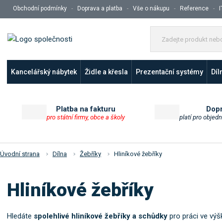
Obchodní podmínky
Doprava a platba
Vše o nákupu
Reference
I
Kancelářský nábytek
Židle a křesla
Prezentační systémy
Díl
Platba na fakturu
Dop
pro státní firmy, obce a školy
platí pro objed
Úvodní strana
Dílna
Žebříky
Hliníkové žebříky
Hliníkové žebříky
Hledáte
spolehlivé hliníkové žebříky a schůdky
pro práci ve vý