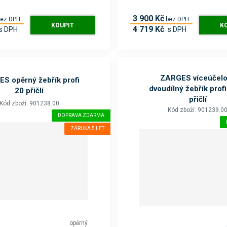
3 900 Kč
bez DPH
bez DPH
KOUPIT
K
4 719 Kč
s DPH
s DPH
ZARGES víceúčelo
S opěrný žebřík profi
dvoudílný žebřík prof
20 přičlí
přičlí
Kód zboží: 901238.00
Kód zboží: 901239.0
DOPRAVA ZDARMA
ZÁRUKA 5 LET
opěrný