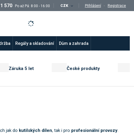
11 570
CZK
Přihlášení
Registrace
Po až Pá: 8:00 - 16:00
údržba
Regály a skladování
Dům a zahrada
Záruka 5 let
České produkty
ých jak do
kutilských dílen
, tak i pro
profesionální provozy
.