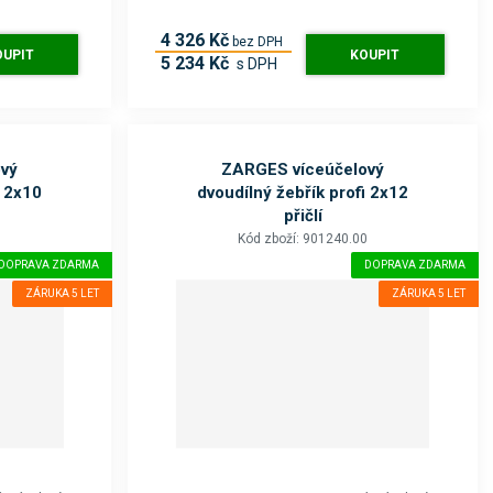
4 326 Kč
bez DPH
OUPIT
KOUPIT
5 234 Kč
s DPH
vý
ZARGES víceúčelový
i 2x10
dvoudílný žebřík profi 2x12
přičlí
0
Kód zboží: 901240.00
DOPRAVA ZDARMA
DOPRAVA ZDARMA
ZÁRUKA 5 LET
ZÁRUKA 5 LET