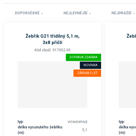
DOPORUČENÉ
NEJLEVNĚJŠÍ
NEJDRAŽŠÍ
Žebřík G21 třídílný 5,1 m,
Žebř
3x8 příčlí
Kód zboží: 917052.00
DOPRAVA ZDARMA
NOVINKA
ZÁRUKA 5 LET
typ:
víceúčelový
typ:
délka vysunutého žebříku
délka vys
5,1
(m):
(m):