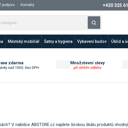
+420 325 6
T podpora
Kontakty
Z
Vyhledat
a
d
e
na
Městský mobiliář
Šatny a hygiena
Vybavení budov
Úklid a 
j
t
e
p
rava zdarma
Množstevní slevy
návky nad 1000,- bez DPH
při větším odběru
r
o
d
u
k
t
n
e
b
škách? V nabídce ABSTORE.cz najdete širokou škálu produktů vhodn
o