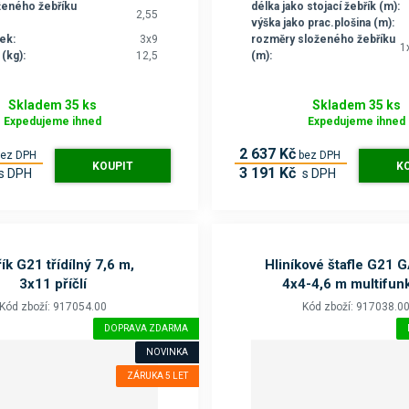
ženého žebříku
délka jako stojací žebřík (m):
2,55
výška jako prac.plošina (m):
ek:
3x9
rozměry složeného žebříku
1
(kg):
12,5
(m):
Skladem 35 ks
Skladem 35 ks
Expedujeme ihned
Expedujeme ihned
2 637 Kč
bez DPH
bez DPH
KOUPIT
K
3 191 Kč
s DPH
s DPH
ík G21 třídílný 7,6 m,
Hliníkové štafle G21 G
3x11 příčlí
4x4-4,6 m multifun
Kód zboží: 917054.00
Kód zboží: 917038.0
DOPRAVA ZDARMA
NOVINKA
ZÁRUKA 5 LET