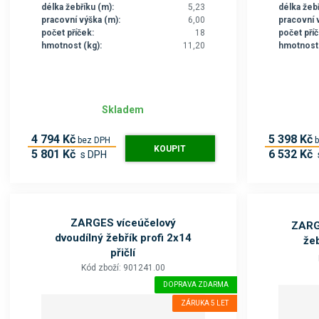
délka žebříku (m):
5,23
délka žebř
pracovní výška (m):
6,00
pracovní 
počet příček:
18
počet příč
hmotnost (kg):
11,20
hmotnost 
Skladem
4 794 Kč
5 398 Kč
bez DPH
KOUPIT
5 801 Kč
6 532 Kč
s DPH
ZARGES víceúčelový
ZARG
dvoudílný žebřík profi 2x14
žeb
přičlí
Kód zboží: 901241.00
DOPRAVA ZDARMA
ZÁRUKA 5 LET