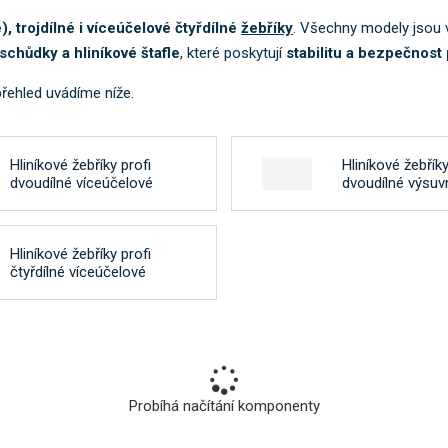
k
 trojdílné i víceúčelové čtyřdílné
žebříky
. Všechny modely jsou
a
chůdky a hliníkové štafle
, které poskytují
stabilitu a bezpečnost
t
e
přehled uvádíme níže.
g
o
r
Hliníkové žebříky profi
Hliníkové žebříky
i
dvoudílné víceúčelové
dvoudílné výsuv
i
.
Hliníkové žebříky profi
čtyřdílné víceúčelové
Probíhá načítání komponenty