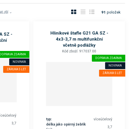
O
T
Ř
91
položek
EJŠÍ
b
a
á
r
b
d
á
u
k
Hliníkové štafle G21 GA SZ -
A SZ -
4x3-3,7 m multifunkční
z
l
o
kční
včetně podlážky
k
k
v
0
Kód zboží: 917037.00
o
o
ý
DOPRAVA ZDARMA
DOPRAVA ZDARMA
v
v
v
NOVINKA
NOVINKA
ý
ý
ý
ZÁRUKA 5 LET
ZÁRUKA 5 LET
v
v
p
ý
ý
i
p
p
s
i
i
s
s
íceúčelový
typ:
víceúčelový
3,7
délka jako opěrný žebřík
3,7