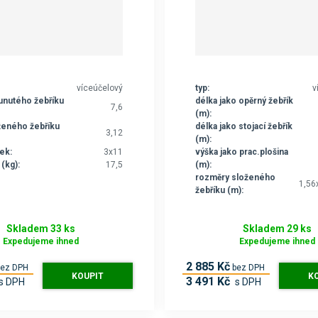
víceúčelový
typ:
v
unutého žebříku
délka jako opěrný žebřík
7,6
(m):
ženého žebříku
délka jako stojací žebřík
3,12
(m):
ek:
3x11
výška jako prac.plošina
(kg):
17,5
(m):
rozměry složeného
1,56
žebříku (m):
Skladem 33 ks
Skladem 29 ks
Expedujeme ihned
Expedujeme ihned
2 885 Kč
bez DPH
bez DPH
KOUPIT
K
3 491 Kč
s DPH
s DPH