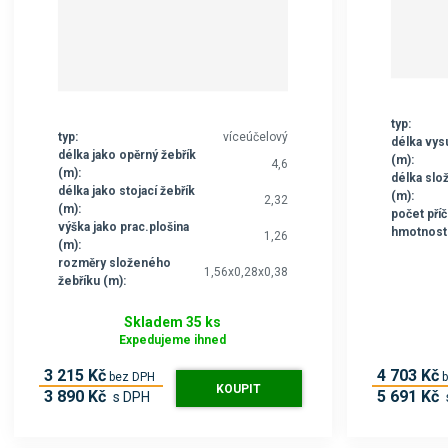
typ:
typ:
víceúčelový
délka vys
délka jako opěrný žebřík
(m):
4,6
(m):
délka slo
délka jako stojací žebřík
(m):
2,32
(m):
počet příč
výška jako prac.plošina
hmotnost 
1,26
(m):
rozměry složeného
1,56x0,28x0,38
žebříku (m):
Skladem 35 ks
Expedujeme ihned
3 215 Kč
4 703 Kč
bez DPH
KOUPIT
3 890 Kč
5 691 Kč
s DPH