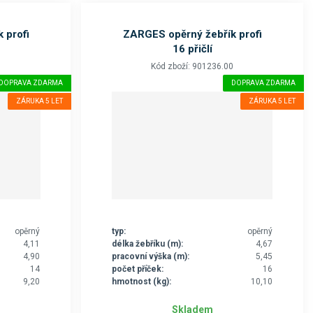
 profi
ZARGES opěrný žebřík profi
16 přičlí
0
Kód zboží: 901236.00
DOPRAVA ZDARMA
DOPRAVA ZDARMA
ZÁRUKA 5 LET
ZÁRUKA 5 LET
opěrný
typ:
opěrný
4,11
délka žebříku (m):
4,67
4,90
pracovní výška (m):
5,45
14
počet příček:
16
9,20
hmotnost (kg):
10,10
Skladem