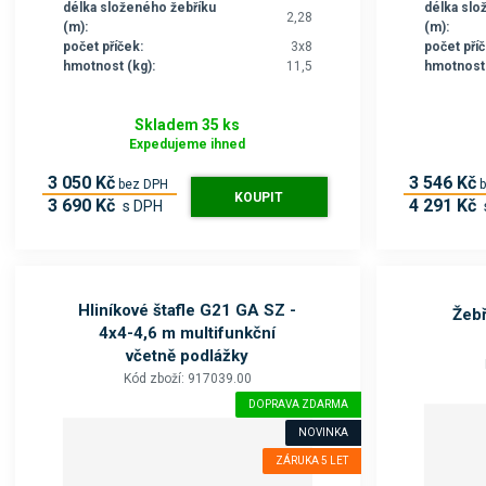
délka složeného žebříku
délka slo
2,28
(m):
(m):
počet příček:
3x8
počet příč
hmotnost (kg):
11,5
hmotnost 
Skladem 35 ks
Expedujeme ihned
3 050 Kč
3 546 Kč
bez DPH
KOUPIT
3 690 Kč
4 291 Kč
s DPH
Hliníkové štafle G21 GA SZ -
Žebř
4x4-4,6 m multifunkční
včetně podlážky
Kód zboží: 917039.00
DOPRAVA ZDARMA
NOVINKA
ZÁRUKA 5 LET