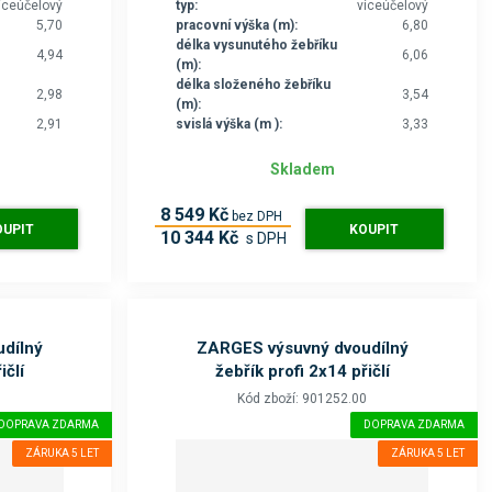
íceúčelový
typ:
víceúčelový
5,70
pracovní výška (m):
6,80
délka vysunutého žebříku
4,94
6,06
(m):
délka složeného žebříku
2,98
3,54
(m):
2,91
svislá výška (m ):
3,33
Skladem
8 549 Kč
bez DPH
OUPIT
KOUPIT
10 344 Kč
s DPH
dílný
ZARGES výsuvný dvoudílný
ičlí
žebřík profi 2x14 přičlí
0
Kód zboží: 901252.00
DOPRAVA ZDARMA
DOPRAVA ZDARMA
ZÁRUKA 5 LET
ZÁRUKA 5 LET