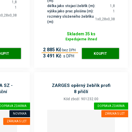
(m):
1,8
délka jako stojací žebřík (m):
1,8
1
výška jako prac.plošina (m):
1
x0,28x0,38
rozměry složeného žebříku
1x0,28x0,38
(m):
Skladem 35 ks
Expedujeme ihned
2 885 Kč
bez DPH
OUPIT
KOUPIT
3 491 Kč
s DPH
A SZ -
ZARGES opěrný žebřík profi
kční
8 přičlí
0
Kód zboží: 901232.00
DOPRAVA ZDARMA
DOPRAVA ZDARMA
NOVINKA
ZÁRUKA 5 LET
ZÁRUKA 5 LET