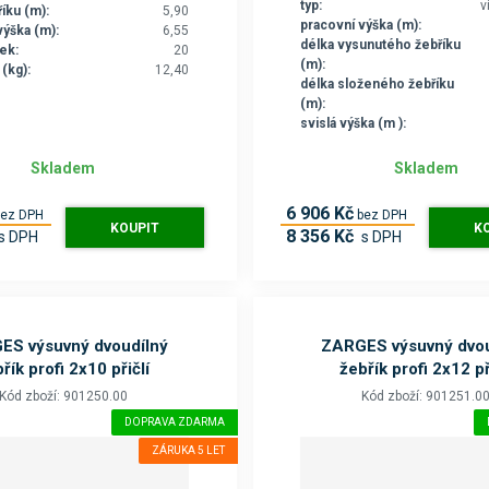
typ:
v
íku (m):
5,90
pracovní výška (m):
výška (m):
6,55
délka vysunutého žebříku
ek:
20
(m):
(kg):
12,40
délka složeného žebříku
(m):
svislá výška (m ):
Skladem
Skladem
6 906 Kč
bez DPH
bez DPH
KOUPIT
K
8 356 Kč
s DPH
s DPH
ES výsuvný dvoudílný
ZARGES výsuvný dvou
řík profi 2x10 přičlí
žebřík profi 2x12 př
Kód zboží: 901250.00
Kód zboží: 901251.0
DOPRAVA ZDARMA
ZÁRUKA 5 LET