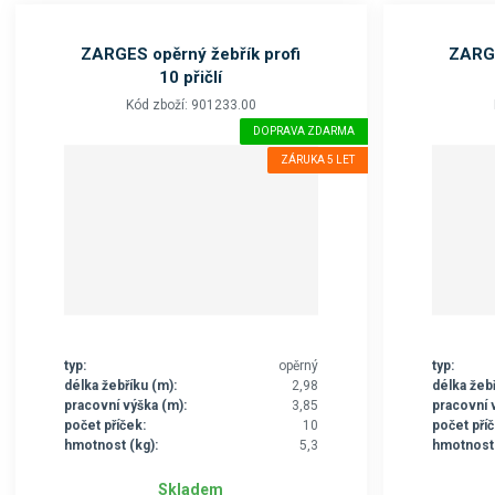
ZARGES opěrný žebřík profi
ZARGE
10 přičlí
Kód zboží: 901233.00
DOPRAVA ZDARMA
ZÁRUKA 5 LET
typ:
opěrný
typ:
délka žebříku (m):
2,98
délka žebř
pracovní výška (m):
3,85
pracovní 
počet příček:
10
počet příč
hmotnost (kg):
5,3
hmotnost 
Skladem