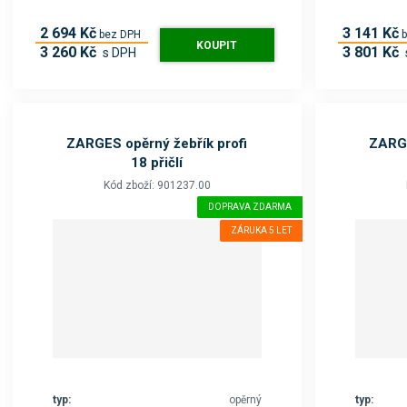
2 694 Kč
3 141 Kč
bez DPH
KOUPIT
3 260 Kč
3 801 Kč
s DPH
ZARGES opěrný žebřík profi
ZARGE
18 přičlí
Kód zboží: 901237.00
DOPRAVA ZDARMA
ZÁRUKA 5 LET
typ:
opěrný
typ: