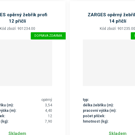
S opěrný žebřík profi
ZARGES opěrný žebřík
12 přičlí
14 přičlí
Kód zboží: 901234.00
Kód zboží: 901235.0
DOPRAVA ZDARMA
opěrný
typ:
íku (m):
3,54
délka žebříku (m):
výška (m):
4,40
pracovní výška (m):
ek:
12
počet příček:
(kg):
7,90
hmotnost (kg):
Skladem
Skladem