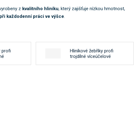
 vyrobeny z
kvalitního hliníku
, který zajišťuje nízkou hmotnost,
 při každodenní práci ve výšce
.
 profi
Hliníkové žebříky profi
né
trojdílné víceúčelové