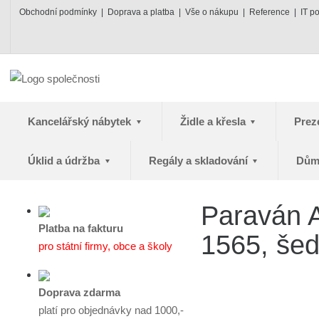
Obchodní podmínky
Doprava a platba
Vše o nákupu
Reference
IT p
Kancelářský nábytek
Židle a křesla
Prez
Úklid a údržba
Regály a skladování
Dům
Paraván A
Platba na fakturu
1565, še
pro státní firmy, obce a školy
Doprava zdarma
platí pro objednávky nad 1000,-