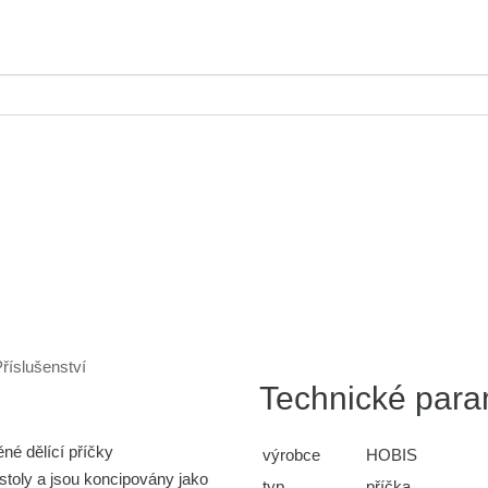
říslušenství
Technické para
né dělící příčky
výrobce
HOBIS
toly a jsou koncipovány jako
typ
příčka