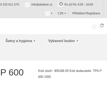
0 325 611 570
info@abstore.cz
Po až Pá: 8:00 - 16:00
c
CZK
Přihlášení
Registrace
z
Šatny a hygiena
Vybavení budov
 P 600
Kód zboží:
905348.00
Kód dodavatele:
TPA P
600 1565