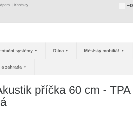
odpora
Kontakty
+42
entační systémy
Dílna
Městský mobiliář
 a zahrada
kustik příčka 60 cm - TPA
dá