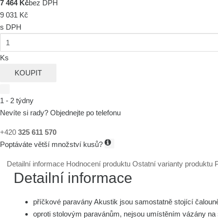
7 464 Kč
bez DPH
9 031 Kč
s DPH
Ks
KOUPIT
1 - 2 týdny
Nevíte si rady? Objednejte po telefonu
+420
325 611 570
Poptáváte větší množství kusů?
Detailní informace
Hodnocení produktu
Ostatní varianty produktu
P
Detailní informace
příčkové paravány Akustik jsou samostatně stojící čalouně
oproti stolovým paravánům, nejsou umístěním vázány na s