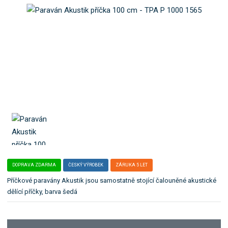
o
e
k
l
a
e
t
:
T
e
P
g
A
o
P
r
1
i
0
i
0
0
.
1
5
6
5
DOPRAVA ZDARMA
ČESKÝ VÝROBEK
ZÁRUKA 5 LET
Příčkové paravány Akustik jsou samostatně stojící čalouněné akustické
dělící příčky, barva šedá