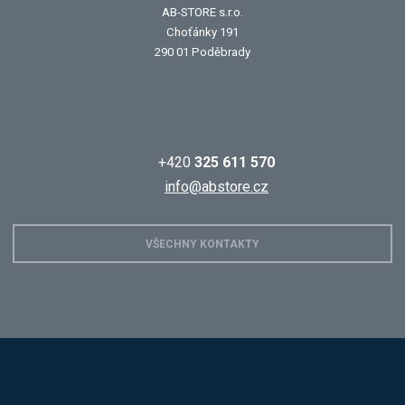
AB-STORE s.r.o.
Choťánky 191
290 01 Poděbrady
+420
325 611 570
info@abstore.cz
VŠECHNY KONTAKTY