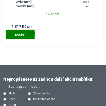
výška (mm):
1565
hloubka (mm):
40
Skladem
1 317 Kč
bez DPH
1 594 Kč
s DPH
KOUPIT
Nepropásněte už žádnou další akční nabídku:
Zvolte prosím obor:
Škola
Zdravotnictví
Obec
Soukromá osoba
Firma