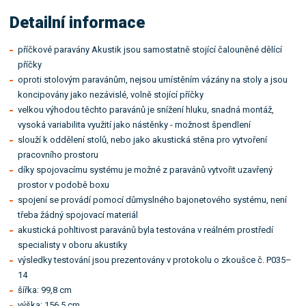
Detailní informace
příčkové paravány Akustik jsou samostatně stojící čalouněné dělící
příčky
oproti stolovým paravánům, nejsou umístěním vázány na stoly a jsou
koncipovány jako nezávislé, volně stojící příčky
velkou výhodou těchto paravánů je snížení hluku, snadná montáž,
vysoká variabilita využití jako nástěnky - možnost špendlení
slouží k oddělení stolů, nebo jako akustická stěna pro vytvoření
pracovního prostoru
díky spojovacímu systému je možné z paravánů vytvořit uzavřený
prostor v podobě boxu
spojení se provádí pomocí důmyslného bajonetového systému, není
třeba žádný spojovací materiál
akustická pohltivost paravánů byla testována v reálném prostředí
specialisty v oboru akustiky
výsledky testování jsou prezentovány v protokolu o zkoušce č. P035–
14
šířka: 99,8 cm
výška: 156,5 cm