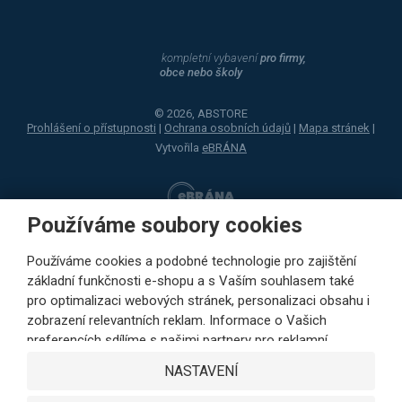
kompletní vybavení
pro firmy,
obce nebo školy
© 2026, ABSTORE
Prohlášení o přístupnosti
|
Ochrana osobních údajů
|
Mapa stránek
|
Vytvořila
eBRÁNA
Používáme soubory cookies
Používáme cookies a podobné technologie pro zajištění
základní funkčnosti e-shopu a s Vaším souhlasem také
pro optimalizaci webových stránek, personalizaci obsahu i
zobrazení relevantních reklam. Informace o Vašich
preferencích sdílíme s našimi partnery pro reklamní,
sociální sítě i podrobné analýzy pouze s Vaším souhlasem.
NASTAVENÍ
Partneři mohou tyto údaje v rámci personalizace reklamy
zkombinovat s dalšími daty, které jste jim poskytli při