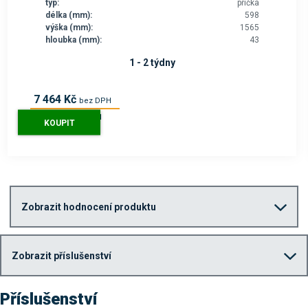
typ:
příčka
délka (mm):
598
výška (mm):
1565
hloubka (mm):
43
1 - 2 týdny
7 464 Kč
bez DPH
9 031 Kč
s DPH
KOUPIT
Zobrazit hodnocení produktu
Zobrazit příslušenství
Příslušenství