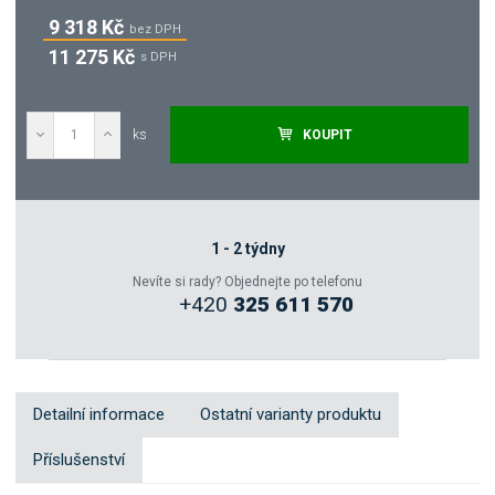
9 318 Kč
bez DPH
11 275 Kč
s DPH
ks
KOUPIT
Poptat
Zeptejte se odborníka
1 - 2 týdny
Nevíte si rady? Objednejte po telefonu
+420
325 611 570
Sdílet
Detailní informace
Ostatní varianty produktu
Příslušenství