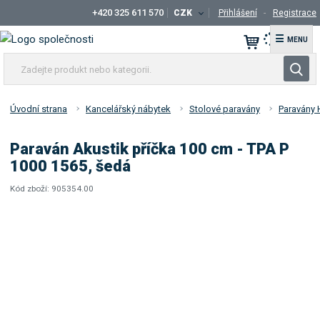
+420 325 611 570
CZK
Přihlášení
Registrace
☰
Z
V
a
y
d
h
e
Úvodní strana
Kancelářský nábytek
Stolové paravány
Paravány 
l
j
t
e
Paraván Akustik příčka 100 cm - TPA P
e
d
1000 1565, šedá
p
a
r
Kód zboží:
905354.00
t
K
o
ó
d
d
u
d
k
o
t
d
a
n
v
e
a
b
t