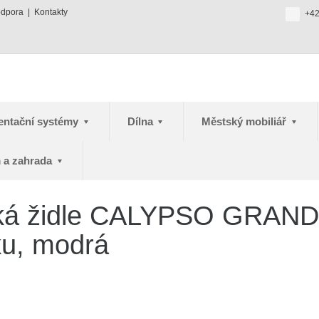
odpora
Kontakty
+42
entační systémy
Dílna
Městský mobiliář
 a zahrada
ká židle CALYPSO GRAND
ku, modrá