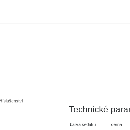
říslušenství
Technické para
barva sedáku
černá