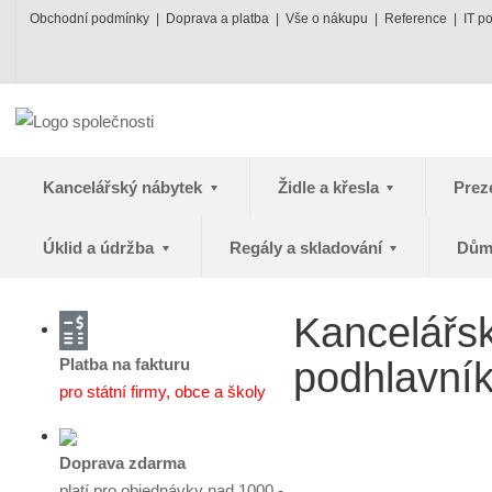
Obchodní podmínky
Doprava a platba
Vše o nákupu
Reference
IT p
Kancelářský nábytek
Židle a křesla
Prez
Úklid a údržba
Regály a skladování
Dům
Kancelářs
Platba na fakturu
podhlavní
pro státní firmy, obce a školy
Doprava zdarma
platí pro objednávky nad 1000,-