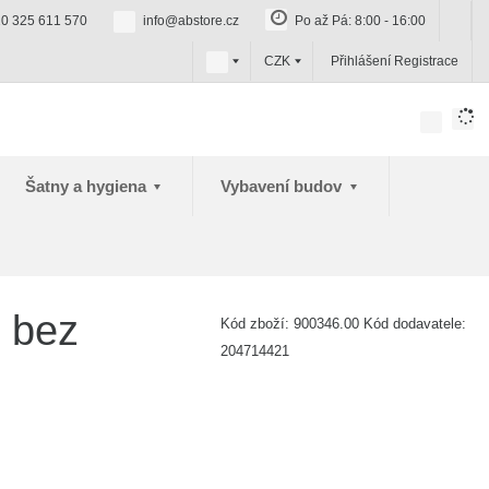
0 325 611 570
info@abstore.cz
Po až Pá: 8:00 - 16:00
c
CZK
Přihlášení
Registrace
z
Šatny a hygiena
Vybavení budov
 bez
Kód zboží:
900346.00
Kód dodavatele:
204714421