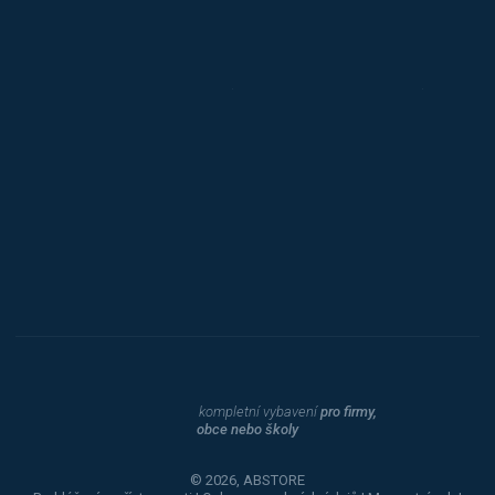
Jansen D.
Mars
Triton
Toyota
Procity
Dahle
kompletní vybavení
pro firmy,
obce nebo školy
© 2026, ABSTORE