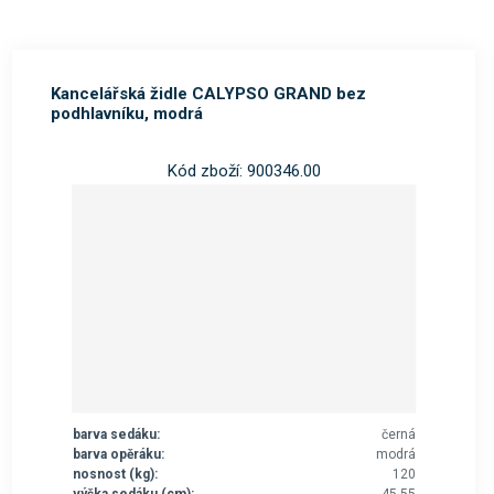
Kancelářská židle CALYPSO GRAND bez
podhlavníku, modrá
Kód zboží: 900346.00
barva sedáku:
černá
barva opěráku:
modrá
nosnost (kg):
120
výška sedáku (cm):
45-55