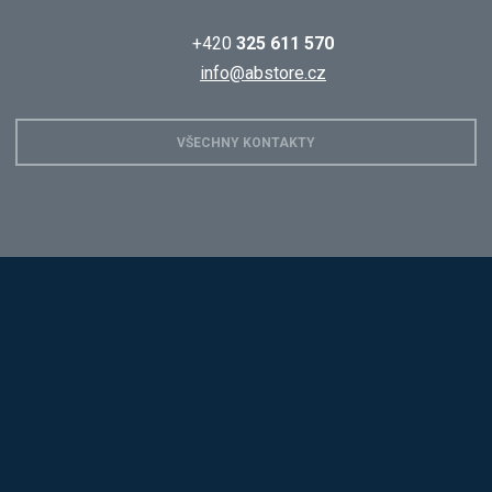
+420
325 611 570
info@abstore.cz
VŠECHNY KONTAKTY
Hobis
Alba
Kovos