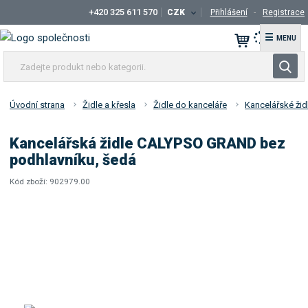
+420 325 611 570
CZK
Přihlášení
Registrace
☰
Z
V
a
y
d
h
e
Úvodní strana
Židle a křesla
Židle do kanceláře
Kancelářské ži
l
j
t
e
Kancelářská židle CALYPSO GRAND bez
e
d
podhlavníku, šedá
p
a
r
Kód zboží:
902979.00
t
K
o
ó
d
d
u
d
k
o
t
d
a
n
v
e
a
b
t