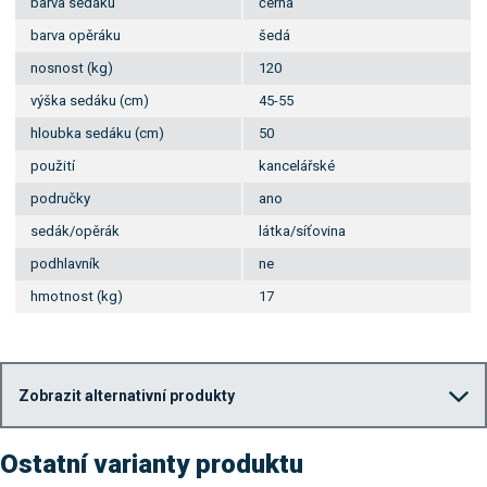
barva sedáku
černá
barva opěráku
šedá
nosnost (kg)
120
výška sedáku (cm)
45-55
hloubka sedáku (cm)
50
použití
kancelářské
područky
ano
sedák/opěrák
látka/síťovina
podhlavník
ne
hmotnost (kg)
17
Zobrazit alternativní produkty
Ostatní varianty produktu