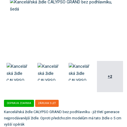
o
e
k
l
a
e
t
:
2
e
0
g
4
o
7
r
1
i
4
i
2
2
.
1
+2
DOPRAVA ZDARMA
ZÁRUKA 5 LET
Kancelářská židle CALYPSO GRAND bez podhlavníku - již třetí generace
nejprodávanější židle. Oproti předchozím modelům má tato židle o 5 cm
vyšší opěrák