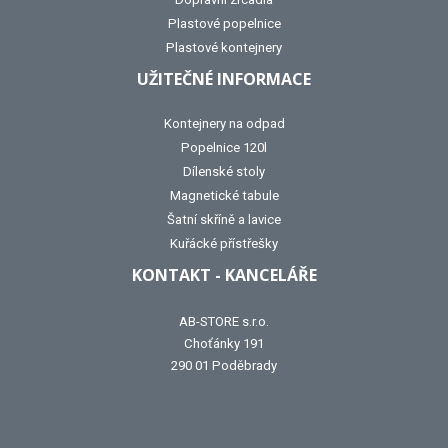
Plastové popelnice
Plastové kontejnery
UŽITEČNÉ INFORMACE
Kontejnery na odpad
Popelnice 120l
Dílenské stoly
Magnetické tabule
Šatní skříně a lavice
Kuřácké přístřešky
KONTAKT - KANCELÁŘE
AB-STORE s.r.o.
Choťánky 191
290 01 Poděbrady