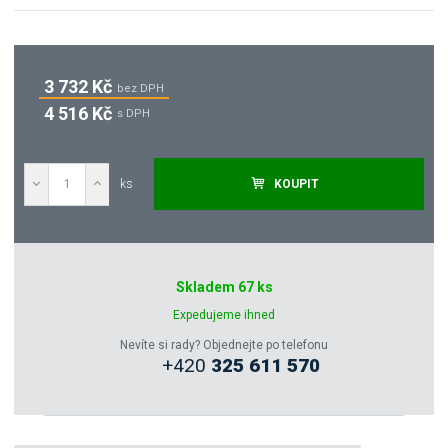
3 732 Kč
bez DPH
4 516 Kč
s DPH
ks
KOUPIT
Poptat
Skladem 67 ks
Zeptejte se odborníka
Expedujeme ihned
Nevíte si rady? Objednejte po telefonu
+420
325 611 570
Sdílet