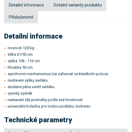
Detailní informace
Ostatní varianty produktu
Příslušenství
Detailní informace
nosnost 120 kg
šířka 61/50 cm
výška 106 - 116 cm
hloubka 50 cm
synchronní mechanismus lze zafixovat ve kterékoliv poloze
nastavení výšky sedáku
studená pěna uvnitř sedáku
vysoký opěrák
nastavení síly protiváhy podle své hmotnosti
univerzální kolečka pro tvrdou podlahu i koberec
Technické parametry