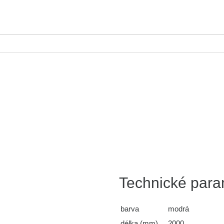
Technické para
barva
modrá
délka (mm)
2000