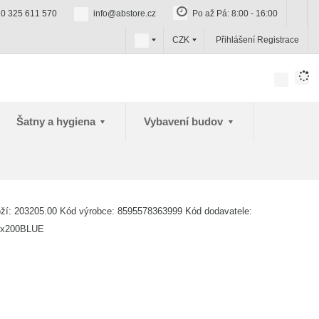
0 325 611 570
info@abstore.cz
Po až Pá: 8:00 - 16:00
c
CZK
Přihlášení
Registrace
z
Šatny a hygiena
Vybavení budov
oží:
203205.00
Kód výrobce:
8595578363999
Kód dodavatele:
x200BLUE