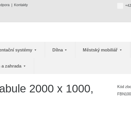
odpora
Kontakty
+42
entační systémy
Dílna
Městský mobiliář
 a zahrada
 tabule 2000 x 1000,
Kód zb
FBN100