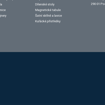
290 01 Po
la
Dílenské stoly
nice
Magnetické tabule
jnery
Šatní skříně a lavice
Kuřácké přístřešky
Alba
Kovos
Jansen
Toyota
Procity