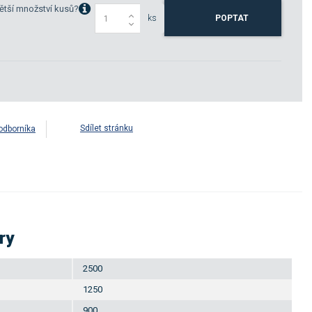
ětší množství kusů?
ks
POPTAT
Sdílet stránku
odborníka
ry
2500
1250
900