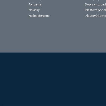
Aktuality
Dopravní zrcad
Novinky
Plastové popel
Naše reference
Plastové konte
Hobis