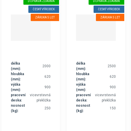
DOPRAVA ZDARMA
DOPRAVA ZDARMA
ČESKÝ VÝROBEK
ČESKÝ VÝROBEK
ZÁRUKA 5 LET
ZÁRUKA 5 LET
délka
délka
2000
2500
(mm):
(mm):
hloubka
hloubka
620
620
(mm):
(mm):
výška
výška
900
900
(mm):
(mm):
pracovní
vicevrstevná
pracovní
vicevrstevná
deska:
překližka
deska:
překližka
nosnost
nosnost
250
150
(kg):
(kg):