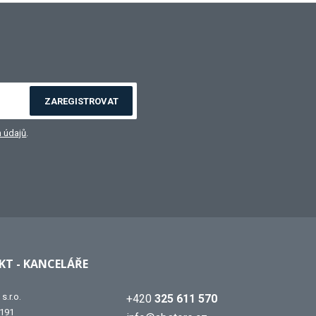
ZAREGISTROVAT
 údajů
.
T - KANCELÁŘE
s.r.o.
+420
325 611 570
 191