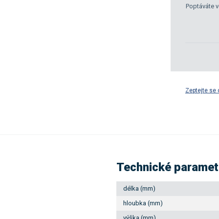
Poptáváte v
Zeptejte se 
Technické paramet
délka (mm)
hloubka (mm)
výška (mm)