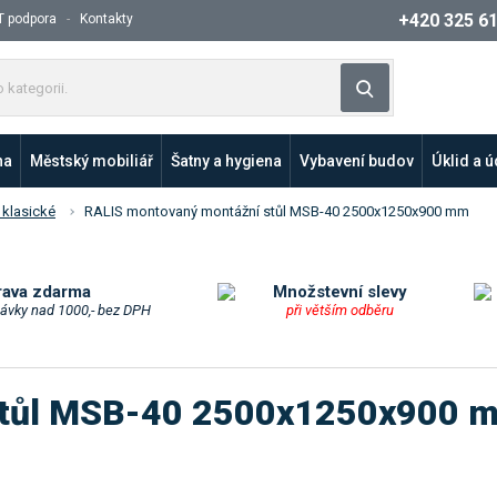
+420 325 6
T podpora
Kontakty
Z
Vyhledat
a
d
e
na
Městský mobiliář
Šatny a hygiena
Vybavení budov
Úklid a 
j
t
 klasické
RALIS montovaný montážní stůl MSB-40 2500x1250x900 mm
e
p
r
o
rava zdarma
Množstevní slevy
návky nad 1000,- bez DPH
při větším odběru
d
u
k
t
stůl MSB-40 2500x1250x900 
n
e
b
o