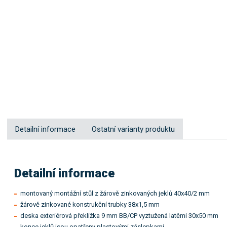
Detailní informace
Ostatní varianty produktu
Detailní informace
montovaný montážní stůl z žárově zinkovaných jeklů 40x40/2 mm
žárově zinkované konstrukční trubky 38x1,5 mm
deska exteriérová překližka 9 mm BB/CP vyztužená latěmi 30x50 mm
konce jeklů jsou opatřeny plastovými záslepkami