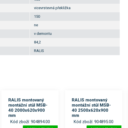
vicevrstevná překližka
150
ne
v demontu
84,2
RALIS
RALIS montovaný
RALIS montovaný
montážní stůl MSB-
montážní stůl MSB-
40 2000x620x900
40 2500x620x900
mm
mm
Kód zboží: 904894.00
Kód zboží: 904895.00