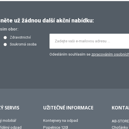
ěte už žádnou další akční nabídku:
osím obor:
Zdravotnictví
Soukromá osoba
Odesláním souhlasím se
zpracováním osobních
Ý SERVIS
UŽITEČNÉ INFORMACE
KONTAK
ý mobiliář
Kontejnery na odpad
AB-STORE 
tříděný odpad
Popelnice 120l
Choťánky