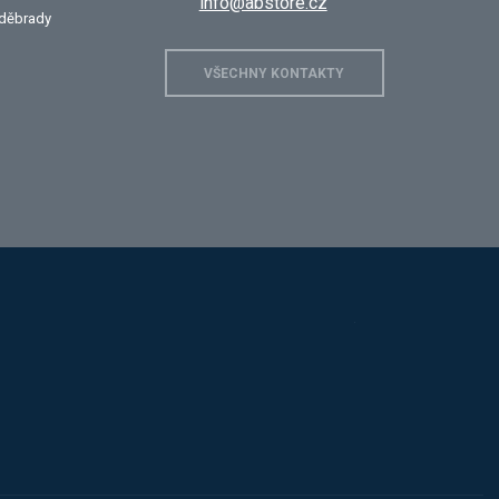
info@abstore.cz
děbrady
VŠECHNY KONTAKTY
 D.
Mars
Triton
Dahle