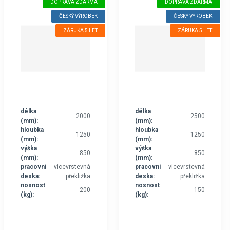
DOPRAVA ZDARMA
DOPRAVA ZDARMA
ČESKÝ VÝROBEK
ČESKÝ VÝROBEK
ZÁRUKA 5 LET
ZÁRUKA 5 LET
délka
délka
2000
2500
(mm):
(mm):
hloubka
hloubka
1250
1250
(mm):
(mm):
výška
výška
850
850
(mm):
(mm):
pracovní
vicevrstevná
pracovní
vicevrstevná
deska:
překližka
deska:
překližka
nosnost
nosnost
200
150
(kg):
(kg):