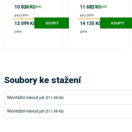
Skladem
Skladem
10 826 Kč
11 682 Kč
bez DPH
bez DPH
13 099 Kč
14 135 Kč
KOUPIT
KOUPIT
s
s
DPH
DPH
Soubory ke stažení
Montážní návod
pdf
(511.88 Kb)
Montážní návod
pdf
(511.88 Kb)