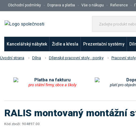
Obchodní podmínky
Doprava a platba
Vše o nákupu
Reference
I
Kancelářský nábytek
Židle a křesla
Prezentační systémy
Díl
Úvodní strana
Dílna
Dílenské pracovní stoly - ponky
Pracovní stoly
Platba na fakturu
Dop
pro státní firmy, obce a školy
platí pro objed
RALIS montovaný montážní 
Kód zboží:
904897.00
K