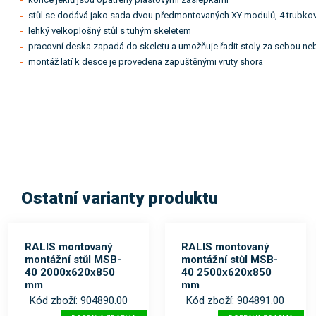
stůl se dodává jako sada dvou předmontovaných XY modulů, 4 trubkov
lehký velkoplošný stůl s tuhým skeletem
pracovní deska zapadá do skeletu a umožňuje řadit stoly za sebou ne
montáž latí k desce je provedena zapuštěnými vruty shora
Ostatní varianty produktu
RALIS montovaný
RALIS montovaný
montážní stůl MSB-
montážní stůl MSB-
40 2000x620x850
40 2500x620x850
mm
mm
Kód zboží: 904890.00
Kód zboží: 904891.00