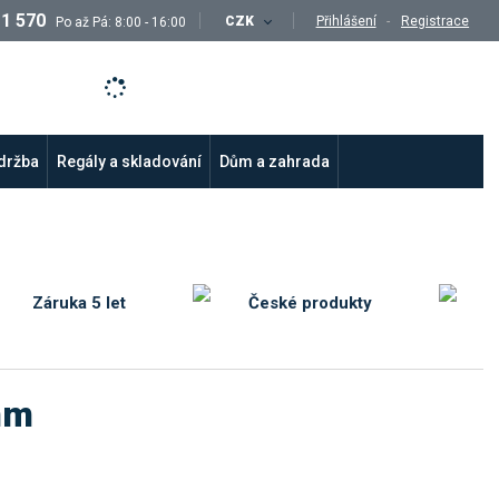
11 570
CZK
Přihlášení
Registrace
Po až Pá: 8:00 - 16:00
údržba
Regály a skladování
Dům a zahrada
Záruka 5 let
České produkty
mm