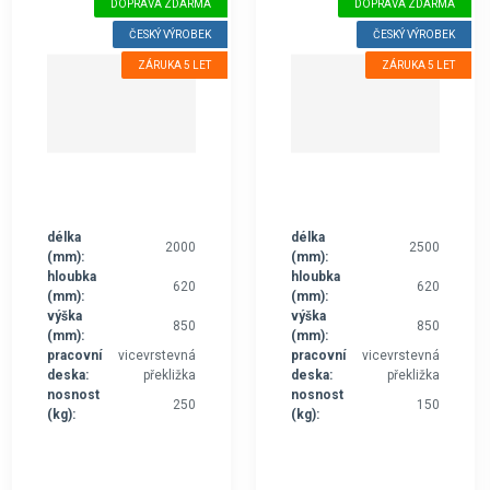
DOPRAVA ZDARMA
DOPRAVA ZDARMA
ČESKÝ VÝROBEK
ČESKÝ VÝROBEK
ZÁRUKA 5 LET
ZÁRUKA 5 LET
délka
délka
2000
2500
(mm):
(mm):
hloubka
hloubka
620
620
(mm):
(mm):
výška
výška
850
850
(mm):
(mm):
pracovní
vicevrstevná
pracovní
vicevrstevná
deska:
překližka
deska:
překližka
nosnost
nosnost
250
150
(kg):
(kg):