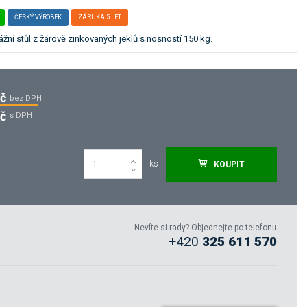
ČESKÝ VÝROBEK
ZÁRUKA 5 LET
ní stůl z žárově zinkovaných jeklů s nosností 150 kg.
Kč
bez DPH
Kč
s DPH
ks
KOUPIT
Nevíte si rady? Objednejte po telefonu
+420
325 611 570