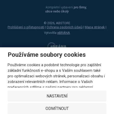
kompletní vybavení
pro firmy,
obce nebo školy
© 2026, ABSTORE
Prohlášení o přístupnosti
|
Ochrana osobních údajů
|
Mapa stránek
|
Vytvořila
eBRÁNA
Používáme soubory cookies
Používáme cookies a podobné technologie pro zajištění
základní funkčnosti e-shopu a s Vaším souhlasem také
pro optimalizaci webových stránek, personalizaci obsahu i
zobrazení relevantních reklam. Informace o Vašich
preferencích sdílíme s našimi partnery pro reklamní,
sociální sítě i podrobné analýzy pouze s Vaším souhlasem.
NASTAVENÍ
Partneři mohou tyto údaje v rámci personalizace reklamy
zkombinovat s dalšími daty, které jste jim poskytli při
ODMÍTNOUT
využívání jejich služeb. Kliknutím na tlačítko SOUHLASÍM