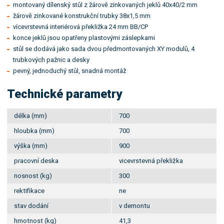
montovaný dílenský stůl z žárově zinkovaných jeklů 40x40/2 mm
žárově zinkované konstrukční trubky 38x1,5 mm
vícevrstevná interiérová překližka 24 mm BB/CP
konce jeklů jsou opatřeny plastovými záslepkami
stůl se dodává jako sada dvou předmontovaných XY modulů, 4
trubkových pažnic a desky
pevný, jednoduchý stůl, snadná montáž
Technické parametry
délka (mm)
700
hloubka (mm)
700
výška (mm)
900
pracovní deska
vicevrstevná překližka
nosnost (kg)
300
rektifikace
ne
stav dodání
v demontu
hmotnost (kg)
41,3