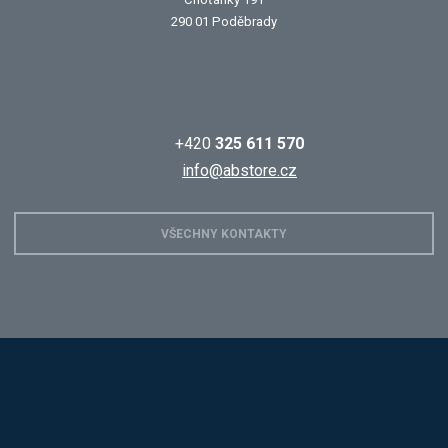
290 01 Poděbrady
+420
325 611 570
info@abstore.cz
VŠECHNY KONTAKTY
Hobis