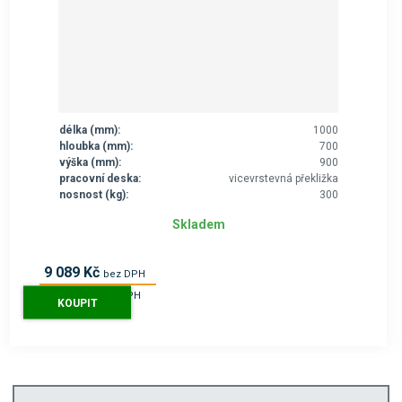
délka (mm):
1000
hloubka (mm):
700
výška (mm):
900
pracovní deska:
vicevrstevná překližka
nosnost (kg):
300
Skladem
9 089 Kč
bez DPH
10 998 Kč
s DPH
KOUPIT