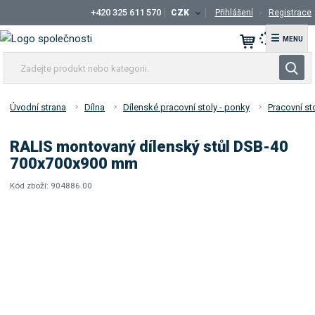
+420 325 611 570
CZK
Přihlášení
Registrace
☰
Z
V
a
y
d
h
e
Úvodní strana
Dílna
Dílenské pracovní stoly - ponky
Pracovní st
l
j
t
e
RALIS montovaný dílenský stůl DSB-40
e
d
700x700x900 mm
p
a
r
Kód zboží:
904886.00
t
K
o
ó
d
d
u
d
k
o
t
d
a
n
v
e
a
b
t