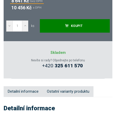
8 641 Kč
bez DPH
10 456 Kč
s DPH
ks
KOUPIT
Poptat
Zeptejte se odborníka
Skladem
Nevíte si rady? Objednejte po telefonu
+420
325 611 570
Sdílet
Detailní informace
Ostatní varianty produktu
Detailní informace