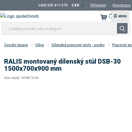
+420 325 611 570
CZK
Přihlášení
Registrace
☰
Z
V
a
y
d
h
e
Úvodní strana
Dílna
Dílenské pracovní stoly - ponky
Pracovní st
l
j
t
e
RALIS montovaný dílenský stůl DSB-30
e
d
1500x700x900 mm
p
a
r
Kód zboží:
904873.00
t
K
o
ó
d
d
u
d
k
o
t
d
a
n
v
e
a
b
t