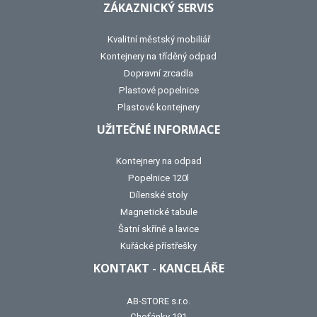
ZÁKAZNICKÝ SERVIS
Kvalitní městský mobiliář
Kontejnery na tříděný odpad
Dopravní zrcadla
Plastové popelnice
Plastové kontejnery
UŽITEČNÉ INFORMACE
Kontejnery na odpad
Popelnice 120l
Dílenské stoly
Magnetické tabule
Šatní skříně a lavice
Kuřácké přístřešky
KONTAKT - KANCELÁŘE
AB-STORE s.r.o.
Choťánky 191