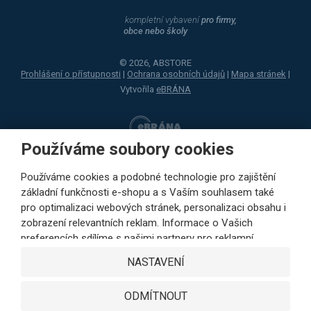
kompletní vybavení
pro firmy,
obce nebo školy
© 2026, ABSTORE
Prohlášení o přístupnosti
|
Ochrana osobních údajů
|
Mapa stránek
|
Vytvořila
eBRÁNA
Používáme soubory cookies
Používáme cookies a podobné technologie pro zajištění
základní funkčnosti e-shopu a s Vaším souhlasem také
pro optimalizaci webových stránek, personalizaci obsahu i
zobrazení relevantních reklam. Informace o Vašich
preferencích sdílíme s našimi partnery pro reklamní,
sociální sítě i podrobné analýzy pouze s Vaším souhlasem.
NASTAVENÍ
Partneři mohou tyto údaje v rámci personalizace reklamy
zkombinovat s dalšími daty, které jste jim poskytli při
ODMÍTNOUT
využívání jejich služeb. Kliknutím na tlačítko SOUHLASÍM