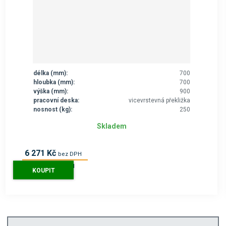
délka (mm):
700
hloubka (mm):
700
výška (mm):
900
pracovní deska:
vicevrstevná překližka
nosnost (kg):
250
Skladem
6 271 Kč
bez DPH
7 588 Kč
s DPH
KOUPIT