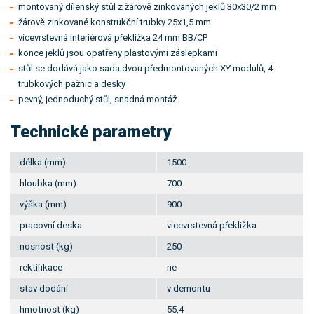
montovaný dílenský stůl z žárově zinkovaných jeklů 30x30/2 mm
žárově zinkované konstrukční trubky 25x1,5 mm
vícevrstevná interiérová překližka 24 mm BB/CP
konce jeklů jsou opatřeny plastovými záslepkami
stůl se dodává jako sada dvou předmontovaných XY modulů, 4
trubkových pažnic a desky
pevný, jednoduchý stůl, snadná montáž
Technické parametry
délka (mm)
1500
hloubka (mm)
700
výška (mm)
900
pracovní deska
vicevrstevná překližka
nosnost (kg)
250
rektifikace
ne
stav dodání
v demontu
hmotnost (kg)
55,4