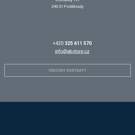
290 01 Poděbrady
+420
325 611 570
info@abstore.cz
VŠECHNY KONTAKTY
Hobis