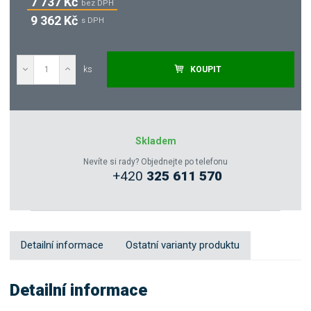
7 737 Kč
bez DPH
9 362 Kč
s DPH
ks
KOUPIT
Poptat
Zeptejte se odborníka
Skladem
Nevíte si rady? Objednejte po telefonu
+420
325 611 570
Sdílet
Detailní informace
Ostatní varianty produktu
Detailní informace