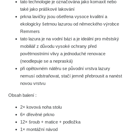
tato technologie je označována jako komaxit nebo
také jako práškové lakování
prkna lavičky jsou ošetřena vysoce kvalitní a
ekologicky šetrnou lazurou od německého výrobce
Remmers
tato lazura je na vodní bázi a je ideální pro městský
mobiliář z důvodu vysoké ochrany před
povětrnostními vlivy a jednoduché renovace
(neodlepuje se a nepraská)
při opětovném nátěru se původní vrstva lazury
nemusí odstraňovat, stačí jemně přebrousit a nanést
novou vrstvu
Obsah balení :
2× kovová noha stolu
6× dřevěné prkno
12× šroub + matice + podložka
1× montážní návod