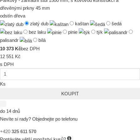
Parkový - zahradní stůl 1500 mm, s kovovou konstrukcí a
dřevěnými prkny 45 mm
odstín dřeva
zlatý dub
kaštan
šedá
bez laku
pinie
týk
palisandr
bílá
10 373 Kč
bez DPH
12 551 Kč
s DPH
Ks
KOUPIT
do 14 dnů
Nevíte si rady? Objednejte po telefonu
+420
325 611 570
Poptáváte větší množství kusů?