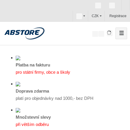
c
CZK
Registrace
z
☰
V
y
h
l
e
Platba na fakturu
d
pro státní firmy, obce a školy
a
t
Doprava zdarma
platí pro objednávky nad 1000,- bez DPH
Množstevní slevy
při větším odběru