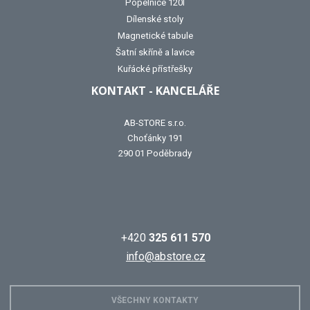
Popelnice 120l
Dílenské stoly
Magnetické tabule
Šatní skříně a lavice
Kuřácké přístřešky
KONTAKT - KANCELÁŘE
AB-STORE s.r.o.
Choťánky 191
290 01 Poděbrady
+420
325 611 570
info@abstore.cz
VŠECHNY KONTAKTY