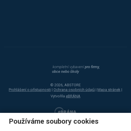
Procity
Dahle
kompletní vybavení
pro firmy,
obce nebo školy
© 2026, ABSTORE
Prohlášení o přístupnosti
|
Ochrana osobních údajů
|
Mapa stránek
|
Vytvořila
eBRÁNA
Používáme soubory cookies