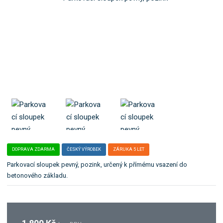
o
l
k
e
:
a
1
t
9
e
3
g
1
o
1
r
i
i
.
DOPRAVA ZDARMA
ČESKÝ VÝROBEK
ZÁRUKA 5 LET
Parkovací sloupek pevný, pozink, určený k přímému vsazení do
betonového základu.