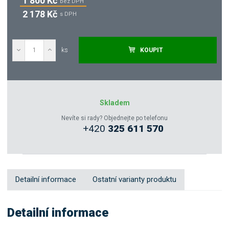
1 800 Kč
bez DPH
2 178 Kč
s DPH
ks
KOUPIT
Poptat
Zeptejte se odborníka
Skladem
Nevíte si rady? Objednejte po telefonu
+420
325 611 570
Sdílet
Detailní informace
Ostatní varianty produktu
Detailní informace