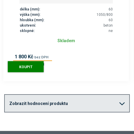
délka (mm):
60
výška (mm):
1050/800
hloubka (mm):
60
ukotvení:
beton
sklopné:
ne
Skladem
1 800 Kč
bez DPH
2 178 Kč
s DPH
KOUPIT
Zobrazit hodnocení produktu