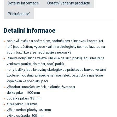
Detailní informace
Ostatní varianty produktu
Příslušenství
Detailní informace
parková lavička s opěradlem, područkami a litinovou konstrukcí
latě jsou ošetřeny vysoce kvalitní a ekologicky šetrnou lazurou na
vodní bázi, která se neodlepuje a nepraská
litinové nohy (slitina železa, uhlíku a dalších prvků) jsou ideální na
venkovní použití, do měst, obcí, parků...
nohy lavičky jsou lakovány ekologickou práškovou barvou ve vámi
zvoleném odstínu, prášek je nanášen elektrostaticky a následně
vypalován ve speciální peci
výhodou litinových laviček je dlouhá životnost
délka prken: 1900 mm
tloušťka prken: 35 mm
šířka prken: 100 mm
výška sedací plochy: 450 mm
výška opěradla: 800 mm