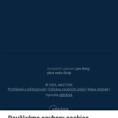
Procity
Dahle
kompletní vybavení
pro firmy,
obce nebo školy
© 2026, ABSTORE
Prohlášení o přístupnosti
|
Ochrana osobních údajů
|
Mapa stránek
|
Vytvořila
eBRÁNA