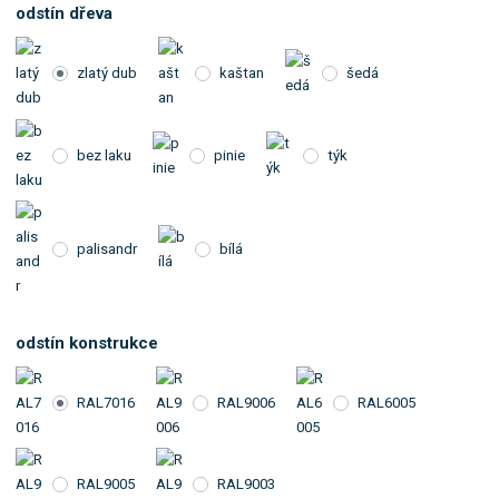
odstín dřeva
zlatý dub
kaštan
šedá
bez laku
pinie
týk
palisandr
bílá
odstín konstrukce
RAL7016
RAL9006
RAL6005
RAL9005
RAL9003