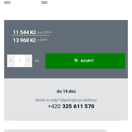
11 544 Kč
bez DPH
13 968 Kč
s DPH
ks
KOUPIT
Poptat
Zeptejte se odborníka
do 14 dnů
Nevíte si rady? Objednejte po telefonu
+420
325 611 570
Sdílet