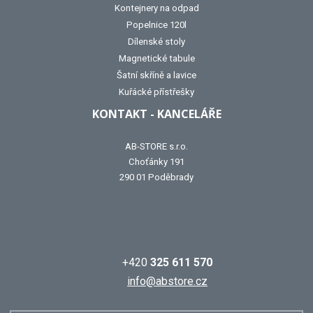
Kontejnery na odpad
Popelnice 120l
Dílenské stoly
Magnetické tabule
Šatní skříně a lavice
Kuřácké přístřešky
KONTAKT - KANCELÁŘE
AB-STORE s.r.o.
Choťánky 191
290 01 Poděbrady
+420
325 611 570
info@abstore.cz