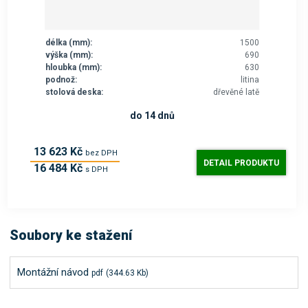
délka (mm):
1500
výška (mm):
690
hloubka (mm):
630
podnož:
litina
stolová deska:
dřevěné latě
do 14 dnů
13 623 Kč
bez DPH
DETAIL PRODUKTU
16 484 Kč
s DPH
Soubory ke stažení
Montážní návod
pdf
(344.63 Kb)