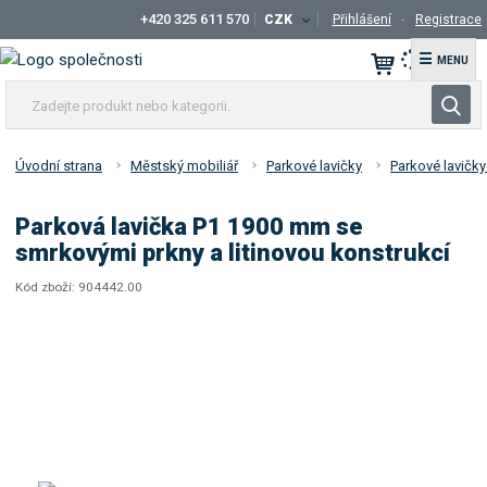
+420 325 611 570
CZK
Přihlášení
Registrace
☰
Z
V
a
y
d
h
e
Úvodní strana
Městský mobiliář
Parkové lavičky
Parkové lavičky 
l
j
t
e
Parková lavička P1 1900 mm se
e
d
smrkovými prkny a litinovou konstrukcí
p
a
r
Kód zboží:
904442.00
t
K
o
ó
d
d
u
d
k
o
t
d
a
n
v
e
a
b
t