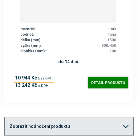
materiál:
smrk
podnož:
litina
délka (mm):
1500
výška (mm):
800/450
hloubka (mm):
700
do 14 dnů
10 944 Kč
bez DPH
DETAIL PRODUKTU
13 242 Kč
s DPH
Zobrazit hodnocení produktu