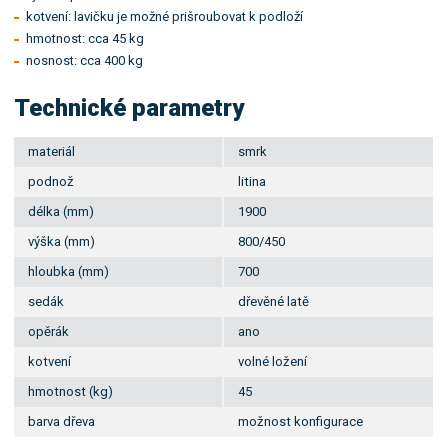
kotvení: lavičku je možné prišroubovat k podloží
hmotnost: cca 45 kg
nosnost: cca 400 kg
Technické parametry
materiál
smrk
podnož
litina
délka (mm)
1900
výška (mm)
800/450
hloubka (mm)
700
sedák
dřevěné latě
opěrák
ano
kotvení
volné ložení
hmotnost (kg)
45
barva dřeva
možnost konfigurace