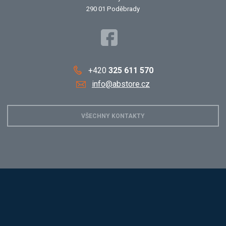
290 01 Poděbrady
+420
325 611 570
info@abstore.cz
VŠECHNY KONTAKTY
Hobis