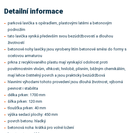
Detailní informace
parková lavička s opěradlem, plastovými latěmi a betonovým
podnožím
tato lavička vyniká především svou bezúdržbovostí a dlouhou
životností
betonové nohy lavičky jsou vyrobeny litím betonové směsi do formy s
ocelovou armaturou
prkna z recyklovaného plastu mají vynikající odolnost proti
povětrnostním vlivům, vlhkosti, hnilobě, plísním, běžným chemikáliím,
mají lehce čistitelný povrch a jsou prakticky bezúdržbová
hlavními výhodami tohoto provedení jsou dlouhá životnost, výborná
pevnost i stabilita
délka prken: 1700 mm
šířka prken: 120 mm
tloušťka prken: 40 mm
výška sedací plochy: 450 mm
povrch betonu: hladký
betonová noha: krátká pro volné ložení