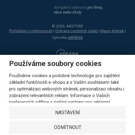
kompletní vybavení
pro firmy,
obce nebo školy
© 2026, ABSTORE
Prohlášení o přístupnosti
|
Ochrana osobních údajů
|
Mapa stránek
|
Vytvořila
eBRÁNA
Používáme soubory cookies
Používáme cookies a podobné technologie pro zajištění
základní funkčnosti e-shopu a s Vaším souhlasem také
pro optimalizaci webových stránek, personalizaci obsahu i
zobrazení relevantních reklam. Informace o Vašich
preferencích sdílíme s našimi partnery pro reklamní,
sociální sítě i podrobné analýzy pouze s Vaším souhlasem.
NASTAVENÍ
Partneři mohou tyto údaje v rámci personalizace reklamy
zkombinovat s dalšími daty, které jste jim poskytli při
ODMÍTNOUT
využívání jejich služeb. Kliknutím na tlačítko SOUHLASÍM