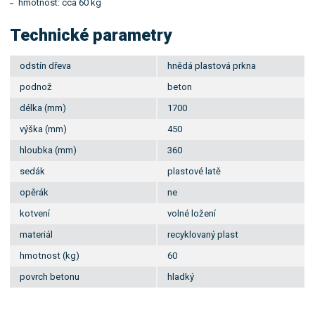
hmotnost: cca 60 kg
Technické parametry
odstín dřeva
hnědá plastová prkna
podnož
beton
délka (mm)
1700
výška (mm)
450
hloubka (mm)
360
sedák
plastové latě
opěrák
ne
kotvení
volné ložení
materiál
recyklovaný plast
hmotnost (kg)
60
povrch betonu
hladký