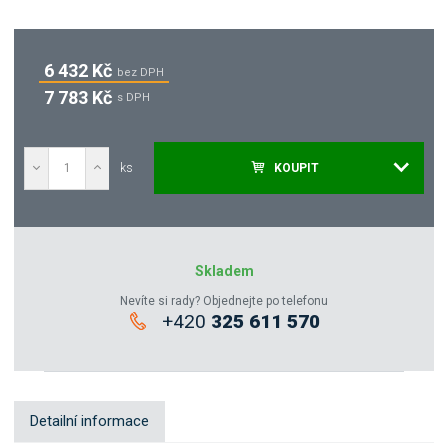
6 432 Kč
bez DPH
7 783 Kč
s DPH
ks
KOUPIT
Poptat
Zeptejte se odborníka
Skladem
Nevíte si rady? Objednejte po telefonu
+420
325 611 570
Sdílet
Detailní informace