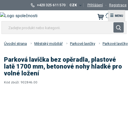
+420 325 611 570
CZK
Přihlášení
Registrace
☰
Z
V
a
y
d
h
e
Úvodní strana
Městský mobiliář
Parkové lavičky
Parkové lavičk
l
j
t
e
Parková lavička bez opěradla, plastové
e
d
latě 1700 mm, betonové nohy hladké pro
p
a
volné ložení
r
t
o
Kód zboží:
902846.00
K
d
ó
u
d
k
d
t
o
n
d
e
a
v
b