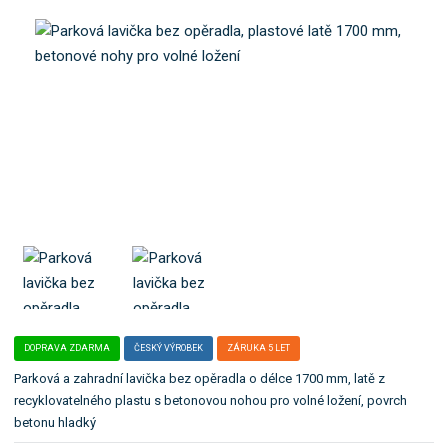
a
o
t
k
e
a
l
t
e
e
:
0
g
1
o
4
r
1
i
i
.
DOPRAVA ZDARMA
ČESKÝ VÝROBEK
ZÁRUKA 5 LET
Parková a zahradní lavička bez opěradla o délce 1700 mm, latě z
recyklovatelného plastu s betonovou nohou pro volné ložení, povrch
betonu hladký