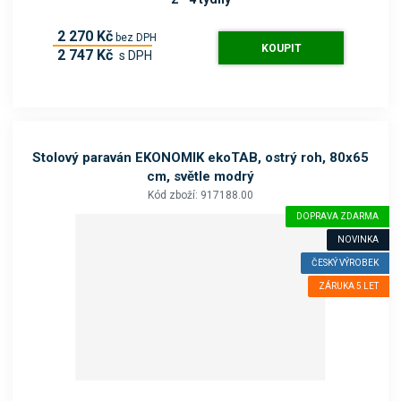
2 270 Kč
bez DPH
KOUPIT
2 747 Kč
s DPH
Stolový paraván EKONOMIK ekoTAB, ostrý roh, 80x65
cm, světle modrý
Kód zboží: 917188.00
DOPRAVA ZDARMA
NOVINKA
ČESKÝ VÝROBEK
ZÁRUKA 5 LET