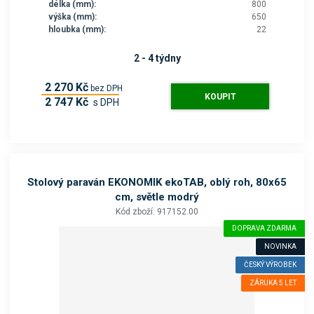
délka (mm):
800
výška (mm):
650
hloubka (mm):
22
2 - 4 týdny
2 270 Kč
bez DPH
KOUPIT
2 747 Kč
s DPH
Stolový paraván EKONOMIK ekoTAB, oblý roh, 80x65
cm, světle modrý
Kód zboží: 917152.00
DOPRAVA ZDARMA
NOVINKA
ČESKÝ VÝROBEK
ZÁRUKA 5 LET