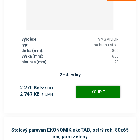
výrobce:
VMS VISION
typ:
na hranu stolu
délka (mm):
800
výška (mm):
650
hloubka (mm):
20
2 - 4 týdny
2 270 Kč
bez DPH
KOUPIT
2 747 Kč
s DPH
Stolový paraván EKONOMIK ekoTAB, ostrý roh, 80x65
cm, jarní zelený