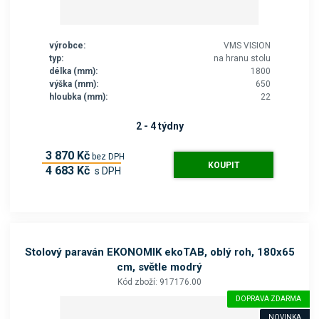
výrobce:
VMS VISION
typ:
na hranu stolu
délka (mm):
1800
výška (mm):
650
hloubka (mm):
22
2 - 4 týdny
3 870 Kč
bez DPH
KOUPIT
4 683 Kč
s DPH
Stolový paraván EKONOMIK ekoTAB, oblý roh, 180x65
cm, světle modrý
Kód zboží: 917176.00
DOPRAVA ZDARMA
NOVINKA