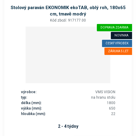
Stolový paraván EKONOMIK ekoTAB, oblý roh, 180x65
cm, tmavě modrý
Kód zboží: 917177.00
DOPRAVA ZDARMA
NOVINKA
ČESKÝ VÝROBEK
ZÁRUKA 5 LET
výrobce:
VMS VISION
typ:
na hranu stolu
délka (mm):
1800
výška (mm):
650
hloubka (mm):
22
2 - 4 týdny