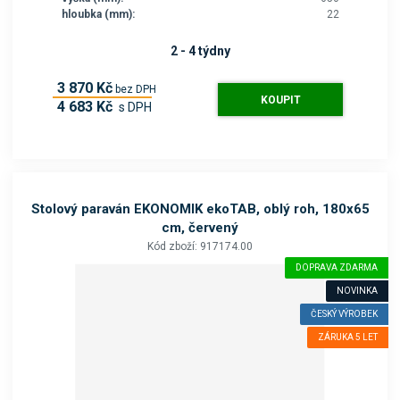
hloubka (mm):
22
2 - 4 týdny
3 870 Kč
bez DPH
KOUPIT
4 683 Kč
s DPH
Stolový paraván EKONOMIK ekoTAB, oblý roh, 180x65
cm, červený
Kód zboží: 917174.00
DOPRAVA ZDARMA
NOVINKA
ČESKÝ VÝROBEK
ZÁRUKA 5 LET