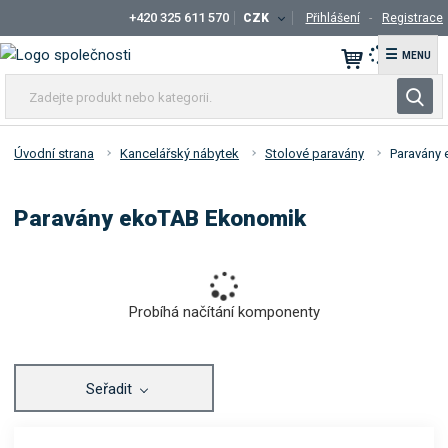
+420 325 611 570
CZK
Přihlášení
Registrace
☰
Z
V
a
y
d
h
e
Úvodní strana
Kancelářský nábytek
Stolové paravány
Paravány
l
j
t
e
Paravány ekoTAB Ekonomik
e
d
p
a
r
t
o
d
Probíhá načítání komponenty
u
k
t
Seřadit
n
e
b