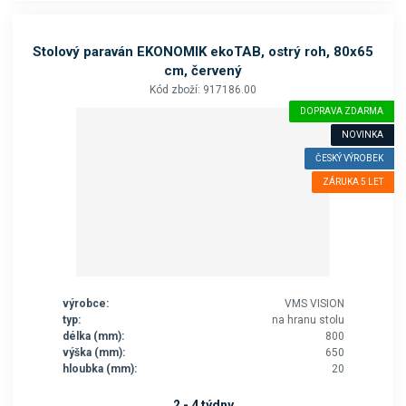
Stolový paraván EKONOMIK ekoTAB, ostrý roh, 80x65
cm, červený
Kód zboží: 917186.00
DOPRAVA ZDARMA
NOVINKA
ČESKÝ VÝROBEK
ZÁRUKA 5 LET
výrobce:
VMS VISION
typ:
na hranu stolu
délka (mm):
800
výška (mm):
650
hloubka (mm):
20
2 - 4 týdny