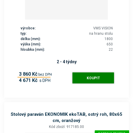
výrobce:
VMS VISION
typ:
na hranu stolu
délka (mm):
1800
výška (mm):
650
hloubka (mm):
22
2 - 4 týdny
3 860 Kč
bez DPH
KOUPIT
4 671 Kč
s DPH
Stolový paraván EKONOMIK ekoTAB, ostrý roh, 80x65
cm, oranžový
Kód zboží: 917185.00