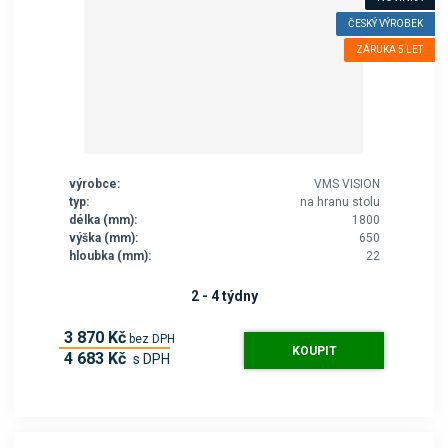
ČESKÝ VÝROBEK
ZÁRUKA 5 LET
výrobce:
VMS VISION
typ:
na hranu stolu
délka (mm):
1800
výška (mm):
650
hloubka (mm):
22
2 - 4 týdny
3 870 Kč
bez DPH
KOUPIT
4 683 Kč
s DPH