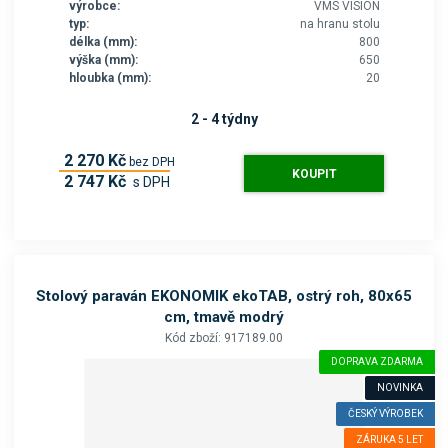
výrobce:
VMS VISION
typ:
na hranu stolu
délka (mm):
800
výška (mm):
650
hloubka (mm):
20
2 - 4 týdny
2 270 Kč
bez DPH
KOUPIT
2 747 Kč
s DPH
Stolový paraván EKONOMIK ekoTAB, ostrý roh, 80x65
cm, tmavě modrý
Kód zboží: 917189.00
DOPRAVA ZDARMA
NOVINKA
ČESKÝ VÝROBEK
ZÁRUKA 5 LET