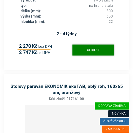
výrobce:
VMS VISION
typ:
na hranu stolu
délka (mm):
800
výška (mm):
650
hloubka (mm):
22
2 - 4 týdny
2 270 Kč
bez DPH
KOUPIT
2 747 Kč
s DPH
Stolový paraván EKONOMIK ekoTAB, oblý roh, 160x65
cm, oranžový
Kód zboží: 917161.00
DOPRAVA ZDARMA
NOVINKA
ČESKÝ VÝROBEK
ZÁRUKA 5 LET