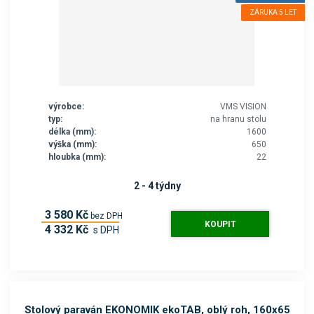
ZÁRUKA 5 LET
výrobce:
VMS VISION
typ:
na hranu stolu
délka (mm):
1600
výška (mm):
650
hloubka (mm):
22
2 - 4 týdny
3 580 Kč
bez DPH
KOUPIT
4 332 Kč
s DPH
Stolový paraván EKONOMIK ekoTAB, oblý roh, 160x65