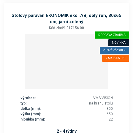
Stolový paraván EKONOMIK ekoTAB, oblý roh, 80x65
cm, jarní zelený
Kód zboží: 917156.00
DOPRAVA ZDARMA
NOVINKA
ČESKÝ VÝROBEK
ZÁRUKA 5 LET
výrobce:
VMS VISION
typ:
na hranu stolu
délka (mm):
800
výška (mm):
650
hloubka (mm):
22
2 - 4 týdny