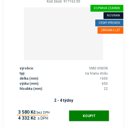
Kód zboží: 917162.00
DOPRAVA ZDARMA
NOVINKA
ČESKÝ VÝROBEK
ZÁRUKA 5 LET
výrobce:
VMS VISION
typ:
na hranu stolu
délka (mm):
1600
výška (mm):
650
hloubka (mm):
22
2 - 4 týdny
3 580 Kč
bez DPH
KOUPIT
4 332 Kč
s DPH