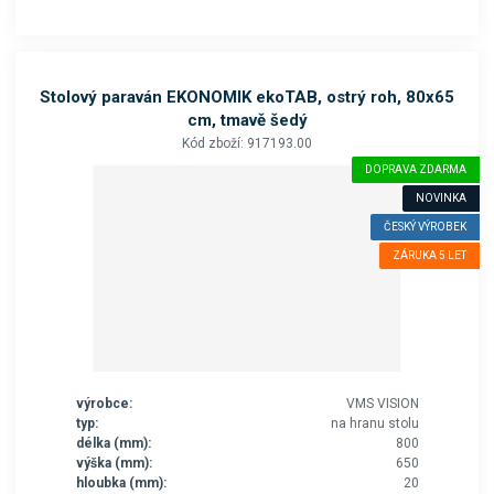
Stolový paraván EKONOMIK ekoTAB, ostrý roh, 80x65
cm, tmavě šedý
Kód zboží: 917193.00
DOPRAVA ZDARMA
NOVINKA
ČESKÝ VÝROBEK
ZÁRUKA 5 LET
výrobce:
VMS VISION
typ:
na hranu stolu
délka (mm):
800
výška (mm):
650
hloubka (mm):
20