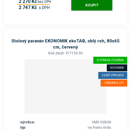
2 270 Kč
bez DPH
KOUPIT
2 747 Kč
s DPH
Stolový paraván EKONOMIK ekoTAB, oblý roh, 80x65
cm, červený
Kód zboží: 917150.00
DOPRAVA ZDARMA
NOVINKA
ČESKÝ VÝROBEK
ZÁRUKA 5 LET
výrobce:
VMS VISION
typ:
na hranu stolu