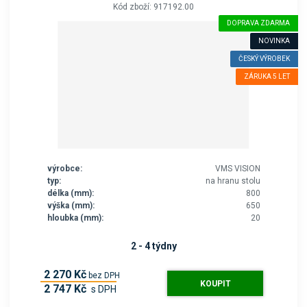
Kód zboží: 917192.00
DOPRAVA ZDARMA
NOVINKA
ČESKÝ VÝROBEK
ZÁRUKA 5 LET
výrobce:
VMS VISION
typ:
na hranu stolu
délka (mm):
800
výška (mm):
650
hloubka (mm):
20
2 - 4 týdny
2 270 Kč
bez DPH
KOUPIT
2 747 Kč
s DPH