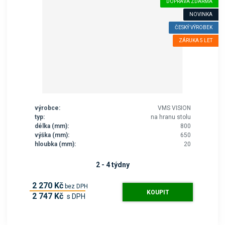
DOPRAVA ZDARMA
NOVINKA
ČESKÝ VÝROBEK
ZÁRUKA 5 LET
výrobce:
VMS VISION
typ:
na hranu stolu
délka (mm):
800
výška (mm):
650
hloubka (mm):
20
2 - 4 týdny
2 270 Kč
bez DPH
KOUPIT
2 747 Kč
s DPH