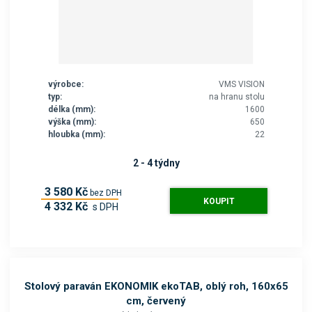
výrobce:
VMS VISION
typ:
na hranu stolu
délka (mm):
1600
výška (mm):
650
hloubka (mm):
22
2 - 4 týdny
3 580 Kč
bez DPH
KOUPIT
4 332 Kč
s DPH
Stolový paraván EKONOMIK ekoTAB, oblý roh, 160x65
cm, červený