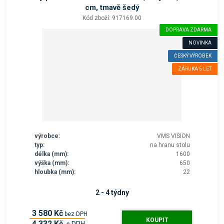
cm, tmavě šedý
Kód zboží: 917169.00
DOPRAVA ZDARMA
NOVINKA
ČESKÝ VÝROBEK
ZÁRUKA 5 LET
výrobce:
VMS VISION
typ:
na hranu stolu
délka (mm):
1600
výška (mm):
650
hloubka (mm):
22
2 - 4 týdny
3 580 Kč
bez DPH
KOUPIT
4 332 Kč