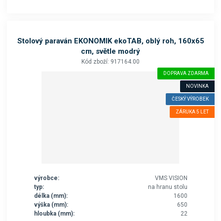
Stolový paraván EKONOMIK ekoTAB, oblý roh, 160x65
cm, světle modrý
Kód zboží: 917164.00
DOPRAVA ZDARMA
NOVINKA
ČESKÝ VÝROBEK
ZÁRUKA 5 LET
výrobce:
VMS VISION
typ:
na hranu stolu
délka (mm):
1600
výška (mm):
650
hloubka (mm):
22