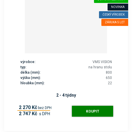
NOVINKA
ČESKÝ VÝROBEK
ZÁRUKA 5 LET
výrobce:
VMS VISION
typ:
na hranu stolu
délka (mm):
800
výška (mm):
650
hloubka (mm):
22
2 - 4 týdny
2 270 Kč
bez DPH
KOUPIT
2 747 Kč
s DPH