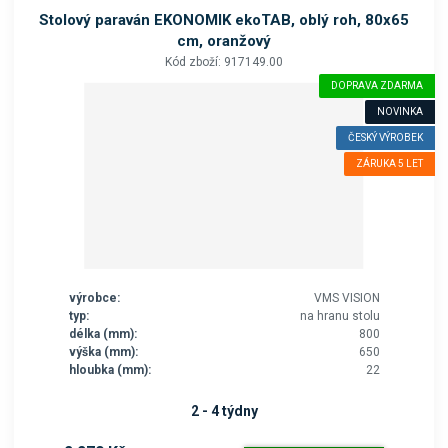
o
Stolový paraván EKONOMIK ekoTAB, oblý roh, 80x65
k
cm, oranžový
a
Kód zboží: 917149.00
t
DOPRAVA ZDARMA
e
NOVINKA
g
ČESKÝ VÝROBEK
o
r
ZÁRUKA 5 LET
i
i
.
výrobce:
VMS VISION
typ:
na hranu stolu
délka (mm):
800
výška (mm):
650
hloubka (mm):
22
2 - 4 týdny