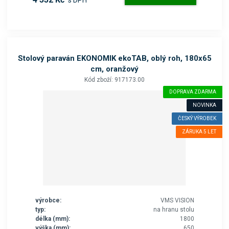
s DPH
Stolový paraván EKONOMIK ekoTAB, oblý roh, 180x65
cm, oranžový
Kód zboží: 917173.00
DOPRAVA ZDARMA
NOVINKA
ČESKÝ VÝROBEK
ZÁRUKA 5 LET
výrobce:
VMS VISION
typ:
na hranu stolu
délka (mm):
1800
výška (mm):
650