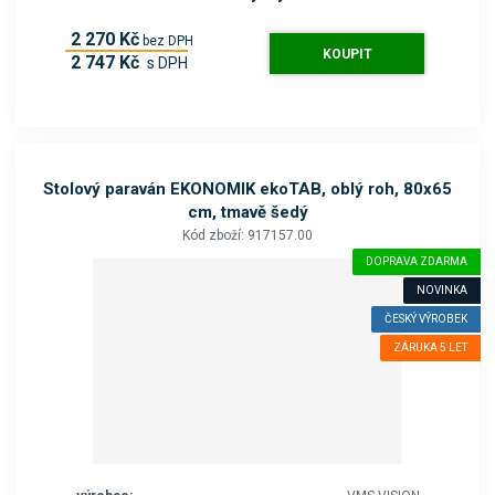
2 270 Kč
bez DPH
KOUPIT
2 747 Kč
s DPH
Stolový paraván EKONOMIK ekoTAB, oblý roh, 80x65
cm, tmavě šedý
Kód zboží: 917157.00
DOPRAVA ZDARMA
NOVINKA
ČESKÝ VÝROBEK
ZÁRUKA 5 LET