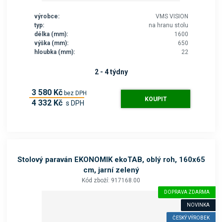
výrobce:
VMS VISION
typ:
na hranu stolu
délka (mm):
1600
výška (mm):
650
hloubka (mm):
22
2 - 4 týdny
3 580 Kč
bez DPH
KOUPIT
4 332 Kč
s DPH
Stolový paraván EKONOMIK ekoTAB, oblý roh, 160x65
cm, jarní zelený
Kód zboží: 917168.00
DOPRAVA ZDARMA
NOVINKA
ČESKÝ VÝROBEK