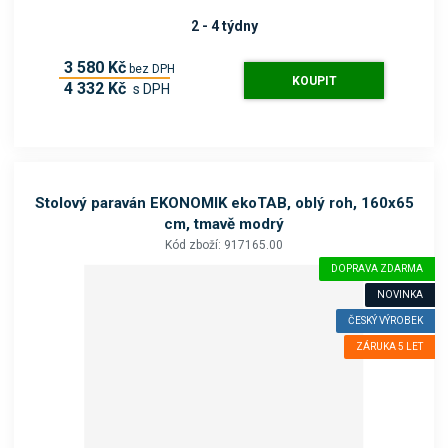
2 - 4 týdny
3 580 Kč
bez DPH
KOUPIT
4 332 Kč
s DPH
Stolový paraván EKONOMIK ekoTAB, oblý roh, 160x65
cm, tmavě modrý
Kód zboží: 917165.00
DOPRAVA ZDARMA
NOVINKA
ČESKÝ VÝROBEK
ZÁRUKA 5 LET