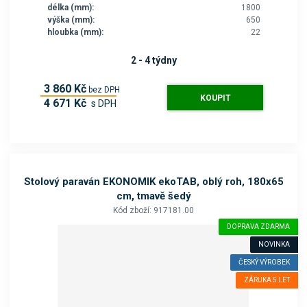
délka (mm):
1800
výška (mm):
650
hloubka (mm):
22
2 - 4 týdny
3 860 Kč
bez DPH
KOUPIT
4 671 Kč
s DPH
Stolový paraván EKONOMIK ekoTAB, oblý roh, 180x65
cm, tmavě šedý
Kód zboží: 917181.00
DOPRAVA ZDARMA
NOVINKA
ČESKÝ VÝROBEK
ZÁRUKA 5 LET