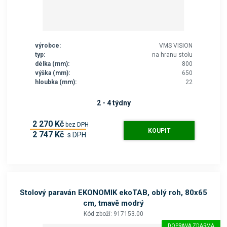
výrobce:
VMS VISION
typ:
na hranu stolu
délka (mm):
800
výška (mm):
650
hloubka (mm):
22
2 - 4 týdny
2 270 Kč
bez DPH
KOUPIT
2 747 Kč
s DPH
Stolový paraván EKONOMIK ekoTAB, oblý roh, 80x65
cm, tmavě modrý
Kód zboží: 917153.00
DOPRAVA ZDARMA