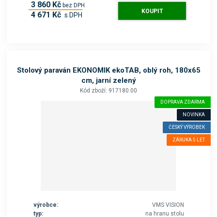
3 860 Kč
bez DPH
KOUPIT
4 671 Kč
s DPH
Stolový paraván EKONOMIK ekoTAB, oblý roh, 180x65
cm, jarní zelený
Kód zboží: 917180.00
DOPRAVA ZDARMA
NOVINKA
ČESKÝ VÝROBEK
ZÁRUKA 5 LET
výrobce:
VMS VISION
typ:
na hranu stolu