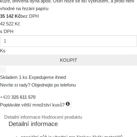
kůže, dřevěná dýha apod. Ostří nože se liší výbrusem, a proto není
vhodné na řezání papíru
35 142 Kč
bez DPH
42 522 Kč
s DPH
Ks
KOUPIT
Skladem 1 ks
Expedujeme ihned
Nevíte si rady? Objednejte po telefonu
+420
325 611 570
Poptáváte větší množství kusů?
Detailní informace
Hodnocení produktu
Detailní informace