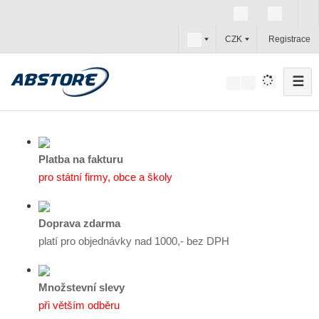
c
CZK
Registrace
z
☰
V
y
h
l
e
Platba na fakturu
d
pro státní firmy, obce a školy
a
t
Doprava zdarma
platí pro objednávky nad 1000,- bez DPH
Množstevní slevy
při větším odběru