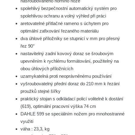
našroubovaného horního nože
spolehlivý bezpečnostní automatický systém pro
spolehlivou ochranu a volný výhled při práci
aretovatelné přítlačné rameno s úchytem pro
optimální zafixování řezaného materiálu
dva úhlové příložníky se stupnicí v mm pro přesný
řez 90°
nastavitelný zadní kovový doraz se šroubovým
upevněním k rychlému formátování, použitelný na
obou úhlových příložnících
uzamykatelná proti neoprávněnému používání
vyšroubovatelný přední doraz do 210 mm k řezání
proužků stejné šířky
praktický stojan s odkládací policí volitelně k dostání
(619), optimální pracovní výška 74 cm
DAHLE 599 se speciálním nožem pro mnohostranné
využití
váha : 23,3, kg