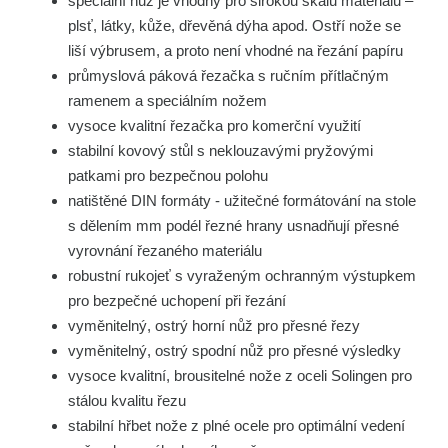
speciální nůž je vhodný pro širokou škálu materiálů –
plsť, látky, kůže, dřevěná dýha apod. Ostří nože se
liší výbrusem, a proto není vhodné na řezání papíru
průmyslová páková řezačka s ručním přítlačným
ramenem a speciálním nožem
vysoce kvalitní řezačka pro komerční využití
stabilní kovový stůl s neklouzavými pryžovými
patkami pro bezpečnou polohu
natištěné DIN formáty - užitečné formátování na stole
s dělením mm podél řezné hrany usnadňují přesné
vyrovnání řezaného materiálu
robustní rukojeť s vyraženým ochranným výstupkem
pro bezpečné uchopení při řezání
vyměnitelný, ostrý horní nůž pro přesné řezy
vyměnitelný, ostrý spodní nůž pro přesné výsledky
vysoce kvalitní, brousitelné nože z oceli Solingen pro
stálou kvalitu řezu
stabilní hřbet nože z plné ocele pro optimální vedení