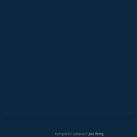
Alba
Kovos
Jansen D.
Mars
Triton
Toyota
Procity
Dahle
kompletní vybavení
pro firmy,