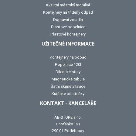
Kvalitní městský mobiliář
Kontejnery na tříděný odpad
Dopravní zrcadla
Plastové popelnice
Plastové kontejnery
UŽITEČNÉ INFORMACE
Kontejnery na odpad
Popelnice 120l
Dílenské stoly
Magnetické tabule
Šatní skříně a lavice
Kuřácké přístřešky
KONTAKT - KANCELÁŘE
AB-STORE s.r.o.
Choťánky 191
290 01 Poděbrady