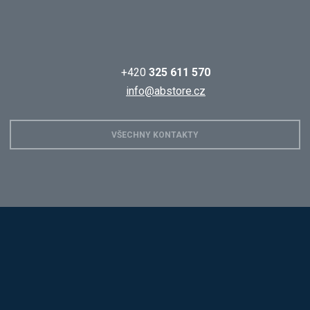
+420
325 611 570
info@abstore.cz
VŠECHNY KONTAKTY
Hobis