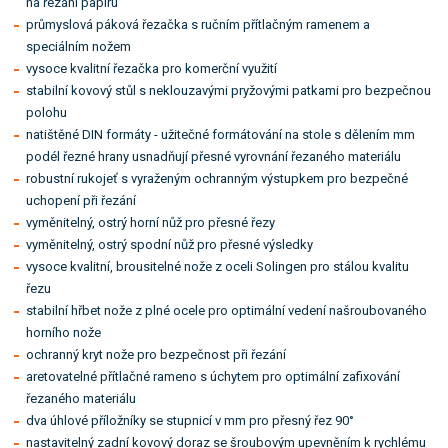
na řezání papíru
průmyslová páková řezačka s ručním přítlačným ramenem a
speciálním nožem
vysoce kvalitní řezačka pro komerční využití
stabilní kovový stůl s neklouzavými pryžovými patkami pro bezpečnou
polohu
natištěné DIN formáty - užitečné formátování na stole s dělením mm
podél řezné hrany usnadňují přesné vyrovnání řezaného materiálu
robustní rukojeť s vyraženým ochranným výstupkem pro bezpečné
uchopení při řezání
vyměnitelný, ostrý horní nůž pro přesné řezy
vyměnitelný, ostrý spodní nůž pro přesné výsledky
vysoce kvalitní, brousitelné nože z oceli Solingen pro stálou kvalitu
řezu
stabilní hřbet nože z plné ocele pro optimální vedení našroubovaného
horního nože
ochranný kryt nože pro bezpečnost při řezání
aretovatelné přítlačné rameno s úchytem pro optimální zafixování
řezaného materiálu
dva úhlové příložníky se stupnicí v mm pro přesný řez 90°
nastavitelný zadní kovový doraz se šroubovým upevněním k rychlému