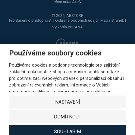
obce nebo školy
© 2026, ABSTORE
Prohlášení o přístupnosti
|
Ochrana osobních údajů
|
Mapa stránek
|
Vytvořila
eBRÁNA
Používáme soubory cookies
Používáme cookies a podobné technologie pro zajištění
základní funkčnosti e-shopu a s Vaším souhlasem také
pro optimalizaci webových stránek, personalizaci obsahu i
zobrazení relevantních reklam. Informace o Vašich
preferencích sdílíme s našimi partnery pro reklamní,
sociální sítě i podrobné analýzy pouze s Vaším souhlasem.
NASTAVENÍ
Partneři mohou tyto údaje v rámci personalizace reklamy
zkombinovat s dalšími daty, které jste jim poskytli při
ODMÍTNOUT
využívání jejich služeb. Kliknutím na tlačítko SOUHLASÍM
vyjádříte Váš souhlas s ukládáním cookies k výkonovým,
funkčním a marketingovým účelům a s předáváním údajů o
SOUHLASÍM