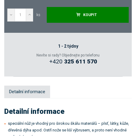
ks
KOUPIT
Poptat
Zeptejte se odborníka
1 - 2 týdny
Nevíte si rady? Objednejte po telefonu
+420
325 611 570
Sdílet
Detailní informace
Detailní informace
speciální nůž je vhodný pro širokou škálu materiálů – plsť, látky, kůže,
dřevěná dýha apod. Ostří nože se liší výbrusem, a proto není vhodné