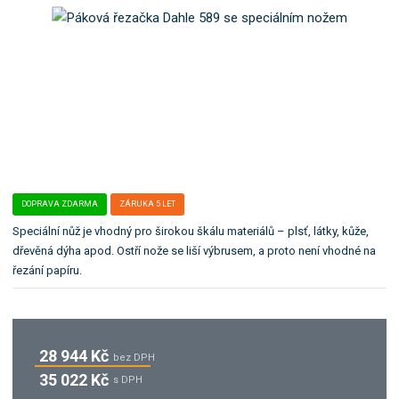
o
:
e
k
4
l
a
0
e
t
0
:
7
K
e
8
0
g
8
0
o
5
5
r
0
8
i
0
9
i
5
-
8
2
.
DOPRAVA ZDARMA
ZÁRUKA 5 LET
9
0
Speciální nůž je vhodný pro širokou škálu materiálů – plsť, látky, kůže,
8
9
dřevěná dýha apod. Ostří nože se liší výbrusem, a proto není vhodné na
3
řezání papíru.
6
28 944 Kč
bez DPH
35 022 Kč
s DPH