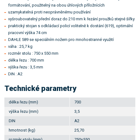
formátování, použitelný na obou úhlových příložnících
uzamykatelná proti neoprávněnému používání
vyšroubovatelný přední doraz do 210 mm k řezání proužků stejné šířky
praktický stojan s odkládací policí volitelně k dostání (619), optimální
pracovní výška 74 cm
DAHLE 589 se speciálním nožem pro mnohostranné využití
váha : 25,7 kg
rozměr stolu : 750 x 550 mm
délka řezu : 700 mm
výška řezu : 3,5 mm
DIN : A2
Technické parametry
délka řezu (mm)
700
výška řezu (mm)
3,5
DIN
A2
hmotnost (kg)
25,70
rozměr stolu (mm)
750x550