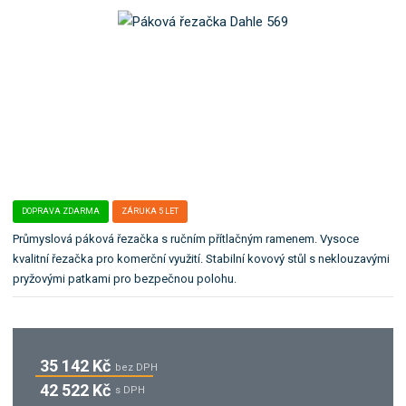
e
t
b
:
e
o
4
l
k
0
e
0
:
a
7
K
t
8
0
e
8
0
g
5
5
o
0
6
r
0
9
5
-
i
6
2
DOPRAVA ZDARMA
ZÁRUKA 5 LET
i
9
1
.
Průmyslová páková řezačka s ručním přítlačným ramenem. Vysoce
0
4
kvalitní řezačka pro komerční využití. Stabilní kovový stůl s neklouzavými
2
pryžovými patkami pro bezpečnou polohu.
5
35 142 Kč
bez DPH
42 522 Kč
s DPH