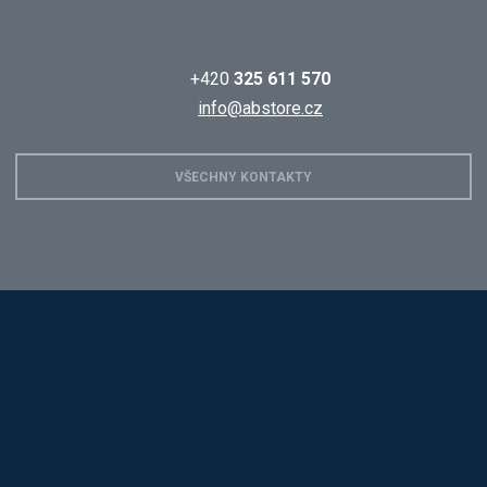
+420
325 611 570
info@abstore.cz
VŠECHNY KONTAKTY
Hobis
Alba
Kovos