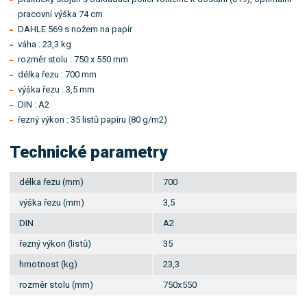
pracovní výška 74 cm
DAHLE 569 s nožem na papír
váha : 23,3 kg
rozměr stolu : 750 x 550 mm
délka řezu : 700 mm
výška řezu : 3,5 mm
DIN : A2
řezný výkon : 35 listů papíru (80 g/m2)
Technické parametry
délka řezu (mm)
700
výška řezu (mm)
3,5
DIN
A2
řezný výkon (listů)
35
hmotnost (kg)
23,3
rozměr stolu (mm)
750x550