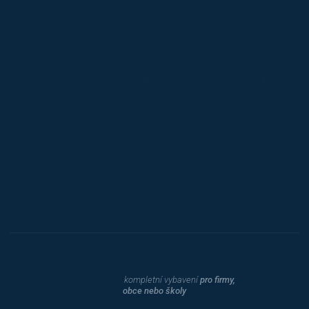
Jansen D.
Mars
Triton
Toyota
Procity
Dahle
kompletní vybavení
pro firmy,
obce nebo školy