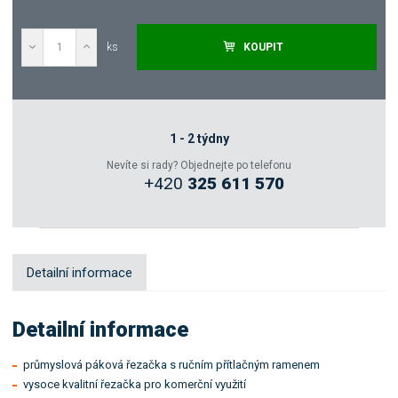
ks
KOUPIT
Poptat
Zeptejte se odborníka
1 - 2 týdny
Nevíte si rady? Objednejte po telefonu
+420
325 611 570
Sdílet
Detailní informace
Detailní informace
průmyslová páková řezačka s ručním přítlačným ramenem
vysoce kvalitní řezačka pro komerční využití