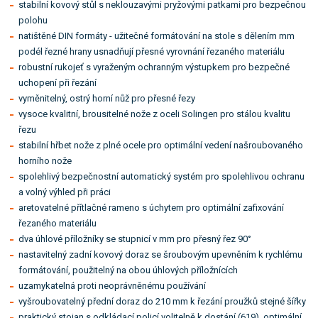
stabilní kovový stůl s neklouzavými pryžovými patkami pro bezpečnou
polohu
natištěné DIN formáty - užitečné formátování na stole s dělením mm
podél řezné hrany usnadňují přesné vyrovnání řezaného materiálu
robustní rukojeť s vyraženým ochranným výstupkem pro bezpečné
uchopení při řezání
vyměnitelný, ostrý horní nůž pro přesné řezy
vysoce kvalitní, brousitelné nože z oceli Solingen pro stálou kvalitu
řezu
stabilní hřbet nože z plné ocele pro optimální vedení našroubovaného
horního nože
spolehlivý bezpečnostní automatický systém pro spolehlivou ochranu
a volný výhled při práci
aretovatelné přítlačné rameno s úchytem pro optimální zafixování
řezaného materiálu
dva úhlové příložníky se stupnicí v mm pro přesný řez 90°
nastavitelný zadní kovový doraz se šroubovým upevněním k rychlému
formátování, použitelný na obou úhlových příložnících
uzamykatelná proti neoprávněnému používání
vyšroubovatelný přední doraz do 210 mm k řezání proužků stejné šířky
praktický stojan s odkládací policí volitelně k dostání (619), optimální