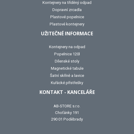
Kontejnery na tříděný odpad
Dopravní zrcadla
Plastové popelnice
Plastové kontejnery
UŽITEČNÉ INFORMACE
Kontejnery na odpad
Popelnice 120l
Dílenské stoly
Magnetické tabule
Šatní skříně a lavice
Kuřácké přístřešky
KONTAKT - KANCELÁŘE
AB-STORE s.r.o.
Choťánky 191
290 01 Poděbrady