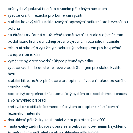
průmyslová páková řezačka s ručním přítlačným ramenem
vysoce kvalitní řezačka pro komerční využití
stabilní kovový stůl s neklouzavými pryžovými patkami pro bezpečnou
polohu
natištěné DIN formáty - užitečné formátování na stole s dělením mm
podél řezné hrany usnadňují přesné vyrovnání řezaného materiálu
robustní rukojeť s vyraženým ochranným výstupkem pro bezpečné
uchopení při řezání
vyměnitelný, ostrý spodní nůž pro přesné výsledky
vysoce kvalitní, brousitelné nože z oceli Solingen pro stálou kvalitu
řezu
stabilní hřbet nože z plné ocele pro optimální vedení našroubovaného
horního nože
spolehlivý bezpečnostní automatický systém pro spolehlivou ochranu
a volný výhled při práci
aretovatelné přítlačné rameno s úchytem pro optimální zafixování
řezaného materiálu
dva úhlové příložníky se stupnicí v mm pro přesný řez 90°
nastavitelný zadní kovový doraz se šroubovým upevněním k rychlému
formátování, použitelný na obou úhlových příložnících