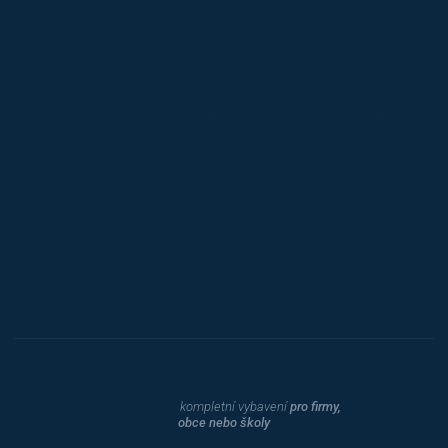
Jansen D.
Mars
Triton
Toyota
Procity
Dahle
kompletní vybavení
pro firmy,
obce nebo školy