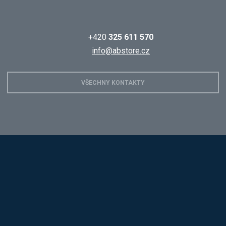
+420
325 611 570
info@abstore.cz
VŠECHNY KONTAKTY
Hobis
Alba
Kovos