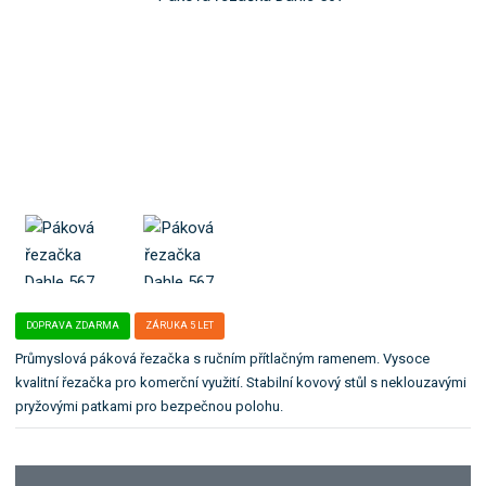
o
4
l
k
0
e
0
:
a
7
K
t
8
0
e
8
0
g
5
5
o
0
6
r
0
7
5
-
i
6
2
i
7
1
.
6
4
0
4
DOPRAVA ZDARMA
ZÁRUKA 5 LET
Průmyslová páková řezačka s ručním přítlačným ramenem. Vysoce
kvalitní řezačka pro komerční využití. Stabilní kovový stůl s neklouzavými
pryžovými patkami pro bezpečnou polohu.