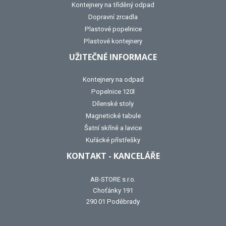
Kontejnery na tříděný odpad
Dopravní zrcadla
Plastové popelnice
Plastové kontejnery
UŽITEČNÉ INFORMACE
Kontejnery na odpad
Popelnice 120l
Dílenské stoly
Magnetické tabule
Šatní skříně a lavice
Kuřácké přístřešky
KONTAKT - KANCELÁŘE
AB-STORE s.r.o.
Choťánky 191
290 01 Poděbrady