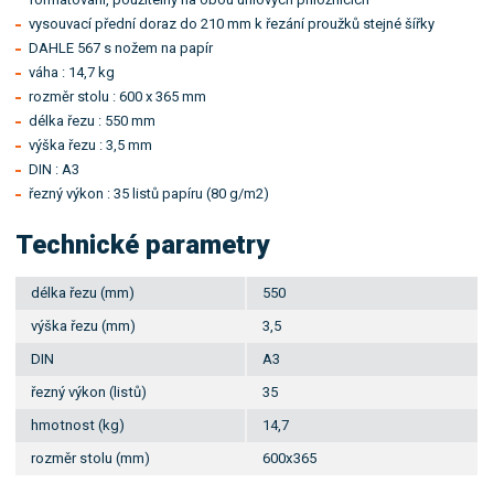
vysouvací přední doraz do 210 mm k řezání proužků stejné šířky
DAHLE 567 s nožem na papír
váha : 14,7 kg
rozměr stolu : 600 x 365 mm
délka řezu : 550 mm
výška řezu : 3,5 mm
DIN : A3
řezný výkon : 35 listů papíru (80 g/m2)
Technické parametry
délka řezu (mm)
550
výška řezu (mm)
3,5
DIN
A3
řezný výkon (listů)
35
hmotnost (kg)
14,7
rozměr stolu (mm)
600x365