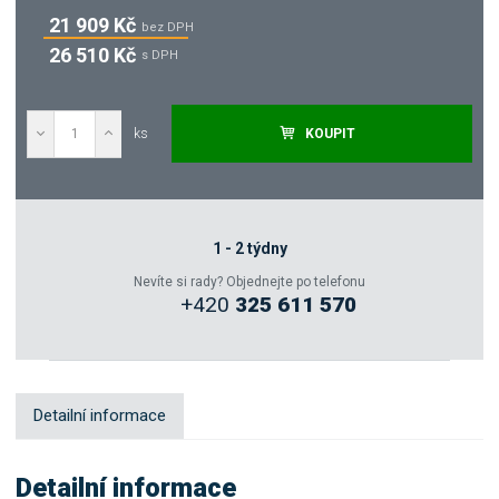
21 909 Kč
bez DPH
26 510 Kč
s DPH
ks
KOUPIT
Poptat
Zeptejte se odborníka
1 - 2 týdny
Nevíte si rady? Objednejte po telefonu
+420
325 611 570
Sdílet
Detailní informace
Detailní informace