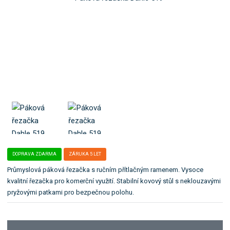
o
4
l
k
0
e
0
:
a
7
K
t
8
0
e
8
0
g
5
5
o
0
1
r
0
9
5
-
i
1
2
i
9
1
.
5
5
3
7
DOPRAVA ZDARMA
ZÁRUKA 5 LET
Průmyslová páková řezačka s ručním přítlačným ramenem. Vysoce
kvalitní řezačka pro komerční využití. Stabilní kovový stůl s neklouzavými
pryžovými patkami pro bezpečnou polohu.