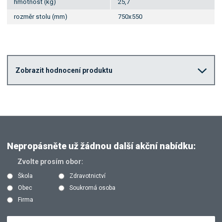
hmotnost (kg)
25,7
rozměr stolu (mm)
750x550
Zobrazit hodnocení produktu
Nepropásněte už žádnou další akční nabídku:
Zvolte prosím obor:
Škola
Zdravotnictví
Obec
Soukromá osoba
Firma