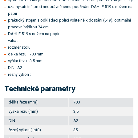
uzamykatelná proti neoprávněnému používání. DAHLE 519 s nožem na
papír
praktický stojan s odkládací policí volitelně k dostání (619), optimální
pracovní výškou 74 cm
DAHLE 519 s nožem na papír
váha :
rozměr stolu :
délka řezu : 700 mm
výška řezu : 3,5 mm
DIN : A2
řezný výkon :
Technické parametry
délka řezu (mm)
700
výška řezu (mm)
3,5
DIN
A2
řezný výkon (listů)
35