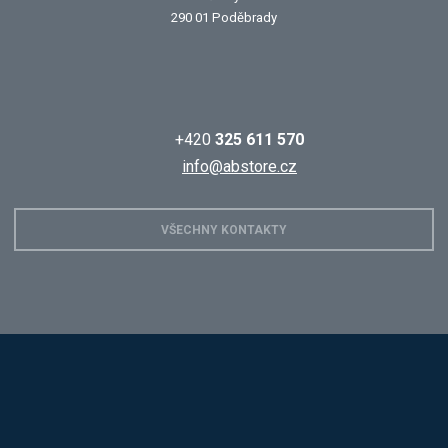
290 01 Poděbrady
+420
325 611 570
info@abstore.cz
VŠECHNY KONTAKTY
Hobis