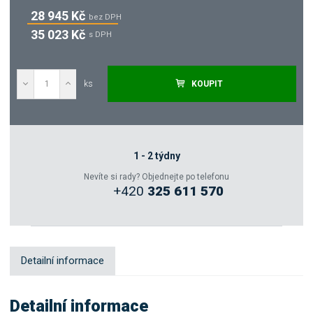
28 945 Kč
bez DPH
35 023 Kč
s DPH
ks
KOUPIT
Poptat
Zeptejte se odborníka
1 - 2 týdny
Nevíte si rady? Objednejte po telefonu
+420
325 611 570
Sdílet
Detailní informace
Detailní informace