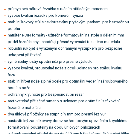
průmyslová páková řezačka s ručním přítlačným ramenem
vysoce kvalitní řezačka pro komerční využití
stabilní kovový stůl s neklouzavými pryžovými patkami pro bezpečnou
polohu
natištěné DIN formáty - užitečné formátování na stole s dělením mm
podél řezné hrany usnadňují přesné vyrovnání řezaného materiálu
robustní rukojeť s vyraženým ochranným výstupkem pro bezpečné
uchopení při řezání
vyměnitelný, ostrý spodní nůž pro přesné výsledk
vysoce kvalitní, brousitelné nože z oceli Solingen pro stálou kvalitu
řezu
stabilní hřbet nože z plné ocele pro optimální vedení našroubovaného
horního nože
ochranný kryt nože pro bezpečnost při řezání
aretovatelné přítlačné rameno s úchytem pro optimální zafixování
řezaného materiálu
dva úhlové příložníky se stupnicí v mm pro přesný řez 90°
nastavitelný zadní kovový doraz se šroubovým upevněním k rychlému
formátování, použitelný na obou úhlových příložnících
vyšroubovatelný přední doraz do 210 mm k řezání proužků stejné šířky