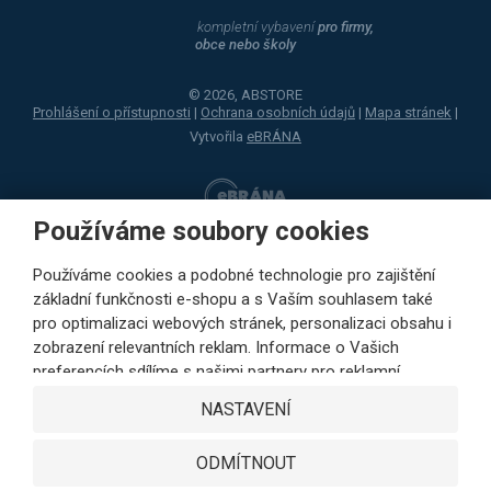
kompletní vybavení
pro firmy,
obce nebo školy
© 2026, ABSTORE
Prohlášení o přístupnosti
|
Ochrana osobních údajů
|
Mapa stránek
|
Vytvořila
eBRÁNA
Používáme soubory cookies
Používáme cookies a podobné technologie pro zajištění
základní funkčnosti e-shopu a s Vaším souhlasem také
pro optimalizaci webových stránek, personalizaci obsahu i
zobrazení relevantních reklam. Informace o Vašich
preferencích sdílíme s našimi partnery pro reklamní,
sociální sítě i podrobné analýzy pouze s Vaším souhlasem.
NASTAVENÍ
Partneři mohou tyto údaje v rámci personalizace reklamy
zkombinovat s dalšími daty, které jste jim poskytli při
ODMÍTNOUT
využívání jejich služeb. Kliknutím na tlačítko SOUHLASÍM