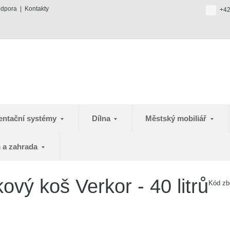
odpora
Kontakty
+42
entační systémy
Dílna
Městský mobiliář
 a zahrada
vý koš Verkor - 40 litrů
Kód zb