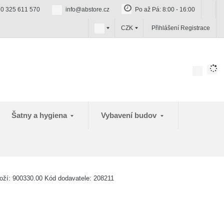
0 325 611 570
info@abstore.cz
Po až Pá: 8:00 - 16:00
c
CZK
Přihlášení
Registrace
z
Šatny a hygiena
Vybavení budov
oží:
900330.00
Kód dodavatele:
208211