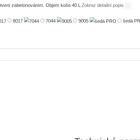
kotvení zabetonováním. Objem koše 40 L
Zobraz detailní popis
8017
7044
9005
šedá P