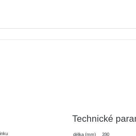
Technické para
inku
délka (mm)
390