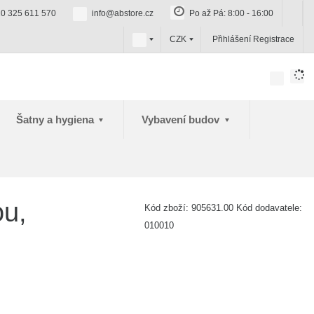
0 325 611 570
info@abstore.cz
Po až Pá: 8:00 - 16:00
c
CZK
Přihlášení
Registrace
z
Šatny a hygiena
Vybavení budov
ou,
Kód zboží:
905631.00
Kód dodavatele:
010010