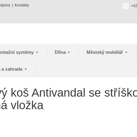
odpora
Kontakty
+42
entační systémy
Dílna
Městský mobiliář
 a zahrada
 koš Antivandal se stříšk
ná vložka