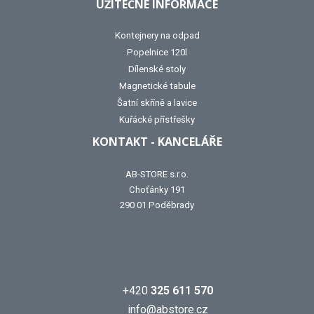
UŽITEČNÉ INFORMACE
Kontejnery na odpad
Popelnice 120l
Dílenské stoly
Magnetické tabule
Šatní skříně a lavice
Kuřácké přístřešky
KONTAKT - KANCELÁŘE
AB-STORE s.r.o.
Choťánky 191
290 01 Poděbrady
+420
325 611 570
info@abstore.cz