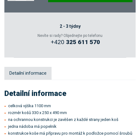
Poptat
Zeptejte se odborníka
2 - 3 týdny
Nevíte si rady? Objednejte po telefonu
+420
325 611 570
Sdílet
Detailní informace
Detailní informace
celková výška 1100 mm
rozměr košů 330 x 250 x 490 mm
na ochrannou konstrukci je zavěšen z každé strany jeden koš
jedna nádoba má popelník
konstrukce koše má přípravu pro montáž k podložce pomocí šroubů