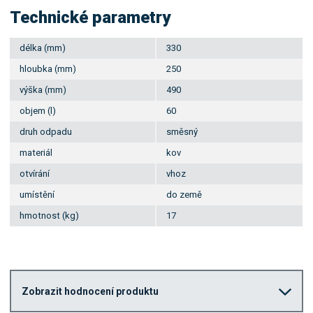
Technické parametry
délka (mm)
330
hloubka (mm)
250
výška (mm)
490
objem (l)
60
druh odpadu
směsný
materiál
kov
otvírání
vhoz
umístění
do země
hmotnost (kg)
17
Zobrazit hodnocení produktu