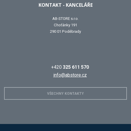
KONTAKT - KANCELÁŘE
AB-STORE s.r.o.
Choťánky 191
290 01 Poděbrady
+420
325 611 570
info@abstore.cz
VŠECHNY KONTAKTY