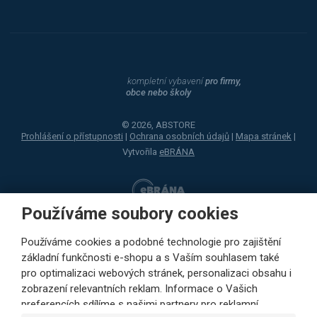
kompletní vybavení
pro firmy,
obce nebo školy
© 2026, ABSTORE
Prohlášení o přístupnosti
|
Ochrana osobních údajů
|
Mapa stránek
|
Vytvořila
eBRÁNA
Používáme soubory cookies
Používáme cookies a podobné technologie pro zajištění
základní funkčnosti e-shopu a s Vaším souhlasem také
pro optimalizaci webových stránek, personalizaci obsahu i
zobrazení relevantních reklam. Informace o Vašich
preferencích sdílíme s našimi partnery pro reklamní,