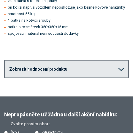
žlutá barva s reflexními pruhy
při kolizi např. s vozidlem nepoškozuje jako běžné kovové nárazníky
hmotnost 55 kg
1 patka na kotvící šrouby
patka o rozměrech 350x350x15 mm
spojovací materiál není součástí dodávky
Zobrazit hodnocení produktu
Nepropásněte už žádnou další akční nabídku:
Zvolte prosím obor:
Škola
Zdravotnictví