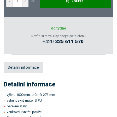
ks
KOUPIT
Poptat
Zeptejte se odborníka
do týdne
Nevíte si rady? Objednejte po telefonu
+420
325 611 570
Sdílet
Detailní informace
Detailní informace
výška 1000 mm, průměr 273 mm
velmi pevný materiál PU
barevně stálý
venkovní i vnitřní použití