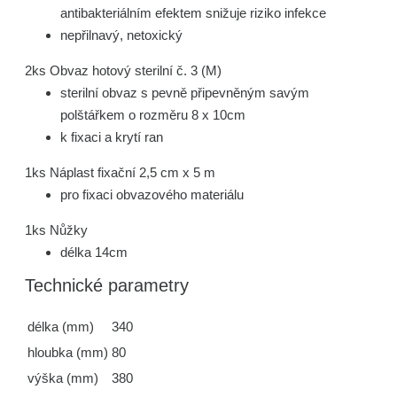
antibakteriálním efektem snižuje riziko infekce
nepřilnavý, netoxický
2ks Obvaz hotový sterilní č. 3 (M)
sterilní obvaz s pevně připevněným savým
polštářkem o rozměru 8 x 10cm
k fixaci a krytí ran
1ks Náplast fixační 2,5 cm x 5 m
pro fixaci obvazového materiálu
1ks Nůžky
délka 14cm
Technické parametry
délka (mm)
340
hloubka (mm)
80
výška (mm)
380