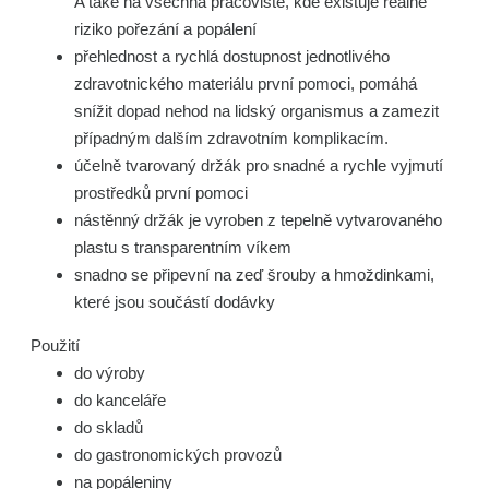
A také na všechna pracoviště, kde existuje reálné
riziko pořezání a popálení
přehlednost a rychlá dostupnost jednotlivého
zdravotnického materiálu první pomoci, pomáhá
snížit dopad nehod na lidský organismus a zamezit
případným dalším zdravotním komplikacím.
účelně tvarovaný držák pro snadné a rychle vyjmutí
prostředků první pomoci
nástěnný držák je vyroben z tepelně vytvarovaného
plastu s transparentním víkem
snadno se připevní na zeď šrouby a hmoždinkami,
které jsou součástí dodávky
Použití
do výroby
do kanceláře
do skladů
do gastronomických provozů
na popáleniny