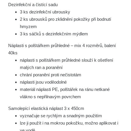
Dezinfekční a čistící sadu
3 ks dezinfekční ubrousky
2 ks ubrousků pro zklidnění pokožky při bodnutí
hmyzem
3 ks sáčků s dezinfekčním mýdlem
Náplasti s polštářkem průhledné – mix 4 rozměrů, balení
40ks
náplasti s polštářkem průhledné slouží k ošetření
malých ran a poranění
chrání poranění proti nečistotám
náplasti jsou voděodolné
materiál náplasti PE, polštářek na ránu netkané
vlákno s nepřilnavým povrchem
Samolepící elastická náplast 3 x 450cm
vyznačuje se rychlým a snadným použitím
lze ji použít i na mokrou pokožku, možno aplikovat i
ve vodě