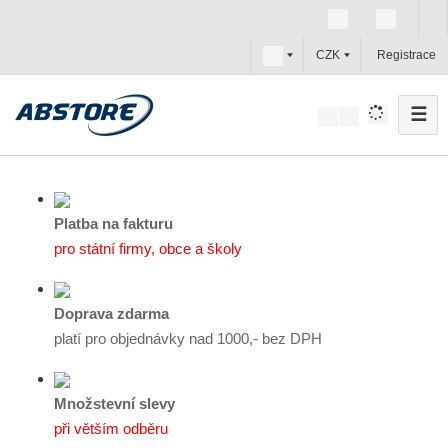
c
CZK
Registrace
z
☰
V
y
h
l
e
Platba na fakturu
d
pro státní firmy, obce a školy
a
t
Doprava zdarma
platí pro objednávky nad 1000,- bez DPH
Množstevní slevy
při větším odběru