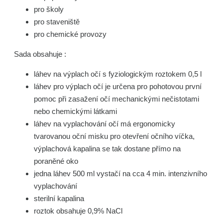
pro školy
pro staveniště
pro chemické provozy
Sada obsahuje :
láhev na výplach očí s fyziologickým roztokem 0,5 l
láhev pro výplach očí je určena pro pohotovou první
pomoc při zasažení očí mechanickými nečistotami
nebo chemickými látkami
láhev na vyplachování očí má ergonomicky
tvarovanou oční misku pro otevření očního víčka,
výplachová kapalina se tak dostane přímo na
poraněné oko
jedna láhev 500 ml vystačí na cca 4 min. intenzivního
vyplachování
sterilní kapalina
roztok obsahuje 0,9% NaCl