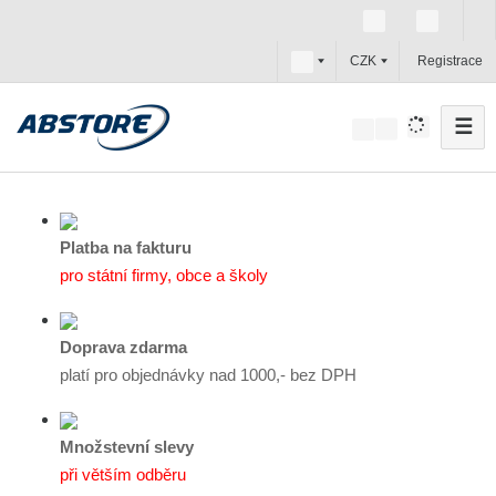
c
CZK
Registrace
z
☰
V
y
h
l
e
Platba na fakturu
d
pro státní firmy, obce a školy
a
t
Doprava zdarma
platí pro objednávky nad 1000,- bez DPH
Množstevní slevy
při větším odběru