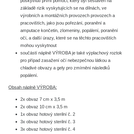
poskytnutí první pomoci, který byl sestaven na
základě rizik vyskytujících se na dílnách, ve
výrobních a montážních provozech provozech a
pracovištích, jako jsou pořezání, poranění a
amputace končetin, zlomeniny, popálení, poranění
očí, a další úrazy, které se na těchto pracovištích
mohou vyskytnout
součástí náplně VÝROBA je také výplachový roztok
pro případ zasažení očí nebezpečnou látkou a
chladivé obvazy a gely pro zmírnění následků
popálení.
Obsah náplně VÝROBA:
2x obvaz 7 cm x 3,5 m
2x obvaz 10 cm x 3,5 m
1x obvaz hotový sterilní č. 2
3x obvaz hotový sterilní č. 3
3x obvaz hotový sterilní č. 4