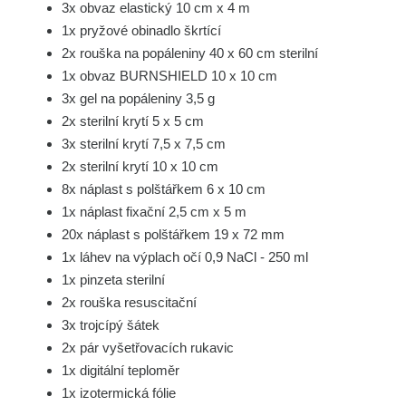
3x obvaz elastický 10 cm x 4 m
1x pryžové obinadlo škrtící
2x rouška na popáleniny 40 x 60 cm sterilní
1x obvaz BURNSHIELD 10 x 10 cm
3x gel na popáleniny 3,5 g
2x sterilní krytí 5 x 5 cm
3x sterilní krytí 7,5 x 7,5 cm
2x sterilní krytí 10 x 10 cm
8x náplast s polštářkem 6 x 10 cm
1x náplast fixační 2,5 cm x 5 m
20x náplast s polštářkem 19 x 72 mm
1x láhev na výplach očí 0,9 NaCl - 250 ml
1x pinzeta sterilní
2x rouška resuscitační
3x trojcípý šátek
2x pár vyšetřovacích rukavic
1x digitální teploměr
1x izotermická fólie