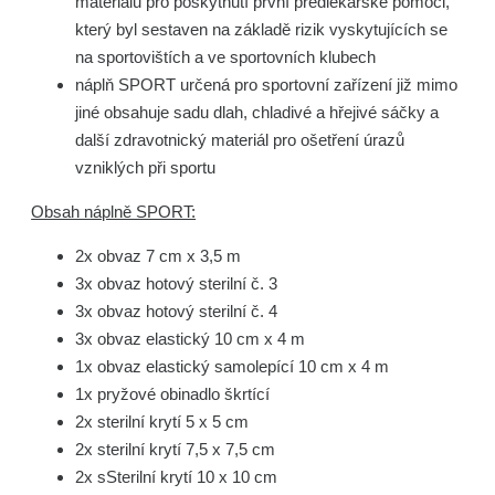
materiálu pro poskytnutí první předlékařské pomoci,
který byl sestaven na základě rizik vyskytujících se
na sportovištích a ve sportovních klubech
náplň SPORT určená pro sportovní zařízení již mimo
jiné obsahuje sadu dlah, chladivé a hřejivé sáčky a
další zdravotnický materiál pro ošetření úrazů
vzniklých při sportu
Obsah náplně SPORT:
2x obvaz 7 cm x 3,5 m
3x obvaz hotový sterilní č. 3
3x obvaz hotový sterilní č. 4
3x obvaz elastický 10 cm x 4 m
1x obvaz elastický samolepící 10 cm x 4 m
1x pryžové obinadlo škrtící
2x sterilní krytí 5 x 5 cm
2x sterilní krytí 7,5 x 7,5 cm
2x sSterilní krytí 10 x 10 cm