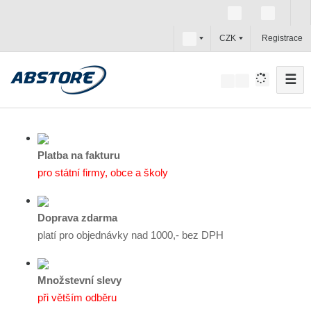
c
CZK
Registrace
z
☰
V
y
h
l
e
Platba na fakturu
d
pro státní firmy, obce a školy
a
t
Doprava zdarma
platí pro objednávky nad 1000,- bez DPH
Množstevní slevy
při větším odběru