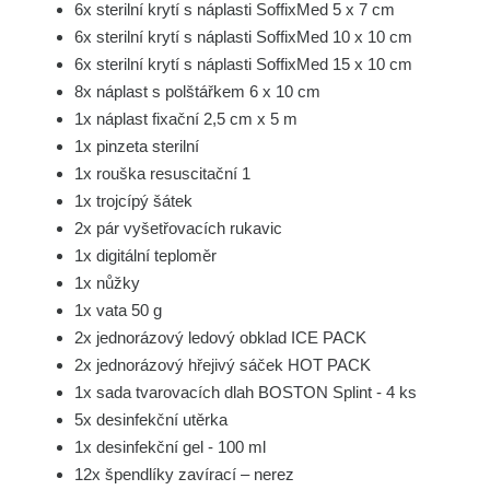
6x sterilní krytí s náplasti SoffixMed 5 x 7 cm
6x sterilní krytí s náplasti SoffixMed 10 x 10 cm
6x sterilní krytí s náplasti SoffixMed 15 x 10 cm
8x náplast s polštářkem 6 x 10 cm
1x náplast fixační 2,5 cm x 5 m
1x pinzeta sterilní
1x rouška resuscitační 1
1x trojcípý šátek
2x pár vyšetřovacích rukavic
1x digitální teploměr
1x nůžky
1x vata 50 g
2x jednorázový ledový obklad ICE PACK
2x jednorázový hřejivý sáček HOT PACK
1x sada tvarovacích dlah BOSTON Splint - 4 ks
5x desinfekční utěrka
1x desinfekční gel - 100 ml
12x špendlíky zavírací – nerez