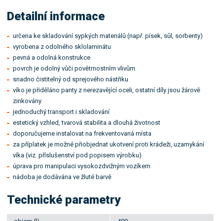
Detailní informace
určena ke skladování sypkých materiálů (např. písek, sůl, sorbenty)
vyrobena z odolného sklolaminátu
pevná a odolná konstrukce
povrch je odolný vůči povětrnostním vlivům
snadno čistitelný od sprejového nástřiku
víko je přiděláno panty z nerezavějící oceli, ostatní díly jsou žárově
zinkovány
jednoduchý transport i skladování
estetický vzhled, tvarová stabilita a dlouhá životnost
doporučujeme instalovat na frekventovaná místa
za příplatek je možné přiobjednat ukotvení proti krádeži, uzamykání
víka (viz. příslušenství pod popisem výrobku)
úprava pro manipulaci vysokozdvižným vozíkem
nádoba je dodávána ve žluté barvě
Technické parametry