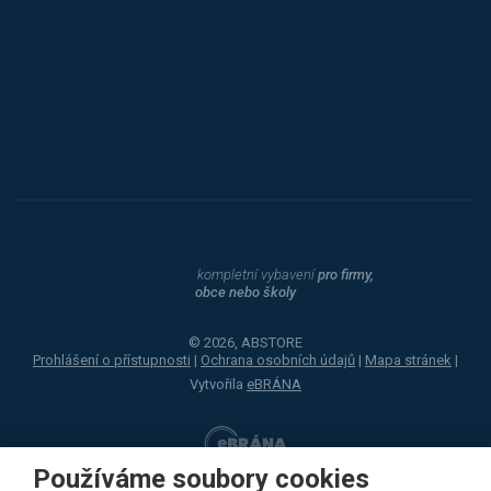
Procity
Dahle
kompletní vybavení
pro firmy,
obce nebo školy
© 2026, ABSTORE
Prohlášení o přístupnosti
|
Ochrana osobních údajů
|
Mapa stránek
|
Vytvořila
eBRÁNA
Používáme soubory cookies