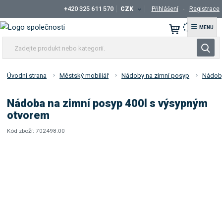
+420 325 611 570
CZK
Přihlášení
Registrace
☰
Z
V
a
y
d
h
e
Úvodní strana
Městský mobiliář
Nádoby na zimní posyp
Nádob
l
j
t
e
Nádoba na zimní posyp 400l s výsypným
e
d
otvorem
p
a
r
Kód zboží:
702498.00
t
K
o
ó
d
d
u
d
k
o
t
d
a
n
v
e
a
b
t