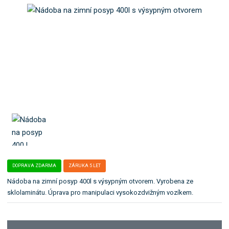
o
e
k
l
a
e
t
:
1
e
4
g
7
o
7
r
0
i
1
i
5
0
.
DOPRAVA ZDARMA
ZÁRUKA 5 LET
Nádoba na zimní posyp 400l s výsypným otvorem. Vyrobena ze
sklolaminátu. Úprava pro manipulaci vysokozdvižným vozíkem.