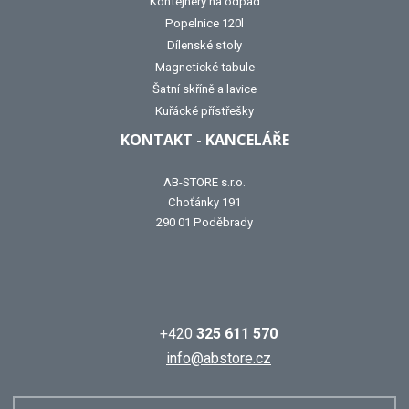
Kontejnery na odpad
Popelnice 120l
Dílenské stoly
Magnetické tabule
Šatní skříně a lavice
Kuřácké přístřešky
KONTAKT - KANCELÁŘE
AB-STORE s.r.o.
Choťánky 191
290 01 Poděbrady
+420
325 611 570
info@abstore.cz