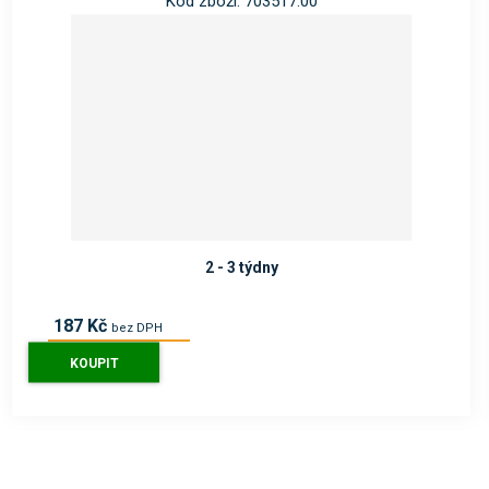
Kód zboží: 703517.00
2 - 3 týdny
187 Kč
bez DPH
226 Kč
s DPH
KOUPIT