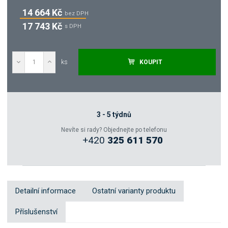
14 664 Kč
bez DPH
17 743 Kč
s DPH
ks
KOUPIT
Poptat
Zeptejte se odborníka
3 - 5 týdnů
Nevíte si rady? Objednejte po telefonu
+420
325 611 570
Sdílet
Detailní informace
Ostatní varianty produktu
Příslušenství