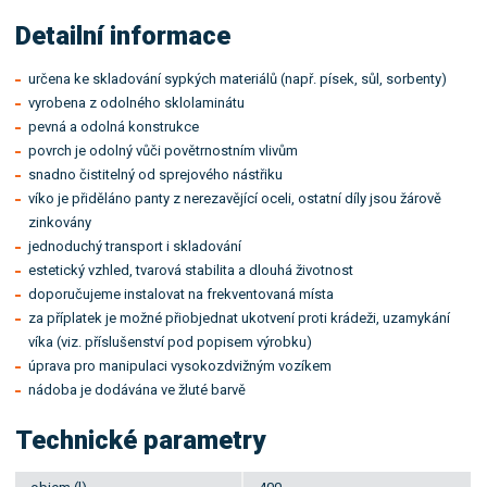
Detailní informace
určena ke skladování sypkých materiálů (např. písek, sůl, sorbenty)
vyrobena z odolného sklolaminátu
pevná a odolná konstrukce
povrch je odolný vůči povětrnostním vlivům
snadno čistitelný od sprejového nástřiku
víko je přiděláno panty z nerezavějící oceli, ostatní díly jsou žárově
zinkovány
jednoduchý transport i skladování
estetický vzhled, tvarová stabilita a dlouhá životnost
doporučujeme instalovat na frekventovaná místa
za příplatek je možné přiobjednat ukotvení proti krádeži, uzamykání
víka (viz. příslušenství pod popisem výrobku)
úprava pro manipulaci vysokozdvižným vozíkem
nádoba je dodávána ve žluté barvě
Technické parametry