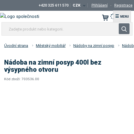
+420 325 611 570
CZK
Přihlášení
Registrace
☰
Z
V
a
y
d
h
e
Úvodní strana
Městský mobiliář
Nádoby na zimní posyp
Nádoby
l
j
t
e
Nádoba na zimní posyp 400l bez
e
d
výsypného otvoru
p
a
r
Kód zboží:
703536.00
t
K
o
ó
d
d
u
d
k
o
t
d
a
n
v
e
a
b
t