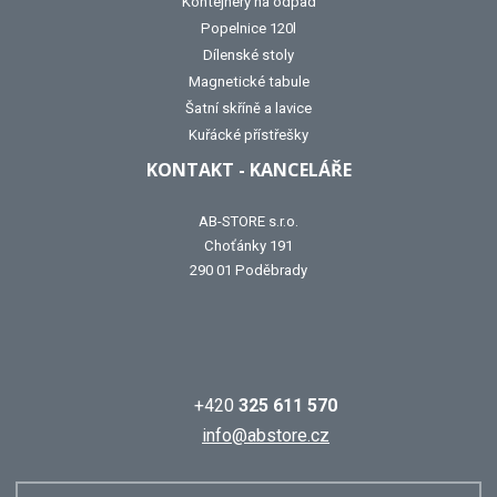
Kontejnery na odpad
Popelnice 120l
Dílenské stoly
Magnetické tabule
Šatní skříně a lavice
Kuřácké přístřešky
KONTAKT - KANCELÁŘE
AB-STORE s.r.o.
Choťánky 191
290 01 Poděbrady
+420
325 611 570
info@abstore.cz