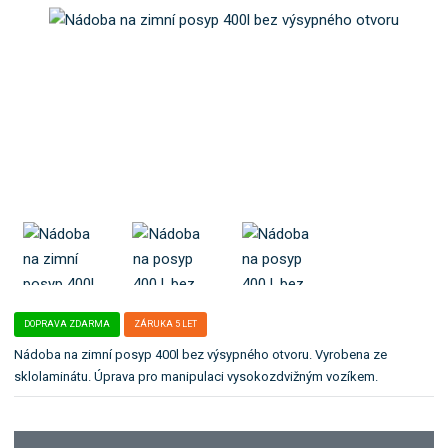
o
e
k
l
a
e
t
:
1
e
4
g
7
o
7
r
1
i
6
i
7
0
.
DOPRAVA ZDARMA
ZÁRUKA 5 LET
Nádoba na zimní posyp 400l bez výsypného otvoru. Vyrobena ze
sklolaminátu. Úprava pro manipulaci vysokozdvižným vozíkem.