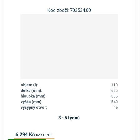
Kód zboží: 703534.00
objem (l):
110
délka (mm):
695
hloubka (mm):
535
výška (mm):
540
výsypný otvor:
ne
3 - 5 týdnů
6 294 Kč
bez DPH