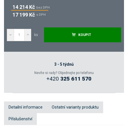
14 214 Kč
bez DPH
17 199 Kč
s DPH
ks
KOUPIT
Poptat
Zeptejte se odborníka
3 - 5 týdnů
Nevíte si rady? Objednejte po telefonu
+420
325 611 570
Sdílet
Detailní informace
Ostatní varianty produktu
Příslušenství