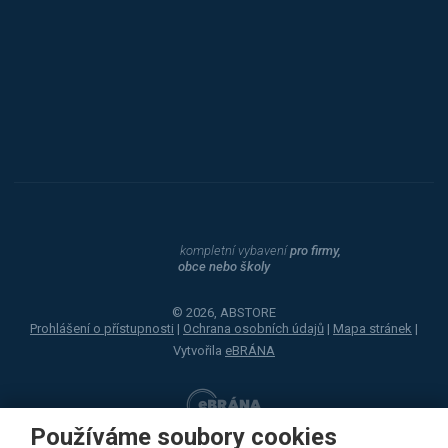
Procity
Dahle
kompletní vybavení
pro firmy,
obce nebo školy
© 2026, ABSTORE
Prohlášení o přístupnosti
|
Ochrana osobních údajů
|
Mapa stránek
|
Vytvořila
eBRÁNA
Používáme soubory cookies