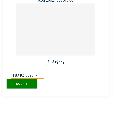
Kód zboží: 703517.00
2 - 3 týdny
187 Kč
bez DPH
226 Kč
s DPH
KOUPIT