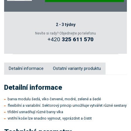
Poptat
Zeptejte se odborníka
2 - 3 týdny
Nevíte si rady? Objednejte po telefonu
+420
325 611 570
Sdílet
Detailní informace
Ostatní varianty produktu
Detailní informace
barva modulu šedá, víko červené, modré, zelené a šedé
flexibilní a variabilní. Sektorový princip umožňuje vytvářet různé sestavy
třídění usnadňují různé barvy víka
vnitřní koše lze snadno vyjmout, vyprázdnit a čistit