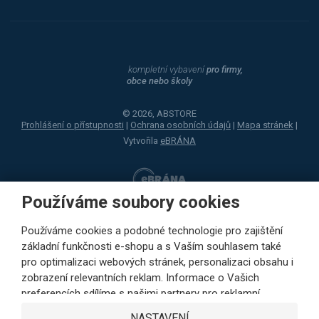
kompletní vybavení
pro firmy,
obce nebo školy
© 2026, ABSTORE
Prohlášení o přístupnosti
|
Ochrana osobních údajů
|
Mapa stránek
|
Vytvořila
eBRÁNA
Používáme soubory cookies
Používáme cookies a podobné technologie pro zajištění
základní funkčnosti e-shopu a s Vaším souhlasem také
pro optimalizaci webových stránek, personalizaci obsahu i
zobrazení relevantních reklam. Informace o Vašich
preferencích sdílíme s našimi partnery pro reklamní,
sociální sítě i podrobné analýzy pouze s Vaším souhlasem.
NASTAVENÍ