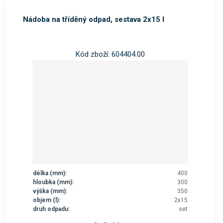
Nádoba na tříděný odpad, sestava 2x15 l
Kód zboží: 604404.00
délka (mm):
400
hloubka (mm):
300
výška (mm):
350
objem (l):
2x15
druh odpadu:
set