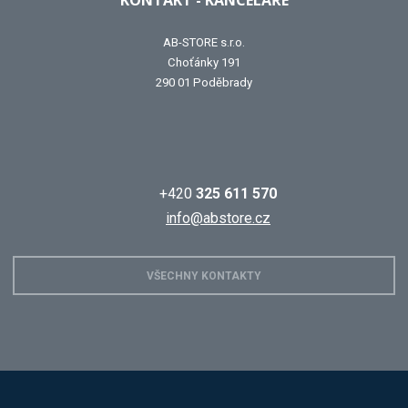
AB-STORE s.r.o.
Choťánky 191
290 01 Poděbrady
+420
325 611 570
info@abstore.cz
VŠECHNY KONTAKTY