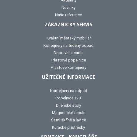
Aktuality
Novinky
Naše reference
ZÁKAZNICKÝ SERVIS
Kvalitní městský mobiliář
Kontejnery na tříděný odpad
Dopravní zrcadla
Plastové popelnice
Plastové kontejnery
UŽITEČNÉ INFORMACE
Kontejnery na odpad
Popelnice 120l
Dílenské stoly
Magnetické tabule
Šatní skříně a lavice
Kuřácké přístřešky
KONTAKT - KANCELÁŘE