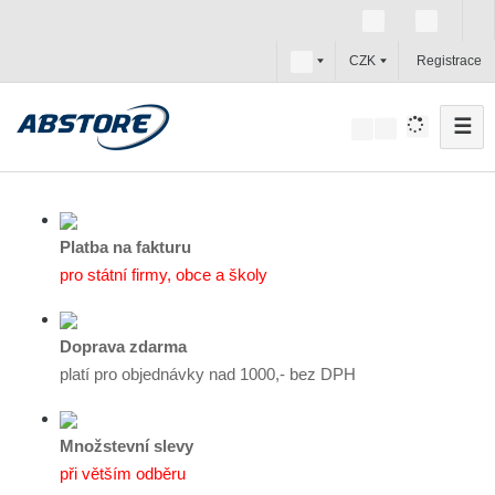
c
CZK
Registrace
z
☰
V
y
h
l
e
Platba na fakturu
d
pro státní firmy, obce a školy
a
t
Doprava zdarma
platí pro objednávky nad 1000,- bez DPH
Množstevní slevy
při větším odběru