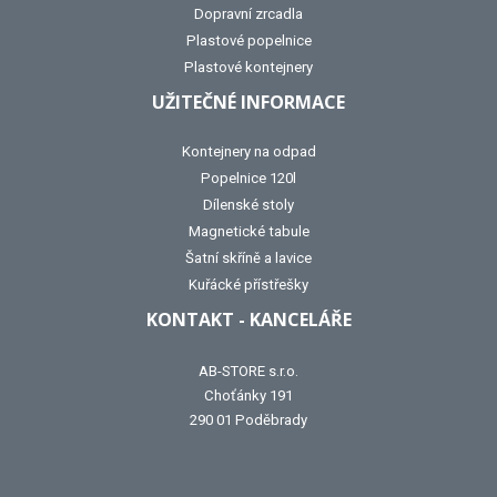
Dopravní zrcadla
Plastové popelnice
Plastové kontejnery
UŽITEČNÉ INFORMACE
Kontejnery na odpad
Popelnice 120l
Dílenské stoly
Magnetické tabule
Šatní skříně a lavice
Kuřácké přístřešky
KONTAKT - KANCELÁŘE
AB-STORE s.r.o.
Choťánky 191
290 01 Poděbrady