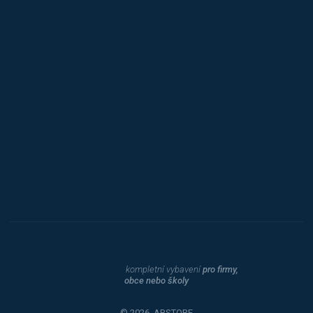
Jansen D.
Mars
Triton
Toyota
Procity
Dahle
kompletní vybavení
pro firmy,
obce nebo školy
© 2026, ABSTORE