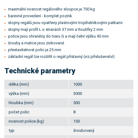
maximální nosnost regálového sloupce je 750 kg
barevné provedení - komplet pozink
stojiny regálů jsou opatřeny plastovými trojúhelníkovými patkami
stojiny mají profil L o stranách 37 mm a tloušťky 2 mm
police jsou ohraněny do tvaru G a mají čelní výšku 45 mm
šrouby a matice jsou zinkované
přestavitelnost polic je 25 mm
základní regál lze rozšířit o regál přístavný (viz příslušenství)
Technické parametry
délka (mm)
1000
výška (mm)
3000
hloubka (mm)
500
počet polic
8
nosnost police (kg)
150
typ
šroubovaný