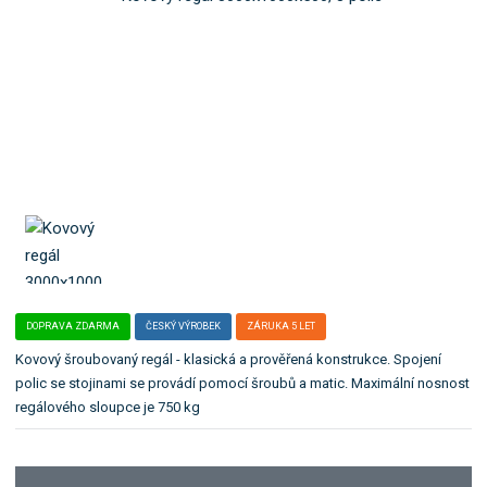
o
l
k
e
:
a
Z
t
R
e
3
g
0
o
0
r
0
x
i
1
i
0
.
0
0
x
5
DOPRAVA ZDARMA
ČESKÝ VÝROBEK
ZÁRUKA 5 LET
0
Kovový šroubovaný regál - klasická a prověřená konstrukce. Spojení
0
polic se stojinami se provádí pomocí šroubů a matic. Maximální nosnost
/
regálového sloupce je 750 kg
8
p