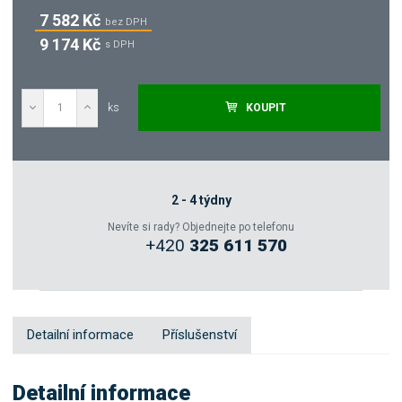
7 582 Kč
bez DPH
9 174 Kč
s DPH
ks
KOUPIT
Poptat
Zeptejte se odborníka
2 - 4 týdny
Nevíte si rady? Objednejte po telefonu
+420
325 611 570
Sdílet
Detailní informace
Příslušenství
Detailní informace