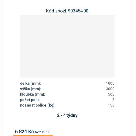
Kód zboží: 903454.00
délka (mm):
1000
výška (mm):
3000
hloubka (mm):
500
počet polic:
8
nosnost police (kg):
150
2 - 4 týdny
6 824 Kč
bez DPH