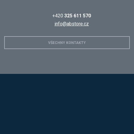
+420
325 611 570
info@abstore.cz
VŠECHNY KONTAKTY
Hobis
Alba
Kovos