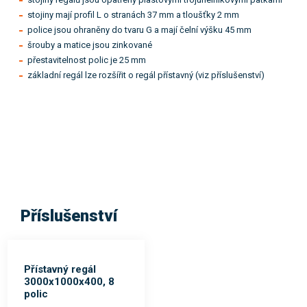
stojiny mají profil L o stranách 37 mm a tloušťky 2 mm
police jsou ohraněny do tvaru G a mají čelní výšku 45 mm
šrouby a matice jsou zinkované
přestavitelnost polic je 25 mm
základní regál lze rozšířit o regál přístavný (viz příslušenství)
Příslušenství
Přístavný regál
3000x1000x400, 8
polic