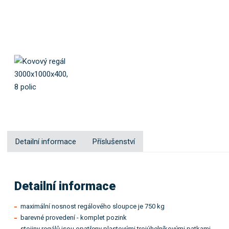
0
x
4
0
0
/
8
p
Detailní informace
Příslušenství
Detailní informace
maximální nosnost regálového sloupce je 750 kg
barevné provedení - komplet pozink
stojiny regálů jsou opatřeny plastovými trojúhelníkovými patkami