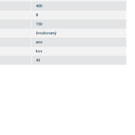
400
8
150
šroubovaný
ano
kov
43