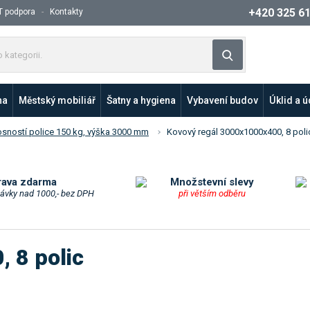
+420 325 6
T podpora
Kontakty
Z
Vyhledat
a
d
e
na
Městský mobiliář
Šatny a hygiena
Vybavení budov
Úklid a 
j
t
osností police 150 kg, výška 3000 mm
Kovový regál 3000x1000x400, 8 poli
e
p
r
o
rava zdarma
Množstevní slevy
návky nad 1000,- bez DPH
při větším odběru
d
u
k
t
 8 polic
n
e
b
o