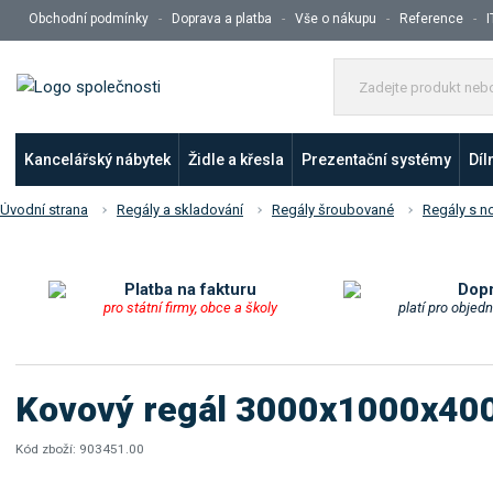
Obchodní podmínky
Doprava a platba
Vše o nákupu
Reference
I
Kancelářský nábytek
Židle a křesla
Prezentační systémy
Díl
Úvodní strana
Regály a skladování
Regály šroubované
Regály s n
Platba na fakturu
Dop
pro státní firmy, obce a školy
platí pro objed
Kovový regál 3000x1000x400,
Kód zboží:
903451.00
K