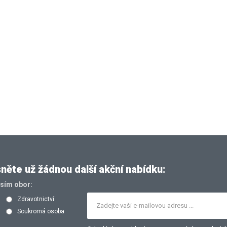
ěte už žádnou další akční nabídku:
osím obor:
Zdravotnictví
Soukromá osoba