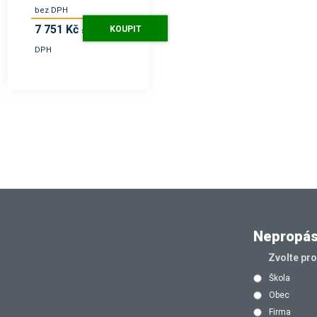
bez DPH
7 751 Kč
KOUPIT
s
DPH
Nepropásn
Zvolte pr
Škola
Obec
Firma