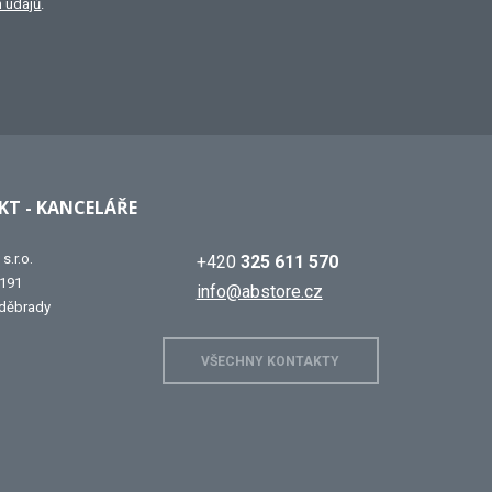
 údajů
.
T - KANCELÁŘE
s.r.o.
+420
325 611 570
 191
info@abstore.cz
děbrady
VŠECHNY KONTAKTY