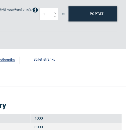
ětší množství kusů?
ks
POPTAT
Sdílet stránku
odborníka
ry
1000
3000