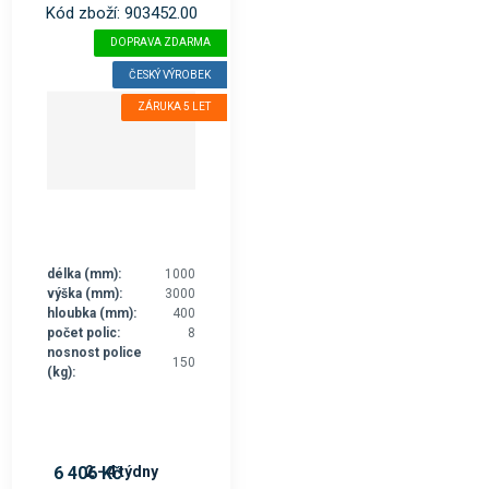
Kód zboží: 903452.00
DOPRAVA ZDARMA
ČESKÝ VÝROBEK
ZÁRUKA 5 LET
délka (mm):
1000
výška (mm):
3000
hloubka (mm):
400
počet polic:
8
nosnost police
150
(kg):
2 - 4 týdny
6 406 Kč