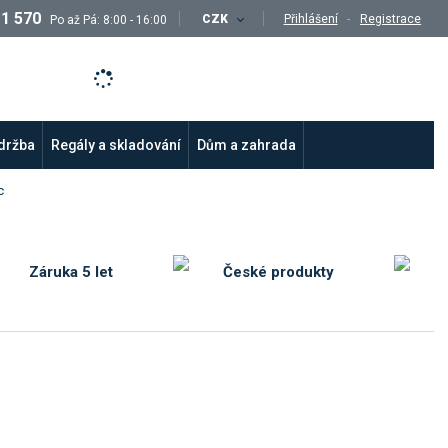
11 570
CZK
Přihlášení
Registrace
Po až Pá: 8:00 - 16:00
údržba
Regály a skladování
Dům a zahrada
c
Záruka 5 let
České produkty