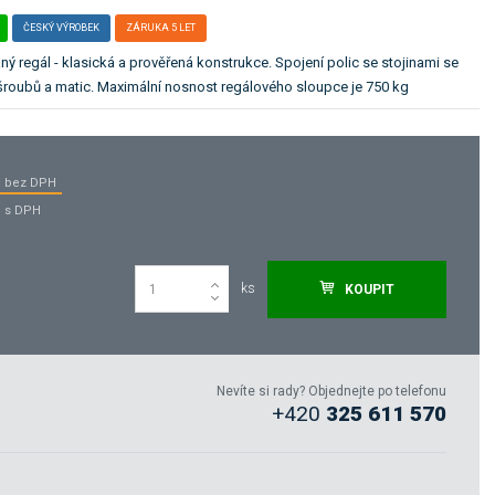
ČESKÝ VÝROBEK
ZÁRUKA 5 LET
ý regál - klasická a prověřená konstrukce. Spojení polic se stojinami se
roubů a matic. Maximální nosnost regálového sloupce je 750 kg
bez DPH
s DPH
ks
KOUPIT
Nevíte si rady? Objednejte po telefonu
+420
325 611 570