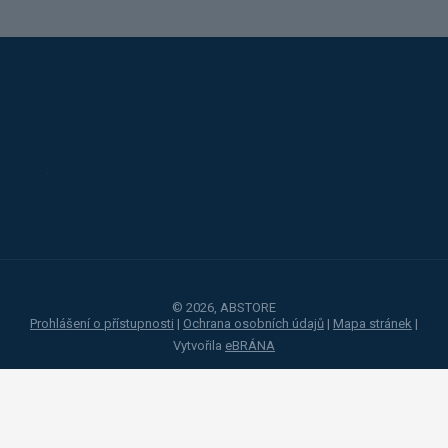
Alba
Kovos
Jansen
Toyota
Procity
© 2026, ABSTORE
Prohlášení o přístupnosti
|
Ochrana osobních údajů
|
Mapa stránek
|
Vytvořila
eBRÁNA