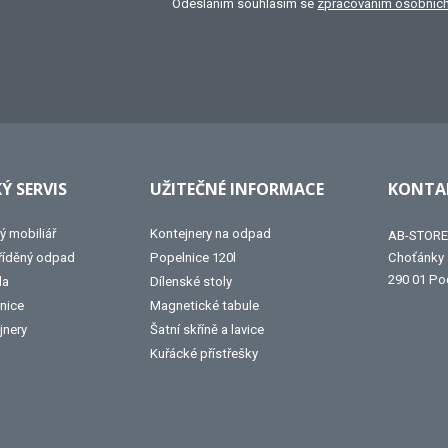
Odesláním souhlasím se
zpracováním osobních
Ý SERVIS
UŽITEČNÉ INFORMACE
KONTAK
ý mobiliář
Kontejnery na odpad
AB-STORE 
tříděný odpad
Popelnice 120l
Choťánky
290 01 Po
la
Dílenské stoly
nice
Magnetické tabule
jnery
Šatní skříně a lavice
Kuřácké přístřešky