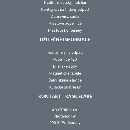
Kvalitní městský mobiliář
Kontejnery na tříděný odpad
Dopravní zrcadla
Plastové popelnice
Plastové kontejnery
UŽITEČNÉ INFORMACE
Kontejnery na odpad
Popelnice 120l
Dílenské stoly
Magnetické tabule
Šatní skříně a lavice
Kuřácké přístřešky
KONTAKT - KANCELÁŘE
AB-STORE s.r.o.
Choťánky 191
290 01 Poděbrady