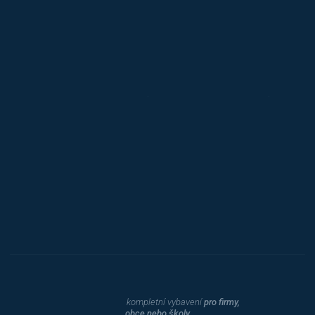
Alba
Kovos
Jansen D.
Mars
Triton
Toyota
Procity
Dahle
kompletní vybavení
pro firmy,
obce nebo školy