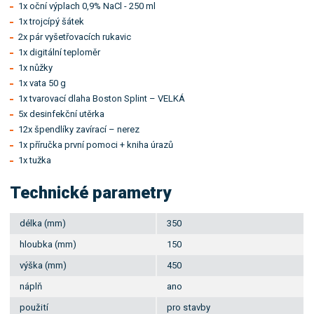
1x oční výplach 0,9% NaCl - 250 ml
1x trojcípý šátek
2x pár vyšetřovacích rukavic
1x digitální teploměr
1x nůžky
1x vata 50 g
1x tvarovací dlaha Boston Splint – VELKÁ
5x desinfekční utěrka
12x špendlíky zavírací – nerez
1x příručka první pomoci + kniha úrazů
1x tužka
Technické parametry
délka (mm)
350
hloubka (mm)
150
výška (mm)
450
náplň
ano
použití
pro stavby