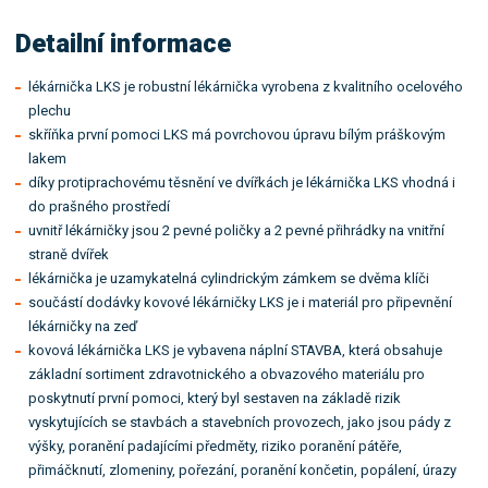
Detailní informace
lékárnička LKS je robustní lékárnička vyrobena z kvalitního ocelového
plechu
skříňka první pomoci LKS má povrchovou úpravu bílým práškovým
lakem
díky protiprachovému těsnění ve dvířkách je lékárnička LKS vhodná i
do prašného prostředí
uvnitř lékárničky jsou 2 pevné poličky a 2 pevné přihrádky na vnitřní
straně dvířek
lékárnička je uzamykatelná cylindrickým zámkem se dvěma klíči
součástí dodávky kovové lékárničky LKS je i materiál pro připevnění
lékárničky na zeď
kovová lékárnička LKS je vybavena náplní STAVBA, která obsahuje
základní sortiment zdravotnického a obvazového materiálu pro
poskytnutí první pomoci, který byl sestaven na základě rizik
vyskytujících se stavbách a stavebních provozech, jako jsou pády z
výšky, poranění padajícími předměty, riziko poranění pátěře,
přimáčknutí, zlomeniny, pořezání, poranění končetin, popálení, úrazy