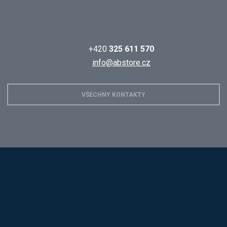
+420
325 611 570
info@abstore.cz
VŠECHNY KONTAKTY
Hobis