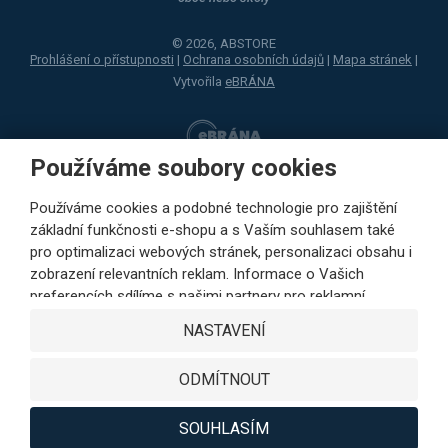
© 2026, ABSTORE
Prohlášení o přístupnosti
|
Ochrana osobních údajů
|
Mapa stránek
|
Vytvořila
eBRÁNA
Používáme soubory cookies
Používáme cookies a podobné technologie pro zajištění
základní funkčnosti e-shopu a s Vaším souhlasem také
pro optimalizaci webových stránek, personalizaci obsahu i
zobrazení relevantních reklam. Informace o Vašich
preferencích sdílíme s našimi partnery pro reklamní,
sociální sítě i podrobné analýzy pouze s Vaším souhlasem.
NASTAVENÍ
Partneři mohou tyto údaje v rámci personalizace reklamy
zkombinovat s dalšími daty, které jste jim poskytli při
ODMÍTNOUT
využívání jejich služeb. Kliknutím na tlačítko SOUHLASÍM
vyjádříte Váš souhlas s ukládáním cookies k výkonovým,
funkčním a marketingovým účelům a s předáváním údajů o
SOUHLASÍM