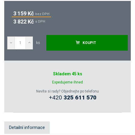
3 159 Kč
bez DPH
3 822 Kč
s DPH
ks
KOUPIT
Poptat
Skladem 45 ks
Zeptejte se odborníka
Expedujeme ihned
Nevíte si rady? Objednejte po telefonu
+420
325 611 570
Sdílet
Detailní informace