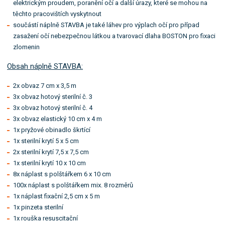
elektrickým proudem, poranění očí a další úrazy, které se mohou na
těchto pracovištích vyskytnout
součástí náplně STAVBA je také láhev pro výplach očí pro případ
zasažení očí nebezpečnou látkou a tvarovací dlaha BOSTON pro fixaci
zlomenin
Obsah náplně STAVBA:
2x obvaz 7 cm x 3,5 m
3x obvaz hotový sterilní č. 3
3x obvaz hotový sterilní č. 4
3x obvaz elastický 10 cm x 4 m
1x pryžové obinadlo škrtící
1x sterilní krytí 5 x 5 cm
2x sterilní krytí 7,5 x 7,5 cm
1x sterilní krytí 10 x 10 cm
8x náplast s polštářkem 6 x 10 cm
100x náplast s polštářkem mix. 8 rozměrů
1x náplast fixační 2,5 cm x 5 m
1x pinzeta sterilní
1x rouška resuscitační