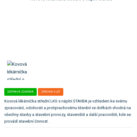
o
l
k
e
:
a
4
t
0
e
7
g
1
o
S
r
T
i
i
.
DOPRAVA ZDARMA
ZÁRUKA 5 LET
Kovová lékárnička střední LKS s náplní STAVBA je vzhledem ke svému
zpracování, odolnosti a protiprachovému těsnění ve dvířkách vhodná na
všechny stavby a stavební provozy, staveniště a další pracoviště, kde se
provádí stavební činnost.