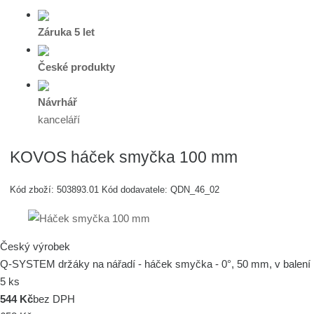
Záruka 5 let
České produkty
Návrhář
kanceláří
KOVOS háček smyčka 100 mm
Kód zboží:
503893.01
Kód dodavatele:
QDN_46_02
Český výrobek
Q-SYSTEM držáky na nářadí - háček smyčka - 0°, 50 mm, v balení
5 ks
544 Kč
bez DPH