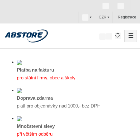
c
CZK
Registrace
z
☰
V
y
h
l
e
Platba na fakturu
d
pro státní firmy, obce a školy
a
t
Doprava zdarma
platí pro objednávky nad 1000,- bez DPH
Množstevní slevy
při větším odběru