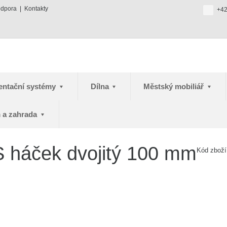
odpora
Kontakty
+42
entační systémy
Dílna
Městský mobiliář
 a zahrada
háček dvojitý 100 mm
Kód zbož