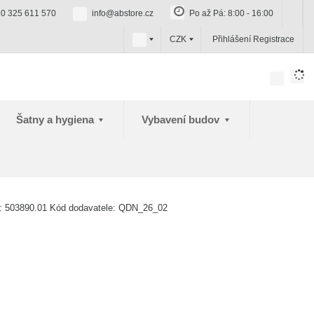
0 325 611 570
info@abstore.cz
Po až Pá: 8:00 - 16:00
c
CZK
Přihlášení
Registrace
z
Šatny a hygiena
Vybavení budov
í:
503890.01
Kód dodavatele:
QDN_26_02