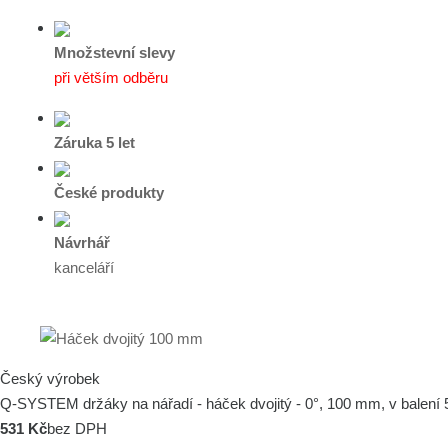
Množstevní slevy
při větším odběru
Záruka 5 let
České produkty
Návrhář
kanceláří
Český výrobek
Q-SYSTEM držáky na nářadí - háček dvojitý - 0°, 100 mm, v balení
531 Kč
bez DPH