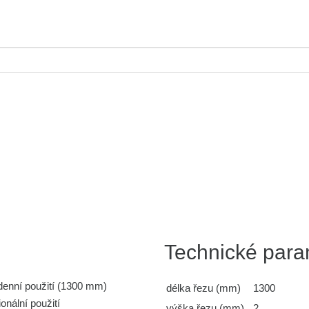
Technické para
denní použití (1300 mm)
délka řezu (mm)
1300
onální použití
výška řezu (mm)
2