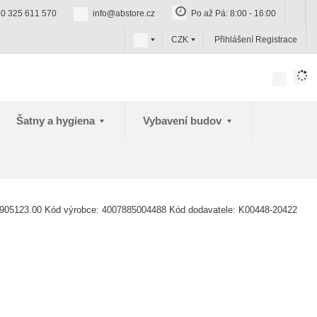
0 325 611 570
info@abstore.cz
Po až Pá: 8:00 - 16:00
c
CZK
Přihlášení
Registrace
z
Šatny a hygiena
Vybavení budov
905123.00
Kód výrobce:
4007885004488
Kód dodavatele:
K00448-20422