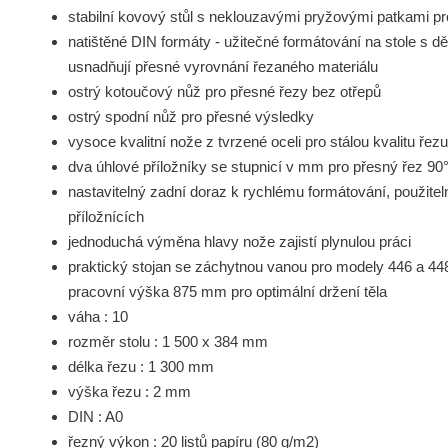
stabilní kovový stůl s neklouzavými pryžovými patkami p
natištěné DIN formáty - užitečné formátování na stole s 
usnadňují přesné vyrovnání řezaného materiálu
ostrý kotoučový nůž pro přesné řezy bez otřepů
ostrý spodní nůž pro přesné výsledky
vysoce kvalitní nože z tvrzené oceli pro stálou kvalitu řez
dva úhlové příložníky se stupnicí v mm pro přesný řez 90
nastavitelný zadní doraz k rychlému formátování, použite
příložnících
jednoduchá výměna hlavy nože zajistí plynulou práci
praktický stojan se záchytnou vanou pro modely 446 a 448 
pracovní výška 875 mm pro optimální držení těla
váha : 10
rozměr stolu : 1 500 x 384 mm
délka řezu : 1 300 mm
výška řezu : 2 mm
DIN : A0
řezný výkon : 20 listů papíru (80 g/m2)