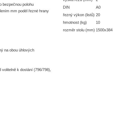
ro bezpečnou polohu
DIN
A0
dělením mm podél řezné hrany
řezný výkon (listů)
20
hmotnost (kg)
10
rozměr stolu (mm)
1500x384
u
°
lný na obou úhlových
volitelně k dostání (796/798),