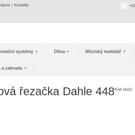
odpora
Kontakty
+42
entační systémy
Dílna
Městský mobiliář
 a zahrada
ová řezačka Dahle 448
Kód zboží: