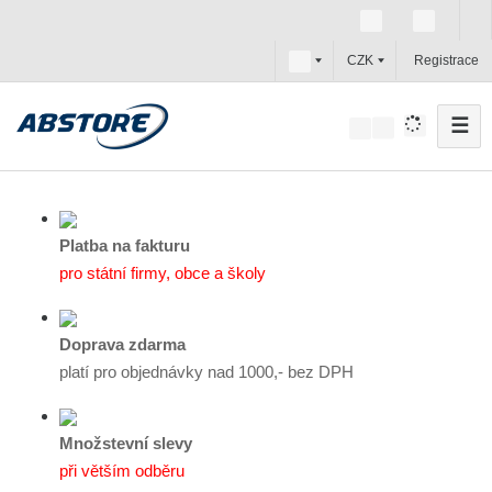
c
CZK
Registrace
z
☰
V
y
h
l
e
Platba na fakturu
d
pro státní firmy, obce a školy
a
t
Doprava zdarma
platí pro objednávky nad 1000,- bez DPH
Množstevní slevy
při větším odběru