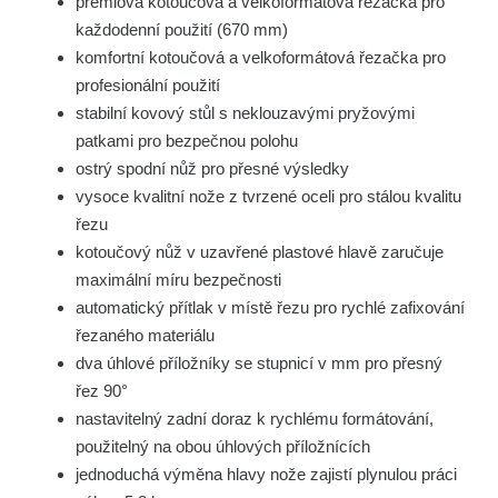
prémiová kotoučová a velkoformátová řezačka pro
každodenní použití (670 mm)
komfortní kotoučová a velkoformátová řezačka pro
profesionální použití
stabilní kovový stůl s neklouzavými pryžovými
patkami pro bezpečnou polohu
ostrý spodní nůž pro přesné výsledky
vysoce kvalitní nože z tvrzené oceli pro stálou kvalitu
řezu
kotoučový nůž v uzavřené plastové hlavě zaručuje
maximální míru bezpečnosti
automatický přítlak v místě řezu pro rychlé zafixování
řezaného materiálu
dva úhlové příložníky se stupnicí v mm pro přesný
řez 90°
nastavitelný zadní doraz k rychlému formátování,
použitelný na obou úhlových příložnících
jednoduchá výměna hlavy nože zajistí plynulou práci