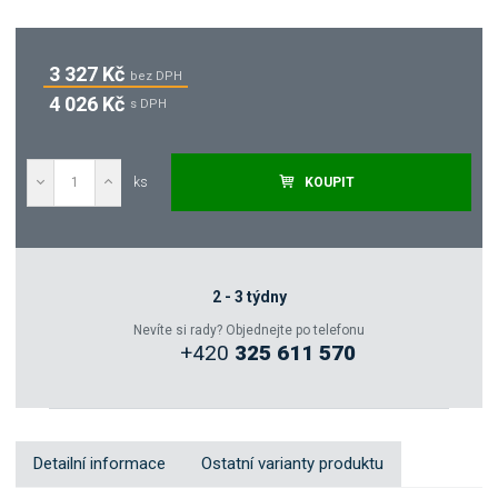
3 327 Kč
bez DPH
4 026 Kč
s DPH
ks
KOUPIT
Poptat
Zeptejte se odborníka
2 - 3 týdny
Nevíte si rady? Objednejte po telefonu
+420
325 611 570
Sdílet
Detailní informace
Ostatní varianty produktu