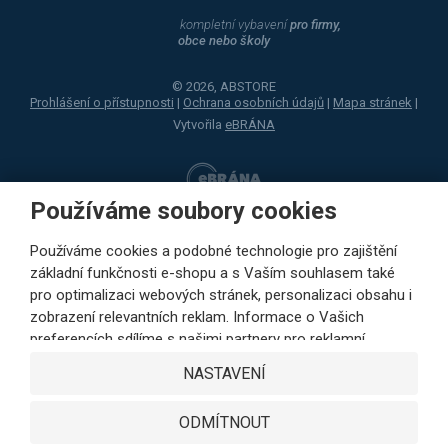
kompletní vybavení
pro firmy,
obce nebo školy
© 2026, ABSTORE
Prohlášení o přístupnosti
|
Ochrana osobních údajů
|
Mapa stránek
|
Vytvořila
eBRÁNA
Používáme soubory cookies
Používáme cookies a podobné technologie pro zajištění
základní funkčnosti e-shopu a s Vaším souhlasem také
pro optimalizaci webových stránek, personalizaci obsahu i
zobrazení relevantních reklam. Informace o Vašich
preferencích sdílíme s našimi partnery pro reklamní,
sociální sítě i podrobné analýzy pouze s Vaším souhlasem.
NASTAVENÍ
Partneři mohou tyto údaje v rámci personalizace reklamy
zkombinovat s dalšími daty, které jste jim poskytli při
ODMÍTNOUT
využívání jejich služeb. Kliknutím na tlačítko SOUHLASÍM