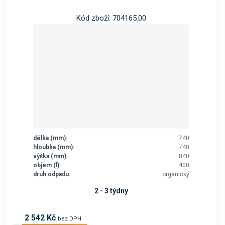
Kód zboží: 704165.00
délka (mm):
740
hloubka (mm):
740
výška (mm):
840
objem (l):
400
druh odpadu:
organický
2 - 3 týdny
2 542 Kč
bez DPH