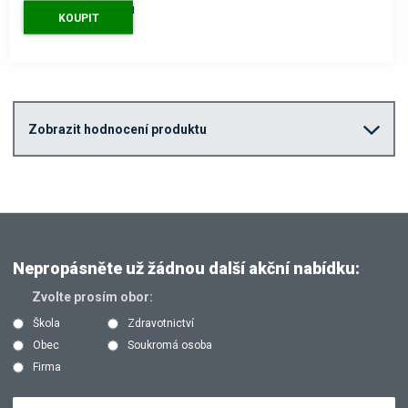
3 076 Kč
s DPH
KOUPIT
Zobrazit hodnocení produktu
Nepropásněte už žádnou další akční nabídku:
Zvolte prosím obor:
Škola
Zdravotnictví
Obec
Soukromá osoba
Firma