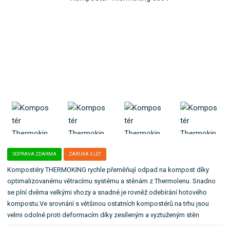
o
l
k
e
:
a
2
t
5
e
5
g
7
o
0
r
2
8
i
8
i
.
DOPRAVA ZDARMA
ZÁRUKA 5 LET
Kompostéry THERMOKING rychle přeměňují odpad na kompost díky
optimalizovanému větracímu systému a stěnám z Thermolenu. Snadno
se plní dvěma velkými vhozy a snadné je rovněž odebírání hotového
kompostu.Ve srovnání s většinou ostatních kompostérů na trhu jsou
velmi odolné proti deformacím díky zesíleným a vyztuženým stěn