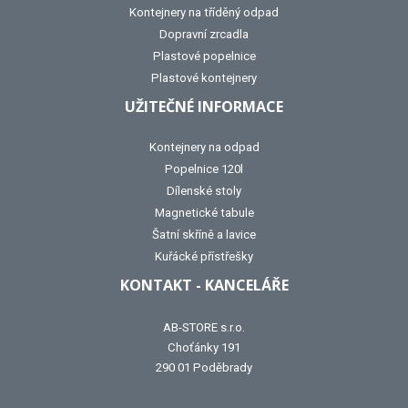
Kontejnery na tříděný odpad
Dopravní zrcadla
Plastové popelnice
Plastové kontejnery
UŽITEČNÉ INFORMACE
Kontejnery na odpad
Popelnice 120l
Dílenské stoly
Magnetické tabule
Šatní skříně a lavice
Kuřácké přístřešky
KONTAKT - KANCELÁŘE
AB-STORE s.r.o.
Choťánky 191
290 01 Poděbrady