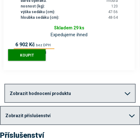
barva opěráku:
modrá
nosnost (kg):
120
výška sedáku (cm):
47-56
hloubka sedáku (cm):
48-54
Skladem 29 ks
Expedujeme ihned
6 902 Kč
bez DPH
8 351 Kč
s DPH
KOUPIT
Zobrazit hodnocení produktu
Zobrazit příslušenství
Příslušenství