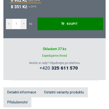
6 902 Kč
bez DPH
8 351 Kč
s DPH
ks
KOUPIT
Poptat
Skladem 37 ks
Zeptejte se odborníka
Expedujeme ihned
Nevíte si rady? Objednejte po telefonu
+420
325 611 570
Sdílet
Detailní informace
Ostatní varianty produktu
Příslušenství