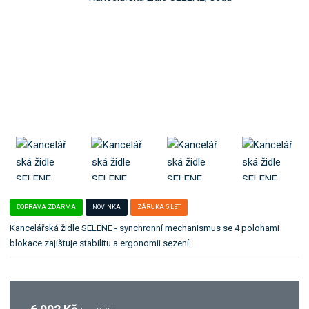
o
l
k
e
:
a
2
t
0
e
4
g
3
o
6
r
0
0
i
8
i
2
.
DOPRAVA ZDARMA
NOVINKA
ZÁRUKA 5 LET
Kancelářská židle SELENE - synchronní mechanismus se 4 polohami
blokace zajištuje stabilitu a ergonomii sezení