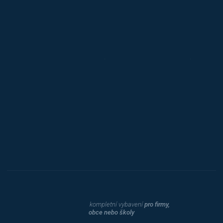
Jansen D.
Mars
Triton
Toyota
Procity
Dahle
kompletní vybavení
pro firmy,
obce nebo školy