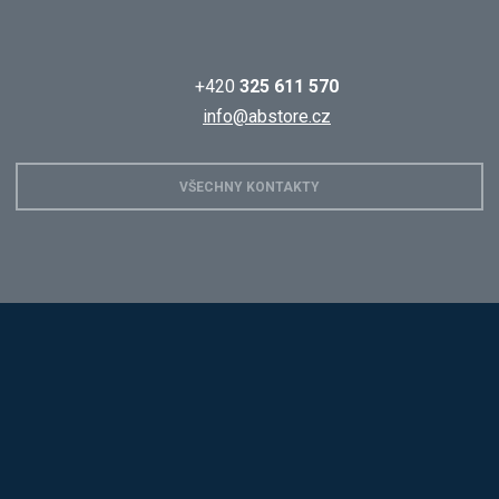
+420
325 611 570
info@abstore.cz
VŠECHNY KONTAKTY
Hobis
Alba
Kovos