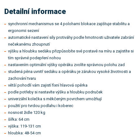
Detailní informace
synchronní mechanismus se 4 polohami blokace zajištuje stabilitu a
ergonomii sezení
automatické nastavení síly protiváhy podle hmotnosti uživatele zabrání
nečekanému zhoupnutí
výšku a hloubku sedáku přizpůsobíte své postavě na míru a zajistíte si
tím správné podepření nohou
nastavením optimální výšky opěráku zvolíte správnou polohu zad
studená pěna uvnitř sedáku a opěráku je zárukou vysoké životnosti a
zachování tvaru
větší pohodlí vám zajistí fixní hlavová opěrka
podle potřeby si nastavíte výšku a hloubku područek
univerzální kolečka s měkčeným povrchem umožňují
použití pro tvrdou podlahu i koberec
nosnost židle 120 kg
šířka: 64 cm
výška: 119-131 cm
hloubka: 48-54 cm