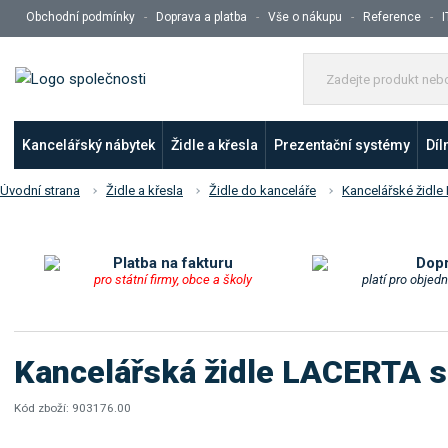
Obchodní podmínky
Doprava a platba
Vše o nákupu
Reference
I
Kancelářský nábytek
Židle a křesla
Prezentační systémy
Díl
Úvodní strana
Židle a křesla
Židle do kanceláře
Kancelářské židl
Platba na fakturu
Dop
pro státní firmy, obce a školy
platí pro objed
Kancelářská židle LACERTA s
Kód zboží:
903176.00
K