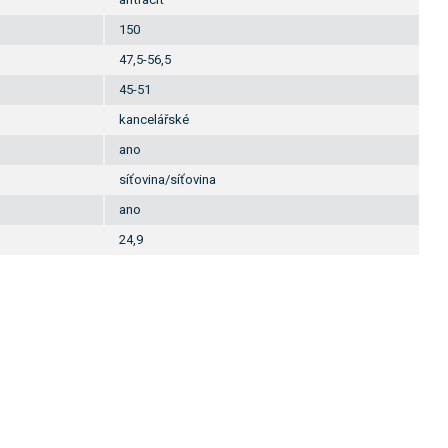
150
47,5-56,5
45-51
kancelářské
ano
síťovina/síťovina
ano
24,9