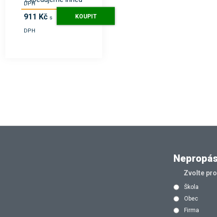
DPH
911 Kč
KOUPIT
s
DPH
Nepropásn
Zvolte pr
Škola
Obec
Firma