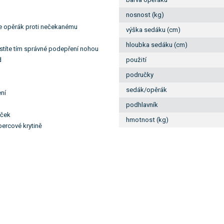
nosnost (kg)
te opěrák proti nečekanému
výška sedáku (cm)
hloubka sedáku (cm)
istíte tím správné podepření nohou
d
použití
područky
sedák/opěrák
ní
podhlavník
uček
hmotnost (kg)
ercové krytině