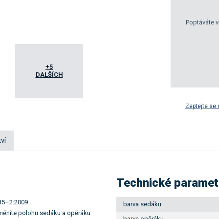
Poptáváte v
+5
DALŠÍCH
Zeptejte se 
ví
Technické paramet
335–2:2009
barva sedáku
 měníte polohu sedáku a opěráku
barva opěráku