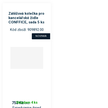
Zátěžová kolečka pro
kancelářské židle
CONFFICE, sada 5 ks
Kód zboží: 909892.00
NOVINKA
Skladem 4 ks
753 Kč
bez
Expedujeme ihned