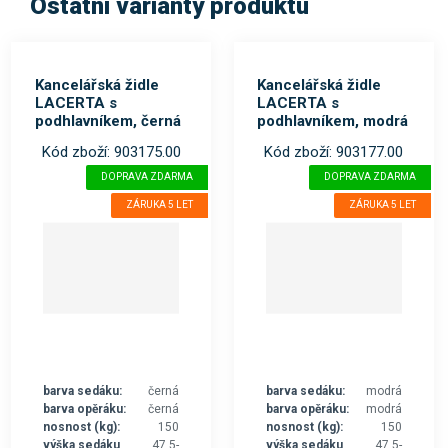
Ostatní varianty produktu
Kancelářská židle
Kancelářská židle
LACERTA s
LACERTA s
podhlavníkem, černá
podhlavníkem, modrá
Kód zboží: 903175.00
Kód zboží: 903177.00
DOPRAVA ZDARMA
DOPRAVA ZDARMA
ZÁRUKA 5 LET
ZÁRUKA 5 LET
barva sedáku:
černá
barva sedáku:
modrá
barva opěráku:
černá
barva opěráku:
modrá
nosnost (kg):
150
nosnost (kg):
150
výška sedáku
47,5-
výška sedáku
47,5-