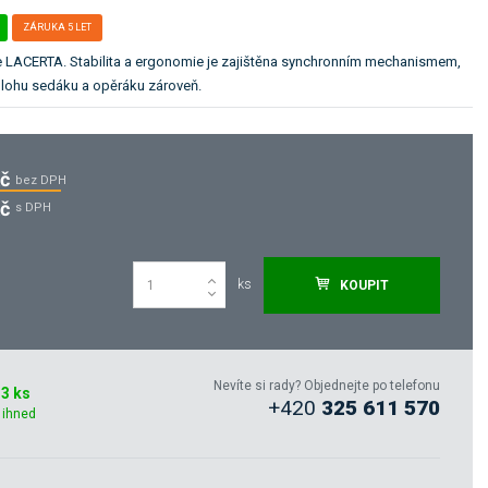
ZÁRUKA 5 LET
e LACERTA. Stabilita a ergonomie je zajištěna synchronním mechanismem,
lohu sedáku a opěráku zároveň.
Kč
bez DPH
Kč
s DPH
ks
KOUPIT
Nevíte si rady? Objednejte po telefonu
3 ks
+420
325 611 570
 ihned