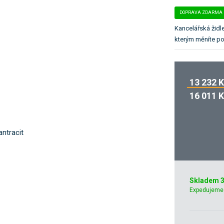
k
DOPRAVA ZDARMA
a
t
Kancelářská židl
e
kterým měníte po
g
o
r
13 232 
i
i
16 011 
.
Skladem 3
Expedujeme