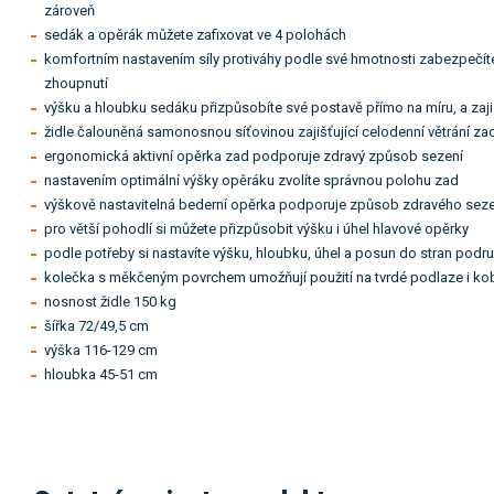
zároveň
sedák a opěrák můžete zafixovat ve 4 polohách
komfortním nastavením síly protiváhy podle své hmotnosti zabezpečí
zhoupnutí
výšku a hloubku sedáku přizpůsobíte své postavě přímo na míru, a zaj
židle čalouněná samonosnou síťovinou zajišťující celodenní větrání za
ergonomická aktivní opěrka zad podporuje zdravý způsob sezení
nastavením optimální výšky opěráku zvolíte správnou polohu zad
výškově nastavitelná bederní opěrka podporuje způsob zdravého seze
pro větší pohodlí si můžete přizpůsobit výšku i úhel hlavové opěrky
podle potřeby si nastavíte výšku, hloubku, úhel a posun do stran podr
kolečka s měkčeným povrchem umožňují použití na tvrdé podlaze i kob
nosnost židle 150 kg
šířka 72/49,5 cm
výška 116-129 cm
hloubka 45-51 cm