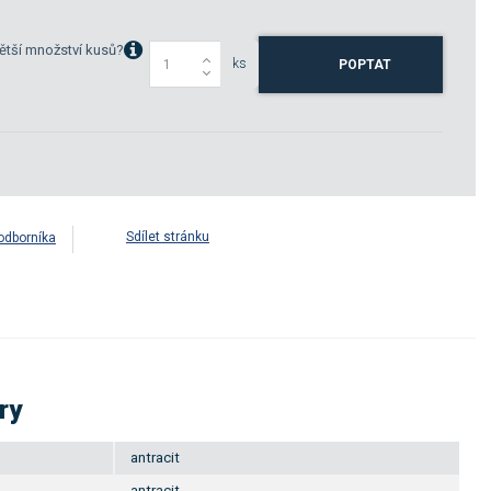
ětší množství kusů?
ks
POPTAT
Sdílet stránku
odborníka
ry
antracit
antracit