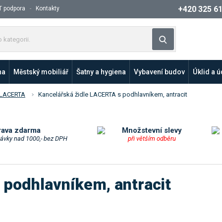
+420 325 6
T podpora
Kontakty
Z
Vyhledat
a
d
e
na
Městský mobiliář
Šatny a hygiena
Vybavení budov
Úklid a 
j
t
e LACERTA
Kancelářská židle LACERTA s podhlavníkem, antracit
e
p
r
o
rava zdarma
Množstevní slevy
návky nad 1000,- bez DPH
při větším odběru
d
u
k
t
 podhlavníkem, antracit
n
e
b
o