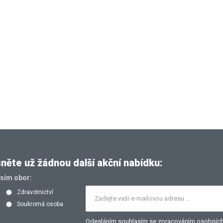
ěte už žádnou další akční nabídku:
osím obor:
Zdravotnictví
Soukromá osoba
Odesláním souhlasím se
zpracováním osobních