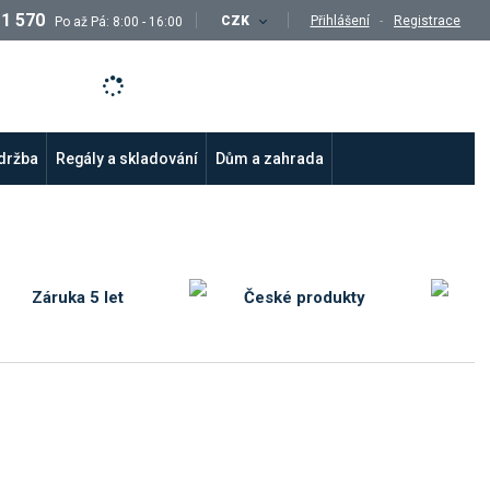
11 570
CZK
Přihlášení
Registrace
Po až Pá: 8:00 - 16:00
údržba
Regály a skladování
Dům a zahrada
Záruka 5 let
České produkty