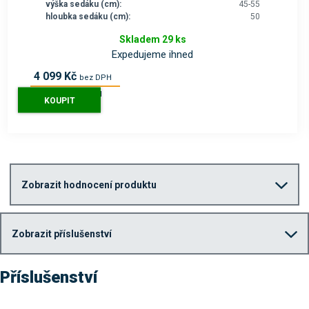
výška sedáku (cm):
45-55
hloubka sedáku (cm):
50
Skladem 29 ks
Expedujeme ihned
4 099 Kč
bez DPH
4 960 Kč
s DPH
KOUPIT
Zobrazit hodnocení produktu
Zobrazit příslušenství
Příslušenství