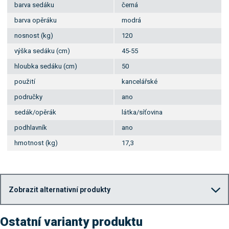
barva sedáku
černá
barva opěráku
modrá
nosnost (kg)
120
výška sedáku (cm)
45-55
hloubka sedáku (cm)
50
použití
kancelářské
područky
ano
sedák/opěrák
látka/síťovina
podhlavník
ano
hmotnost (kg)
17,3
Zobrazit alternativní produkty
Ostatní varianty produktu