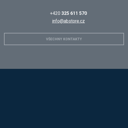
+420
325 611 570
info@abstore.cz
VŠECHNY KONTAKTY
Hobis
Alba
Kovos