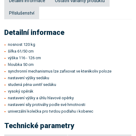
Detailní informace
Ostatní varianty produktu
Příslušenství
Detailní informace
nosnost 120 kg
šířka 61/50 cm
výška 116 - 126 cm
hloubka 50 cm
synchronní mechanismus lze zafixovat ve kterékoliv poloze
nastavení výšky sedáku
studená pěna uvnitř sedáku
vysoký opěrák
nastavení výšky a úhlu hlavové opěrky
nastavení síly protiváhy podle své hmotnosti
univerzální kolečka pro tvrdou podlahu i koberec
Technické parametry