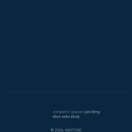
Jansen D.
Mars
Triton
Toyota
Procity
Dahle
kompletní vybavení
pro firmy,
obce nebo školy
© 2026, ABSTORE