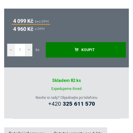
4 099 Kč
bez DPH
4 960 Kč
s DPH
ks
KOUPIT
Poptat
Skladem 82 ks
Zeptejte se odborníka
Expedujeme ihned
Nevíte si rady? Objednejte po telefonu
+420
325 611 570
Sdílet