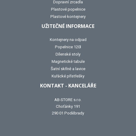
Dopravní zrcadla
Plastové popelnice
Plastové kontejnery
UŽITEČNÉ INFORMACE
Kontejnery na odpad
Popelnice 120l
Dílenské stoly
Magnetické tabule
Šatní skříně a lavice
Kuřácké přístřešky
KONTAKT - KANCELÁŘE
AB-STORE s.r.o.
Choťánky 191
290 01 Poděbrady