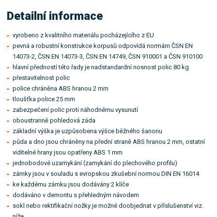
Detailní informace
vyrobeno z kvalitního materiálu pocházejícího z EU
pevná a robustní konstrukce korpusů odpovídá normám ČSN EN
14073-2, ČSN EN 14073-3, ČSN EN 14749, ČSN 910001 a ČSN 910100
hlavní předností této řady je nadstandardní nosnost polic 80 kg
přestavitelnost polic
police chráněna ABS hranou 2 mm
tloušťka police 25 mm
zabezpečení polic proti náhodnému vysunutí
oboustranně pohledová záda
základní výška je uzpůsobena výšce běžného šanonu
půda a dno jsou chráněny na přední straně ABS hranou 2 mm, ostatní
viditelné hrany jsou opatřeny ABS 1 mm
jednobodové uzamykání (zamykání do plechového profilu)
zámky jsou v souladu s evropskou zkušební normou DIN EN 16014
ke každému zámku jsou dodávány 2 klíče
dodáváno v demontu s přehledným návodem
sokl nebo rektifikační nožky je možné doobjednat v příslušenství viz.
níže