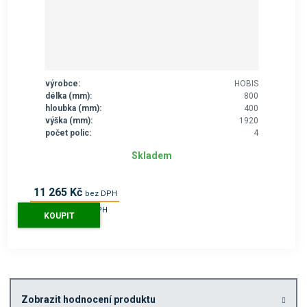
výrobce:
HOBIS
délka (mm):
800
hloubka (mm):
400
výška (mm):
1920
počet polic:
4
Skladem
11 265 Kč
bez DPH
13 631 Kč
s DPH
KOUPIT
Zobrazit hodnocení produktu