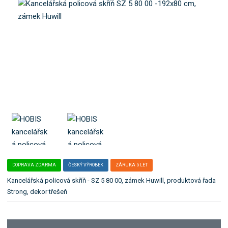
o
e
k
l
a
e
t
:
S
e
Z
g
5
o
8
r
0
i
0
i
0
.
DOPRAVA ZDARMA
ČESKÝ VÝROBEK
ZÁRUKA 5 LET
Kancelářská policová skříň - SZ 5 80 00, zámek Huwill, produktová řada
Strong, dekor třešeň