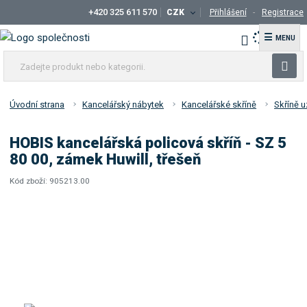
+420 325 611 570
CZK
Přihlášení
Registrace
☰
Z
V
a
y
d
h
e
Úvodní strana
Kancelářský nábytek
Kancelářské skříně
Skříně u
l
j
t
e
HOBIS kancelářská policová skříň - SZ 5
e
d
80 00, zámek Huwill, třešeň
p
a
r
Kód zboží:
905213.00
t
K
o
ó
d
d
u
d
k
o
t
d
a
n
v
e
a
b
t