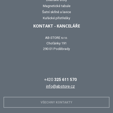
Magnetické tabule
Šatní skříně a lavice
Kuřácké přístřešky
KONTAKT - KANCELÁŘE
AB-STORE s.r.o.
Choťánky 191
290 01 Poděbrady
+420
325 611 570
info@abstore.cz
VŠECHNY KONTAKTY