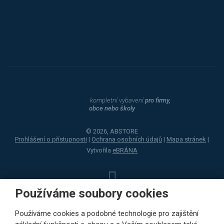
Dahle
kompletní vybavení
pro firmy,
obce nebo školy
© 2026, ABSTORE
Prohlášení o přístupnosti
|
Ochrana osobních údajů
|
Mapa stránek
|
Vytvořila
eBRÁNA
Používáme soubory cookies
Používáme cookies a podobné technologie pro zajištění