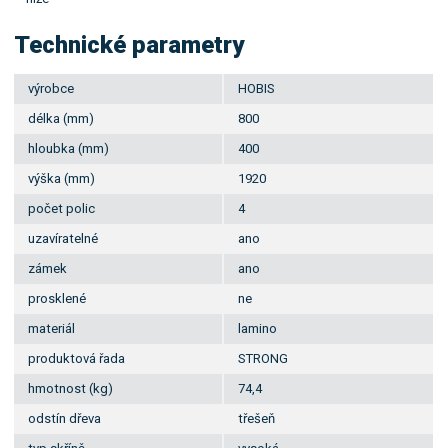
Technické parametry
výrobce
HOBIS
délka (mm)
800
hloubka (mm)
400
výška (mm)
1920
počet polic
4
uzavíratelné
ano
zámek
ano
prosklené
ne
materiál
lamino
produktová řada
STRONG
hmotnost (kg)
74,4
odstín dřeva
třešeň