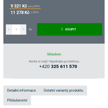
9 321 Kč
bez DPH
11 278 Kč
s DPH
ks
KOUPIT
Poptat
Zeptejte se odborníka
Skladem
Nevíte si rady? Objednejte po telefonu
+420
325 611 570
Sdílet
Detailní informace
Ostatní varianty produktu
Příslušenství