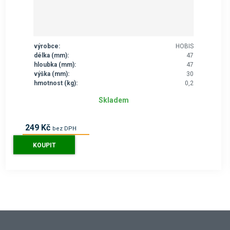
výrobce:
HOBIS
délka (mm):
47
hloubka (mm):
47
výška (mm):
30
hmotnost (kg):
0,2
Skladem
249 Kč
bez DPH
301 Kč
s DPH
KOUPIT