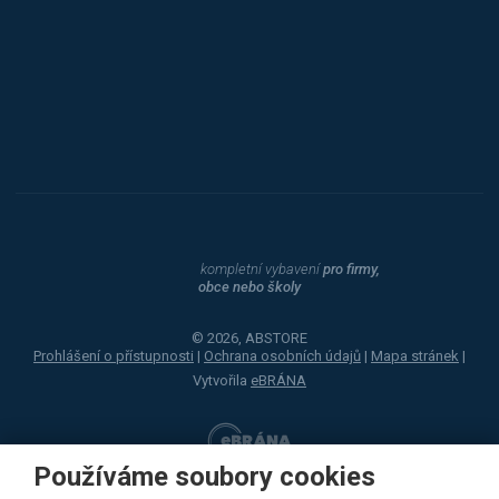
Procity
Dahle
kompletní vybavení
pro firmy,
obce nebo školy
© 2026, ABSTORE
Prohlášení o přístupnosti
|
Ochrana osobních údajů
|
Mapa stránek
|
Vytvořila
eBRÁNA
Používáme soubory cookies