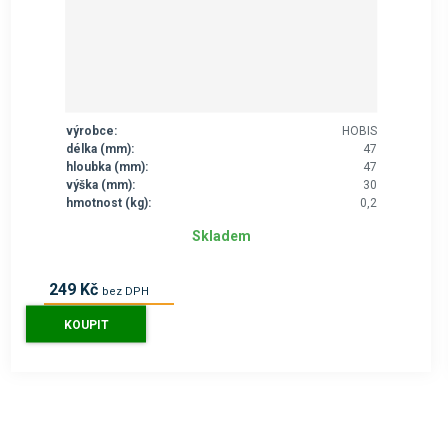
výrobce:
HOBIS
délka (mm):
47
hloubka (mm):
47
výška (mm):
30
hmotnost (kg):
0,2
Skladem
249 Kč
bez DPH
301 Kč
s DPH
KOUPIT