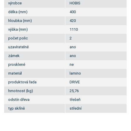
výrobce
HOBIS
délka (mm)
400
hloubka (mm)
420
výška (mm)
1110
počet polic
2
uzavíratelné
ano
zámek
ano
prosklené
ne
materiál
lamino
produktová řada
DRIVE
hmotnost (kg)
25,76
odstín dřeva
třešeň
typ skříně
střední