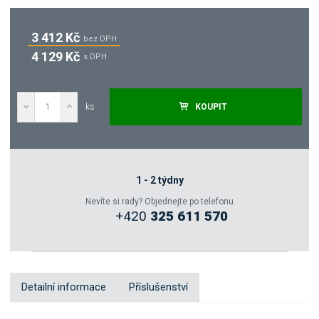
3 412 Kč
bez DPH
4 129 Kč
s DPH
ks
KOUPIT
Poptat
Zeptejte se odborníka
1 - 2 týdny
Nevíte si rady? Objednejte po telefonu
+420
325 611 570
Sdílet
Detailní informace
Příslušenství