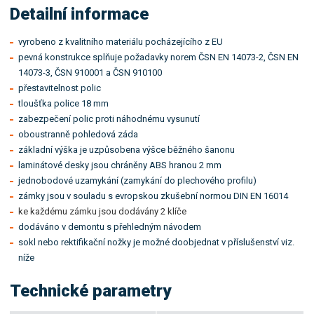
Detailní informace
vyrobeno z kvalitního materiálu pocházejícího z EU
pevná konstrukce splňuje požadavky norem ČSN EN 14073-2, ČSN EN
14073-3, ČSN 910001 a ČSN 910100
přestavitelnost polic
tloušťka police 18 mm
zabezpečení polic proti náhodnému vysunutí
oboustranně pohledová záda
základní výška je uzpůsobena výšce běžného šanonu
laminátové desky jsou chráněny ABS hranou 2 mm
jednobodové uzamykání (zamykání do plechového profilu)
zámky jsou v souladu s evropskou zkušební normou DIN EN 16014
ke každému zámku jsou dodávány 2 klíče
dodáváno v demontu s přehledným návodem
sokl nebo rektifikační nožky je možné doobjednat v příslušenství viz.
níže
Technické parametry