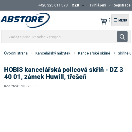
+420 325 611 570
CZK
Přihlášení
Registrace
☰
Z
V
a
y
d
h
e
Úvodní strana
Kancelářský nábytek
Kancelářské skříně
Skříně u
l
j
t
e
HOBIS kancelářská policová skříň - DZ 3
e
d
40 01, zámek Huwill, třešeň
p
a
r
Kód zboží:
905283.00
t
K
o
ó
d
d
u
d
k
o
t
d
a
n
v
e