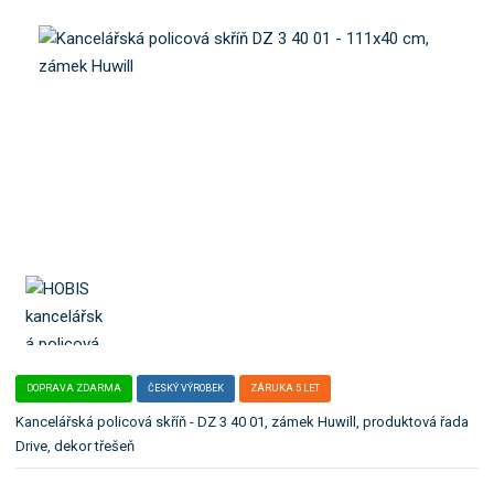
a
b
t
o
e
k
l
a
e
t
:
D
e
Z
g
3
o
4
r
0
i
0
i
1
.
DOPRAVA ZDARMA
ČESKÝ VÝROBEK
ZÁRUKA 5 LET
Kancelářská policová skříň - DZ 3 40 01, zámek Huwill, produktová řada
Drive, dekor třešeň