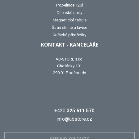
Popelnice 120l
Dílenské stoly
Magnetické tabule
Šatní skříně a lavice
Kuřácké přístřešky
KONTAKT - KANCELÁŘE
AB-STORE s.r.o.
Choťánky 191
290 01 Poděbrady
+420
325 611 570
info@abstore.cz
VŠECHNY KONTAKTY